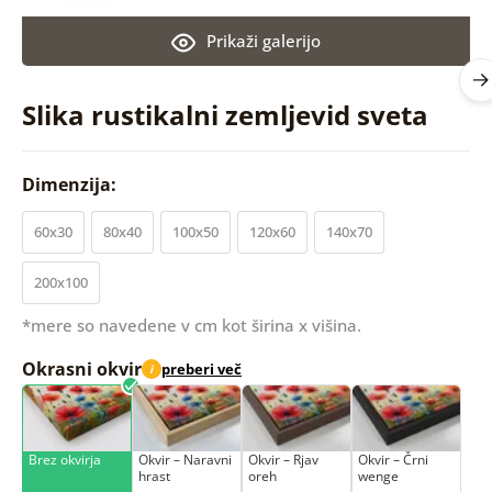
Prikaži galerijo
Slika rustikalni zemljevid sveta
Dimenzija:
60x30
80x40
100x50
120x60
140x70
200x100
*mere so navedene v cm kot širina x višina.
Okrasni okvir
preberi več
i
Brez okvirja
Okvir – Naravni
Okvir – Rjav
Okvir – Črni
hrast
oreh
wenge