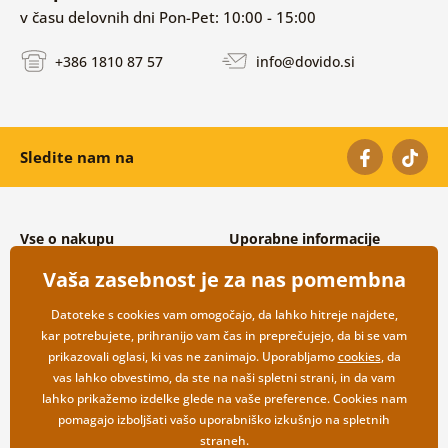
v času delovnih dni Pon-Pet: 10:00 - 15:00
+386 1810 87 57
info@dovido.si
Sledite nam na
Vse o nakupu
Uporabne informacije
Splošni in reklamacijski pogoji
O nas
Vaša zasebnost je za nas pomembna
Varovanje osebnih podatkov
Pogosto zastavljena vprašanja
Možnosti dostave in plačila
Kontakti
Datoteke s cookies vam omogočajo, da lahko hitreje najdete,
Vračilo blaga
Veleprodaja
kar potrebujete, prihranijo vam čas in preprečujejo, da bi se vam
prikazovali oglasi, ki vas ne zanimajo. Uporabljamo
cookies
, da
vas lahko obvestimo, da ste na naši spletni strani, in da vam
lahko prikažemo izdelke glede na vaše preference. Cookies nam
pomagajo izboljšati vašo uporabniško izkušnjo na spletnih
straneh.