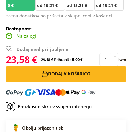
0 €
od 15,21 €
od 15,21 €
od 15,21 €
*cena dodatkov bo prišteta k skupni ceni v košarici
Dostopnost:
Na zalogi
Dodaj med priljubljene
23,58 €
+
29,48 €
Prihranite
5,90 €
kom
-
DODAJ V KOŠARICO
Preizkusite sliko v svojem interierju
Okolju prijazen tisk