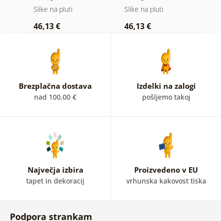
em
na lesenem
na lesu
Slike na pluti
Slike na pluti
Sl
ozadju
46,13 €
46,13 €
1
Brezplačna dostava
Izdelki na zalogi
nad 100.00 €
pošljemo takoj
Največja izbira
Proizvedeno v EU
tapet in dekoracij
vrhunska kakovost tiska
Podpora strankam