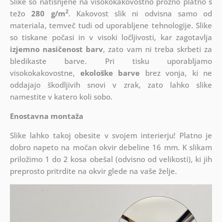
Slike so natisnjene na visokokakovostno prožno platno s
2
težo
280 g/m
. Kakovost slik ni odvisna samo od
materiala, temveč tudi od uporabljene tehnologije. Slike
so tiskane počasi in v visoki ločljivosti, kar zagotavlja
izjemno nasičenost barv
, zato vam ni treba skrbeti za
bledikaste barve. Pri tisku uporabljamo
visokokakovostne,
ekološke barve
brez vonja, ki ne
oddajajo škodljivih snovi v zrak, zato lahko slike
namestite v katero koli sobo.
Enostavna montaža
Slike lahko takoj obesite v svojem interierju! Platno je
dobro napeto na močan okvir debeline 16 mm. K slikam
priložimo 1 do 2 kosa obešal (odvisno od velikosti), ki jih
preprosto pritrdite na okvir glede na vaše želje.