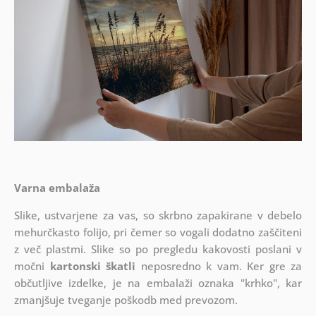
Varna embalaža
Slike, ustvarjene za vas, so skrbno zapakirane v debelo
mehurčkasto folijo, pri čemer so vogali dodatno zaščiteni
z več plastmi.
Slike so po pregledu kakovosti poslani v
močni
kartonski škatli
neposredno k vam. Ker gre za
občutljive izdelke, je na embalaži oznaka "krhko", kar
zmanjšuje tveganje poškodb med prevozom.