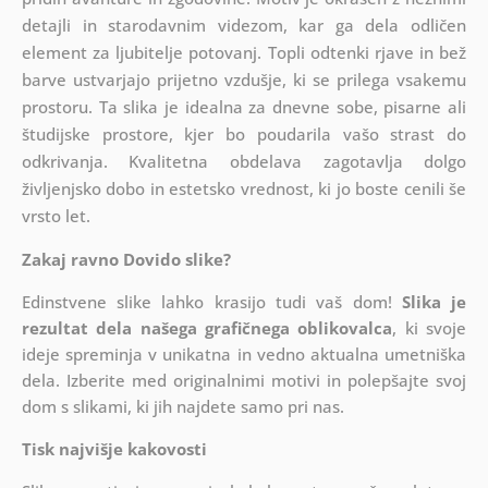
detajli in starodavnim videzom, kar ga dela odličen
element za ljubitelje potovanj. Topli odtenki rjave in bež
barve ustvarjajo prijetno vzdušje, ki se prilega vsakemu
prostoru. Ta slika je idealna za dnevne sobe, pisarne ali
študijske prostore, kjer bo poudarila vašo strast do
odkrivanja. Kvalitetna obdelava zagotavlja dolgo
življenjsko dobo in estetsko vrednost, ki jo boste cenili še
vrsto let.
Zakaj ravno Dovido slike?
Edinstvene slike lahko krasijo tudi vaš dom!
Slika je
rezultat dela našega grafičnega oblikovalca
, ki
svoje
ideje spreminja v unikatna in vedno aktualna umetniška
dela. Izberite med originalnimi motivi in polepšajte svoj
dom s slikami, ki jih najdete samo pri nas.
Tisk najvišje kakovosti