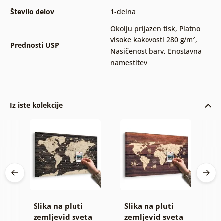
Število delov
1-delna
Okolju prijazen tisk
,
Platno
visoke kakovosti 280 g/m²
,
Prednosti USP
Nasičenost barv
,
Enostavna
namestitev
Iz iste kolekcije
Slika na pluti
Slika na pluti
S
vid
zemljevid sveta
zemljevid sveta
z