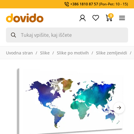
+386 1810 87 57
(Pon-Pet: 10 - 15)
0
Uvodna stran
Slike
Slike po motivih
Slike zemljevidi