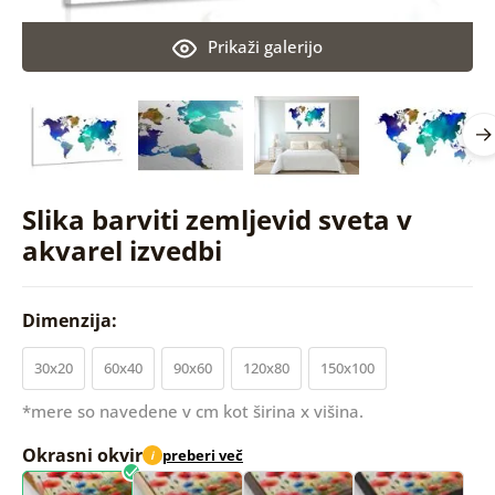
Prikaži galerijo
Slika barviti zemljevid sveta v
akvarel izvedbi
Dimenzija:
30x20
60x40
90x60
120x80
150x100
*mere so navedene v cm kot širina x višina.
Okrasni okvir
preberi več
i