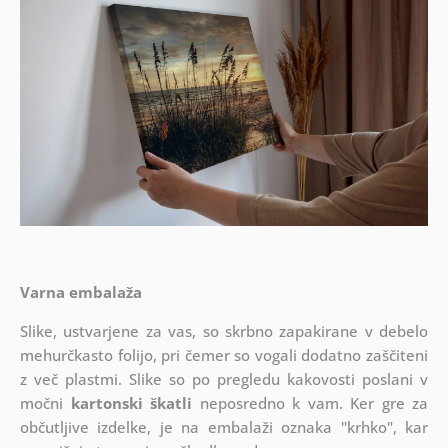
Varna embalaža
Slike, ustvarjene za vas, so skrbno zapakirane v debelo
mehurčkasto folijo, pri čemer so vogali dodatno zaščiteni
z več plastmi.
Slike so po pregledu kakovosti poslani v
močni
kartonski škatli
neposredno k vam. Ker gre za
občutljive izdelke, je na embalaži oznaka "krhko", kar