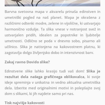
Barvna svetovna mapa v akvarelu prinaša edinstven in
umetniški pogled na naš planet. Mapa je okrašena z
različnimi odtenki modre, zelene in vijolične, ki ustvarjajo
harmonično vzdušje. Ta slika vnese v notranjost svež in
ustvarjalen pridih, idealen za popotnike in ljubitelje
umetnosti. Odlično se poda v dnevno sobo, pisarno ali
učilnico. Slika je natisnjena na kakovostnem platnu, ki
zagotavlja dolgo življenjsko dobo in intenzivnost barv.
Zakaj ravno Dovido slike?
Edinstvene slike lahko krasijo tudi vaš dom!
Slika je
rezultat dela našega grafičnega oblikovalca
, ki
svoje
ideje spreminja v unikatna in vedno aktualna umetniška
dela. Izberite med originalnimi motivi in polepšajte svoj
dom s slikami, ki jih najdete samo pri nas.
Tisk najvišje kakovosti