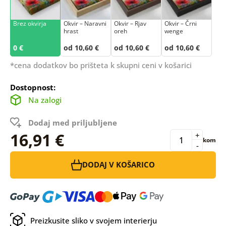
Brez okvirja
Okvir – Naravni
Okvir – Rjav
Okvir – Črni
hrast
oreh
wenge
0 €
od 10,60 €
od 10,60 €
od 10,60 €
*cena dodatkov bo prišteta k skupni ceni v košarici
Dostopnost:
Na zalogi
Dodaj med priljubljene
16,91 €
+
kom
-
DODAJ V KOŠARICO
Preizkusite sliko v svojem interierju