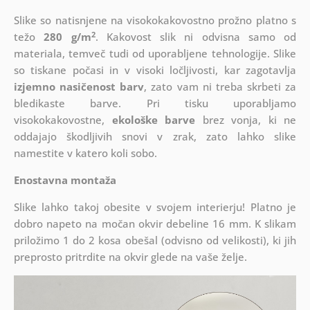
Slike so natisnjene na visokokakovostno prožno platno s
2
težo
280 g/m
. Kakovost slik ni odvisna samo od
materiala, temveč tudi od uporabljene tehnologije. Slike
so tiskane počasi in v visoki ločljivosti, kar zagotavlja
izjemno nasičenost barv
, zato vam ni treba skrbeti za
bledikaste barve. Pri tisku uporabljamo
visokokakovostne,
ekološke barve
brez vonja, ki ne
oddajajo škodljivih snovi v zrak, zato lahko slike
namestite v katero koli sobo.
Enostavna montaža
Slike lahko takoj obesite v svojem interierju! Platno je
dobro napeto na močan okvir debeline 16 mm. K slikam
priložimo 1 do 2 kosa obešal (odvisno od velikosti), ki jih
preprosto pritrdite na okvir glede na vaše želje.