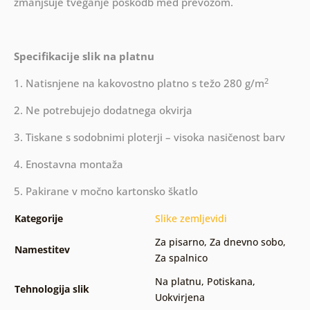
zmanjšuje tveganje poškodb med prevozom.
Specifikacije slik na platnu
2
1. Natisnjene na kakovostno platno s težo 280 g/m
2. Ne potrebujejo dodatnega okvirja
3. Tiskane s sodobnimi ploterji – visoka nasičenost barv
4. Enostavna montaža
5. Pakirane v močno kartonsko škatlo
Kategorije
Slike zemljevidi
Za pisarno
,
Za dnevno sobo
,
Namestitev
Za spalnico
Na platnu
,
Potiskana
,
Tehnologija slik
Uokvirjena