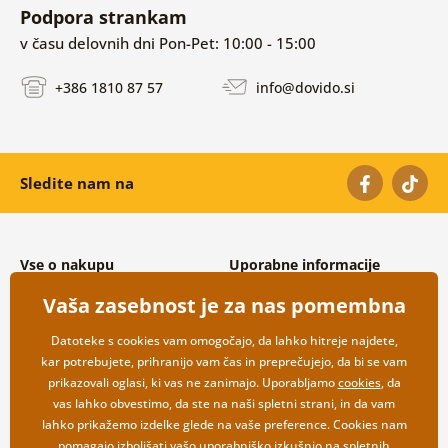
Podpora strankam
v času delovnih dni Pon-Pet: 10:00 - 15:00
+386 1810 87 57
info@dovido.si
Sledite nam na
Vse o nakupu
Uporabne informacije
Splošni in reklamacijski pogoji
O nas
Vaša zasebnost je za nas pomembna
Varovanje osebnih podatkov
Pogosto zastavljena vprašanja
Možnosti dostave in plačila
Kontakti
Datoteke s cookies vam omogočajo, da lahko hitreje najdete,
Vračilo blaga
Veleprodaja
kar potrebujete, prihranijo vam čas in preprečujejo, da bi se vam
prikazovali oglasi, ki vas ne zanimajo. Uporabljamo
cookies
, da
vas lahko obvestimo, da ste na naši spletni strani, in da vam
lahko prikažemo izdelke glede na vaše preference. Cookies nam
pomagajo izboljšati vašo uporabniško izkušnjo na spletnih