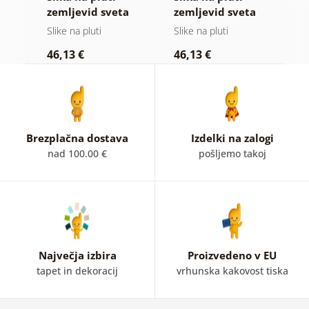
vid
zemljevid sveta
zemljevid sveta
z
em
na lesenem
na lesu
Slike na pluti
Slike na pluti
Sl
ozadju
46,13 €
46,13 €
1
Brezplačna dostava
Izdelki na zalogi
nad 100.00 €
pošljemo takoj
Največja izbira
Proizvedeno v EU
tapet in dekoracij
vrhunska kakovost tiska