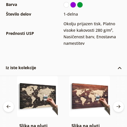
Barva
Število delov
1-delna
Okolju prijazen tisk
,
Platno
visoke kakovosti 280 g/m²
,
Prednosti USP
Nasičenost barv
,
Enostavna
namestitev
Iz iste kolekcije
Slika na pluti
Slika na pluti
S