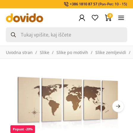
+386 1810 87 57
(Pon-Pet: 10 - 15)
0
Uvodna stran
Slike
Slike po motivih
Slike zemljevidi
Popust -20%