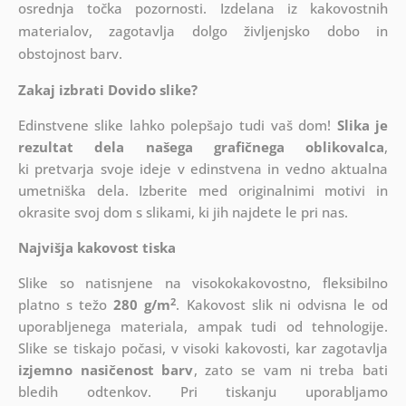
osrednja točka pozornosti. Izdelana iz kakovostnih
materialov, zagotavlja dolgo življenjsko dobo in
obstojnost barv.
Zakaj izbrati Dovido slike?
Edinstvene slike lahko polepšajo tudi vaš dom!
Slika je
rezultat dela našega grafičnega oblikovalca
,
ki
pretvarja svoje ideje v edinstvena in vedno aktualna
umetniška dela. Izberite med originalnimi motivi in
okrasite svoj dom s slikami, ki jih najdete le pri nas.
Najvišja kakovost tiska
Slike so natisnjene na visokokakovostno, fleksibilno
2
platno s težo
280 g/m
. Kakovost slik ni odvisna le od
uporabljenega materiala, ampak tudi od tehnologije.
Slike se tiskajo počasi, v visoki kakovosti, kar zagotavlja
izjemno nasičenost barv
, zato se vam ni treba bati
bledih odtenkov. Pri tiskanju uporabljamo