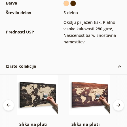
Barva
Število delov
5-delna
Okolju prijazen tisk
,
Platno
visoke kakovosti 280 g/m²
,
Prednosti USP
Nasičenost barv
,
Enostavna
namestitev
Iz iste kolekcije
Slika na pluti
Slika na pluti
S