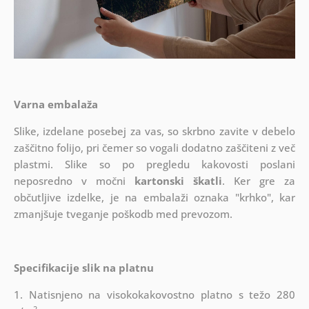
Varna embalaža
Slike, izdelane posebej za vas, so skrbno zavite v debelo
zaščitno folijo, pri čemer so vogali dodatno zaščiteni z več
plastmi.
Slike so po pregledu kakovosti poslani
neposredno v močni
kartonski škatli
. Ker gre za
občutljive izdelke, je na embalaži oznaka "krhko", kar
zmanjšuje tveganje poškodb med prevozom.
Specifikacije slik na platnu
1. Natisnjeno na visokokakovostno platno s težo 280
2