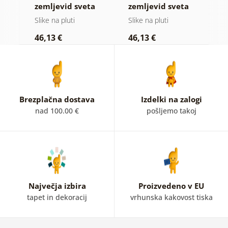
vid
zemljevid sveta
zemljevid sveta
z
na lesenem
na lesu
Slike na pluti
Slike na pluti
Sl
ozadju
46,13 €
46,13 €
1
Brezplačna dostava
Izdelki na zalogi
nad 100.00 €
pošljemo takoj
Največja izbira
Proizvedeno v EU
tapet in dekoracij
vrhunska kakovost tiska