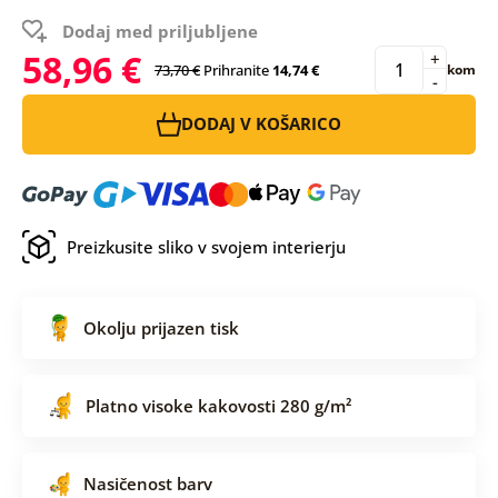
Dodaj med priljubljene
58,96 €
+
73,70 €
Prihranite
14,74 €
kom
-
DODAJ V KOŠARICO
Preizkusite sliko v svojem interierju
Okolju prijazen tisk
Platno visoke kakovosti 280 g/m²
Nasičenost barv