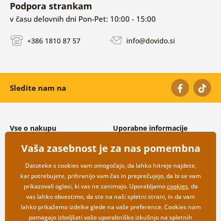
Podpora strankam
v času delovnih dni Pon-Pet: 10:00 - 15:00
+386 1810 87 57
info@dovido.si
Sledite nam na
Vse o nakupu
Uporabne informacije
Splošni in reklamacijski pogoji
O nas
Vaša zasebnost je za nas pomembna
Varovanje osebnih podatkov
Pogosto zastavljena vprašanja
Možnosti dostave in plačila
Kontakti
Datoteke s cookies vam omogočajo, da lahko hitreje najdete,
Vračilo blaga
Veleprodaja
kar potrebujete, prihranijo vam čas in preprečujejo, da bi se vam
prikazovali oglasi, ki vas ne zanimajo. Uporabljamo
cookies
, da
vas lahko obvestimo, da ste na naši spletni strani, in da vam
lahko prikažemo izdelke glede na vaše preference. Cookies nam
pomagajo izboljšati vašo uporabniško izkušnjo na spletnih