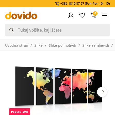
+386 1810 87 57
(Pon-Pet: 10 - 15)
0
Uvodna stran
Slike
Slike po motivih
Slike zemljevidi
Popust -20%