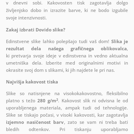
v dnevni sobi. Kakovosten tisk zagotavlja dolgo
življenjsko dobo in izrazite barve, ki ne bodo izgubile
svoje intenzivnosti.
Zakaj izbrati Dovido slike?
Edinstvene slike lahko polepšajo tudi vaš dom!
Slika je
rezultat dela našega grafičnega oblikovalca
,
ki
pretvarja svoje ideje v edinstvena in vedno aktualna
umetniška dela. Izberite med originalnimi motivi in
okrasite svoj dom s slikami, ki jih najdete le pri nas.
Najvišja kakovost tiska
Slike so natisnjene na visokokakovostno, fleksibilno
2
platno s težo
280 g/m
. Kakovost slik ni odvisna le od
uporabljenega materiala, ampak tudi od tehnologije.
Slike se tiskajo počasi, v visoki kakovosti, kar zagotavlja
izjemno nasičenost barv
, zato se vam ni treba bati
bledih odtenkov. Pri tiskanju uporabljamo