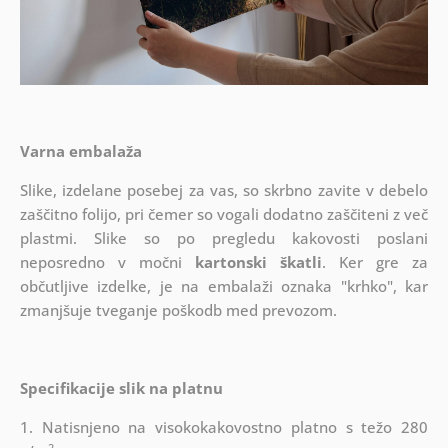
Varna embalaža
Slike, izdelane posebej za vas, so skrbno zavite v debelo
zaščitno folijo, pri čemer so vogali dodatno zaščiteni z več
plastmi.
Slike so po pregledu kakovosti poslani
neposredno v močni
kartonski škatli
. Ker gre za
občutljive izdelke, je na embalaži oznaka "krhko", kar
zmanjšuje tveganje poškodb med prevozom.
Specifikacije slik na platnu
1. Natisnjeno na visokokakovostno platno s težo 280
2