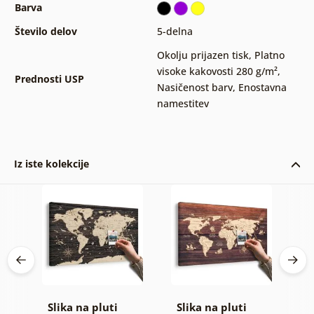
Barva
Število delov
5-delna
Okolju prijazen tisk
,
Platno
visoke kakovosti 280 g/m²
,
Prednosti USP
Nasičenost barv
,
Enostavna
namestitev
Iz iste kolekcije
Slika na pluti
Slika na pluti
S