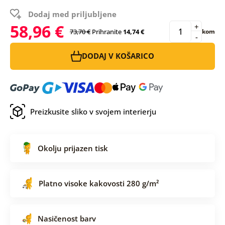
Dodaj med priljubljene
58,96 €
+
73,70 €
Prihranite
14,74 €
kom
-
DODAJ V KOŠARICO
Preizkusite sliko v svojem interierju
Okolju prijazen tisk
Platno visoke kakovosti 280 g/m²
Nasičenost barv