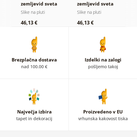
 z
zemljevid sveta
zemljevid sveta
z
na lesenem
na lesu
Slike na pluti
Slike na pluti
Sl
ozadju
46,13 €
46,13 €
1
Brezplačna dostava
Izdelki na zalogi
nad 100.00 €
pošljemo takoj
Največja izbira
Proizvedeno v EU
tapet in dekoracij
vrhunska kakovost tiska