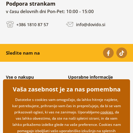
Podpora strankam
v času delovnih dni Pon-Pet: 10:00 - 15:00
+386 1810 87 57
info@dovido.si
Sledite nam na
Vse o nakupu
Uporabne informacije
Splošni in reklamacijski pogoji
O nas
Vaša zasebnost je za nas pomembna
Varovanje osebnih podatkov
Pogosto zastavljena vprašanja
Možnosti dostave in plačila
Kontakti
Datoteke s cookies vam omogočajo, da lahko hitreje najdete,
Vračilo blaga
Veleprodaja
kar potrebujete, prihranijo vam čas in preprečujejo, da bi se vam
prikazovali oglasi, ki vas ne zanimajo. Uporabljamo
cookies
, da
vas lahko obvestimo, da ste na naši spletni strani, in da vam
lahko prikažemo izdelke glede na vaše preference. Cookies nam
pomagajo izboljšati vašo uporabniško izkušnjo na spletnih