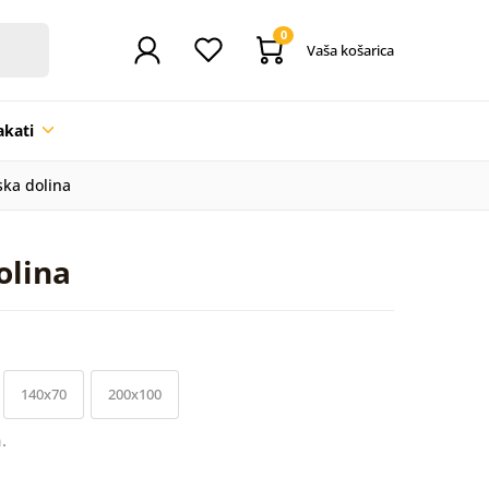
0
Vaša košarica
akati
ska dolina
olina
140x70
200x100
.