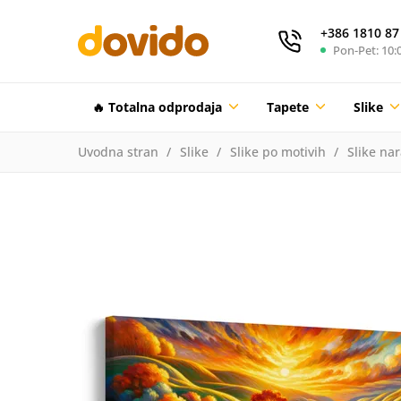
+386 1810 87
Pon-Pet: 10:0
🔥 Totalna odprodaja
Tapete
Slike
Uvodna stran
Slike
Slike po motivih
Slike na