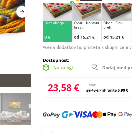
Brez okvirja
Okvir – Naravni
Okvir – Rjav
hrast
oreh
0 €
od 15,21 €
od 15,21 €
*cena dodatkov bo prišteta k skupni ceni v
Dostopnost:
Na zalogi
Dodaj med pr
23,58 €
Cena:
29,48 €
Prihranite
5,90 €