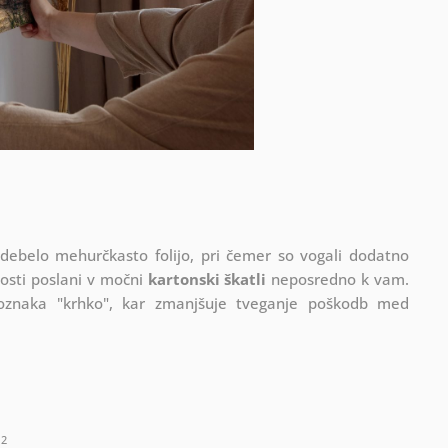
 debelo mehurčkasto folijo, pri čemer so vogali dodatno
vosti poslani v močni
kartonski škatli
neposredno k vam.
 oznaka "krhko", kar zmanjšuje tveganje poškodb med
2
m