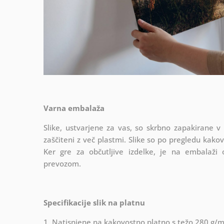
Varna embalaža
Slike, ustvarjene za vas, so skrbno zapakirane v
zaščiteni z več plastmi.
Slike so po pregledu kako
Ker gre za občutljive izdelke, je na embalaži
prevozom.
Specifikacije slik na platnu
1. Natisnjene na kakovostno platno s težo 280 g/