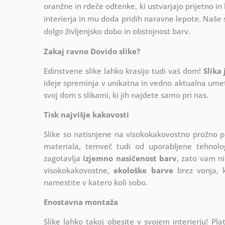
oranžne in rdeče odtenke, ki ustvarjajo prijetno in
interierja in mu doda pridih naravne lepote. Naše s
dolgo življenjsko dobo in obstojnost barv.
Zakaj ravno Dovido slike?
Edinstvene slike lahko krasijo tudi vaš dom!
Slika
ideje spreminja v unikatna in vedno aktualna umetn
svoj dom s slikami, ki jih najdete samo pri nas.
Tisk najvišje kakovosti
Slike so natisnjene na visokokakovostno prožno 
materiala, temveč tudi od uporabljene tehnologij
zagotavlja
izjemno nasičenost barv
, zato vam ni
visokokakovostne,
ekološke barve
brez vonja, k
namestite v katero koli sobo.
Enostavna montaža
Slike lahko takoj obesite v svojem interierju! 