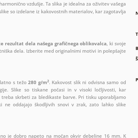
 harmonično vzdušje. Ta slika je idealna za oživitev vašega
like so izdelane iz kakovostnih materialov, kar zagotavlja
N
T
 je rezultat dela našega grafičnega oblikovalca
, ki
svoje
B
iška dela. Izberite med originalnimi motivi in polepšajte
Š
P
2
platno s težo
280 g/m
. Kakovost slik ni odvisna samo od
e. Slike so tiskane počasi in v visoki ločljivosti, kar
 treba skrbeti za bledikaste barve. Pri tisku uporabljamo
i ne oddajajo škodljivih snovi v zrak, zato lahko slike
Platno je dobro napeto na močan okvir debeline 16 mm. K