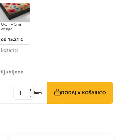
Okvir – Črni
wenge
od 15,21 €
 košarici
iljubljene
+
DODAJ V KOŠARICO
kom
-