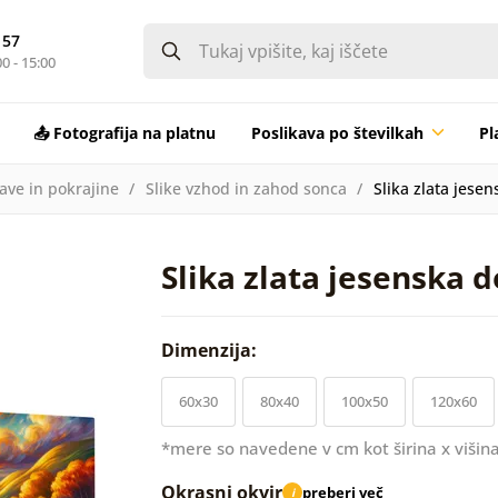
 57
0 - 15:00
📤 Fotografija na platnu
Poslikava po številkah
Pl
rave in pokrajine
Slike vzhod in zahod sonca
Slika zlata jesen
Slika zlata jesenska d
Dimenzija:
60x30
80x40
100x50
120x60
*mere so navedene v cm kot širina x višina
Okrasni okvir
preberi več
i