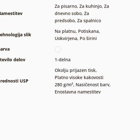
Za pisarno
,
Za kuhinjo
,
Za
amestitev
dnevno sobo
,
Za
predsobo
,
Za spalnico
Na platnu
,
Potiskana
,
ehnologija slik
Uokvirjena
,
Po širini
arva
tevilo delov
1-delna
Okolju prijazen tisk
,
Platno visoke kakovosti
rednosti USP
280 g/m²
,
Nasičenost barv
,
Enostavna namestitev