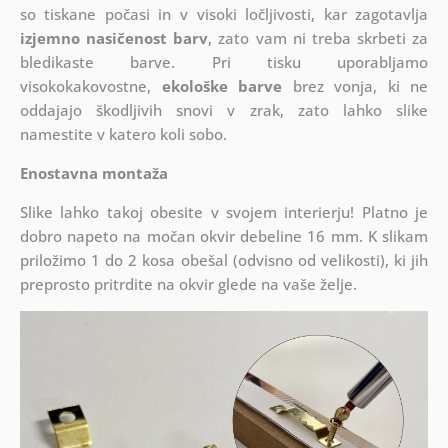
so tiskane počasi in v visoki ločljivosti, kar zagotavlja
izjemno nasičenost barv
, zato vam ni treba skrbeti za
bledikaste barve. Pri tisku uporabljamo
visokokakovostne,
ekološke barve
brez vonja, ki ne
oddajajo škodljivih snovi v zrak, zato lahko slike
namestite v katero koli sobo.
Enostavna montaža
Slike lahko takoj obesite v svojem interierju! Platno je
dobro napeto na močan okvir debeline 16 mm. K slikam
priložimo 1 do 2 kosa obešal (odvisno od velikosti), ki jih
preprosto pritrdite na okvir glede na vaše želje.