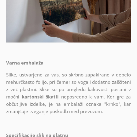
Varna embalaža
Slike, ustvarjene za vas, so skrbno zapakirane v debelo
mehurčkasto folijo, pri čemer so vogali dodatno zaščiteni
z več plastmi.
Slike so po pregledu kakovosti poslani v
močni
kartonski škatli
neposredno k vam. Ker gre za
občutljive izdelke, je na embalaži oznaka "krhko", kar
zmanjšuje tveganje poškodb med prevozom.
Specifikacije slik na platnu