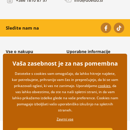
+386 1810 87 57
info@dovido.si
Sledite nam na
Vse o nakupu
Uporabne informacije
Splošni in reklamacijski pogoji
O nas
Vaša zasebnost je za nas pomembna
Varovanje osebnih podatkov
Pogosto zastavljena vprašanja
Možnosti dostave in plačila
Kontakti
Datoteke s cookies vam omogočajo, da lahko hitreje najdete,
Vračilo blaga
Veleprodaja
kar potrebujete, prihranijo vam čas in preprečujejo, da bi se vam
prikazovali oglasi, ki vas ne zanimajo. Uporabljamo
cookies
, da
vas lahko obvestimo, da ste na naši spletni strani, in da vam
lahko prikažemo izdelke glede na vaše preference. Cookies nam
pomagajo izboljšati vašo uporabniško izkušnjo na spletnih
straneh.
Zavrni vse
Copyright ©2019 © Dovido.si.