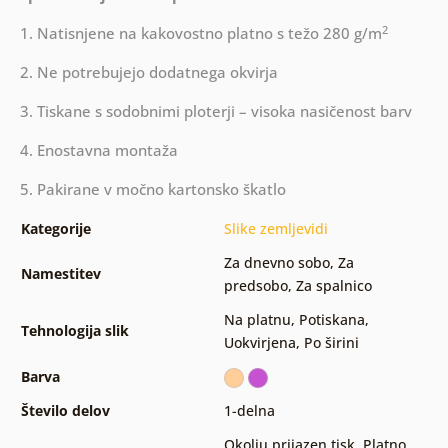
2
1. Natisnjene na kakovostno platno s težo 280 g/m
2. Ne potrebujejo dodatnega okvirja
3. Tiskane s sodobnimi ploterji – visoka nasičenost barv
4. Enostavna montaža
5. Pakirane v močno kartonsko škatlo
Kategorije
Slike zemljevidi
Za dnevno sobo
,
Za
Namestitev
predsobo
,
Za spalnico
Na platnu
,
Potiskana
,
Tehnologija slik
Uokvirjena
,
Po širini
Barva
Število delov
1-delna
Okolju prijazen tisk
,
Platno