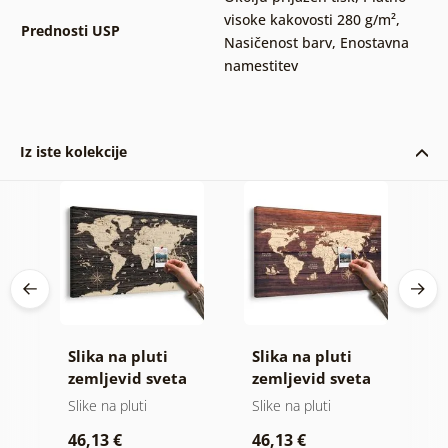
visoke kakovosti 280 g/m²
,
Prednosti USP
Nasičenost barv
,
Enostavna
namestitev
Iz iste kolekcije
Slika na pluti
Slika na pluti
S
 z
zemljevid sveta
zemljevid sveta
z
na lesenem
na lesu
Slike na pluti
Slike na pluti
Sl
ozadju
46,13 €
46,13 €
1