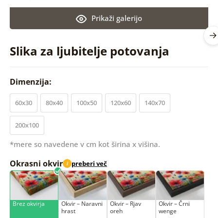
Prikaži galerijo
Slika za ljubitelje potovanja
Dimenzija:
60x30
80x40
100x50
120x60
140x70
200x100
*mere so navedene v cm kot širina x višina.
Okrasni okvir
preberi več
i
Brez okvirja
Okvir – Naravni
Okvir – Rjav
Okvir – Črni
hrast
oreh
wenge