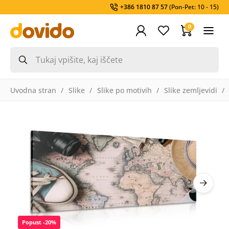
+386 1810 87 57
(Pon-Pet: 10 - 15)
0
Uvodna stran
Slike
Slike po motivih
Slike zemljevidi
Popust -20%