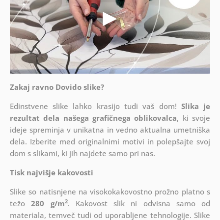
Zakaj ravno Dovido slike?
Edinstvene slike lahko krasijo tudi vaš dom!
Slika je
rezultat dela našega grafičnega oblikovalca
, ki
svoje
ideje spreminja v unikatna in vedno aktualna umetniška
dela. Izberite med originalnimi motivi in polepšajte svoj
dom s slikami, ki jih najdete samo pri nas.
Tisk najvišje kakovosti
Slike so natisnjene na visokokakovostno prožno platno s
2
težo
280 g/m
. Kakovost slik ni odvisna samo od
materiala, temveč tudi od uporabljene tehnologije. Slike