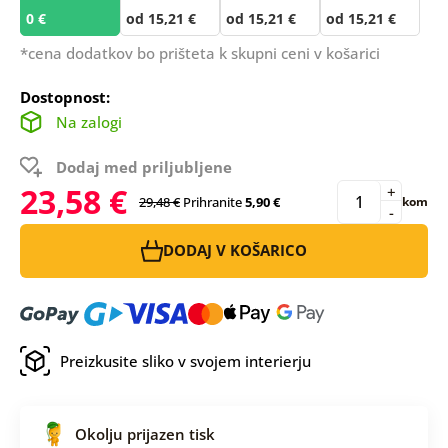
0 €
od 15,21 €
od 15,21 €
od 15,21 €
*cena dodatkov bo prišteta k skupni ceni v košarici
Dostopnost:
Na zalogi
Dodaj med priljubljene
23,58 €
+
29,48 €
Prihranite
5,90 €
kom
-
DODAJ V KOŠARICO
Preizkusite sliko v svojem interierju
Okolju prijazen tisk