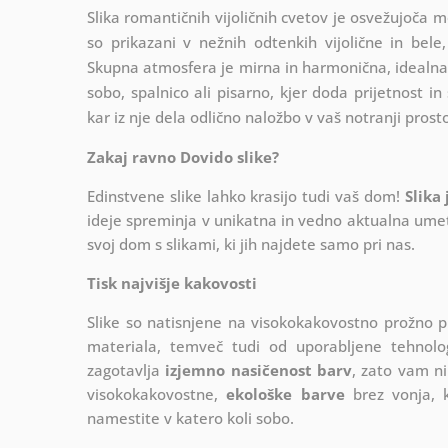
Slika romantičnih vijoličnih cvetov je osvežujoča mo
so prikazani v nežnih odtenkih vijolične in bele
Skupna atmosfera je mirna in harmonična, idealna z
sobo, spalnico ali pisarno, kjer doda prijetnost in 
kar iz nje dela odlično naložbo v vaš notranji prosto
Zakaj ravno Dovido slike?
Edinstvene slike lahko krasijo tudi vaš dom!
Slika
ideje spreminja v unikatna in vedno aktualna umetn
svoj dom s slikami, ki jih najdete samo pri nas.
Tisk najvišje kakovosti
Slike so natisnjene na visokokakovostno prožno 
materiala, temveč tudi od uporabljene tehnologij
zagotavlja
izjemno nasičenost barv
, zato vam ni
visokokakovostne,
ekološke barve
brez vonja, k
namestite v katero koli sobo.