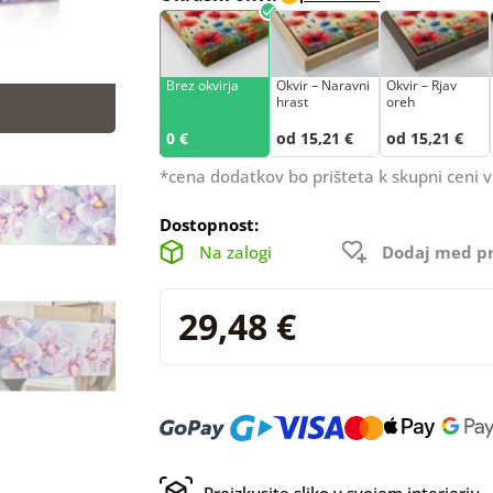
Brez okvirja
Okvir – Naravni
Okvir – Rjav
hrast
oreh
0 €
od 15,21 €
od 15,21 €
*cena dodatkov bo prišteta k skupni ceni v
Dostopnost:
Na zalogi
Dodaj med pr
29,48 €
Preizkusite sliko v svojem interierju