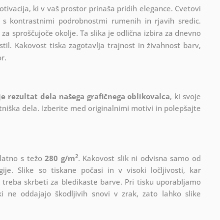
tivacija, ki v vaš prostor prinaša pridih elegance. Cvetovi
, s kontrastnimi podrobnostmi rumenih in rjavih sredic.
a sproščujoče okolje. Ta slika je odlična izbira za dnevno
stil. Kakovost tiska zagotavlja trajnost in živahnost barv,
r.
 je rezultat dela našega grafičnega oblikovalca
, ki
svoje
iška dela. Izberite med originalnimi motivi in polepšajte
2
platno s težo
280 g/m
. Kakovost slik ni odvisna samo od
e. Slike so tiskane počasi in v visoki ločljivosti, kar
 treba skrbeti za bledikaste barve. Pri tisku uporabljamo
i ne oddajajo škodljivih snovi v zrak, zato lahko slike