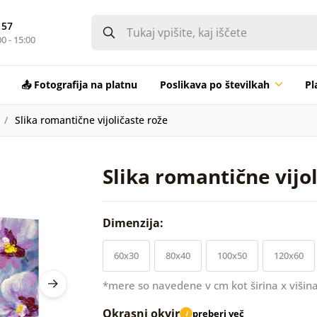
 57
0 - 15:00
📤 Fotografija na platnu
Poslikava po številkah
Pl
Slika romantične vijoličaste rože
Slika romantične vijo
Dimenzija:
60x30
80x40
100x50
120x60
*mere so navedene v cm kot širina x višina
Okrasni okvir
preberi več
i