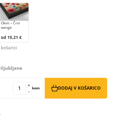
Okvir – Črni
wenge
od 15,21 €
 košarici
iljubljene
+
DODAJ V KOŠARICO
kom
-