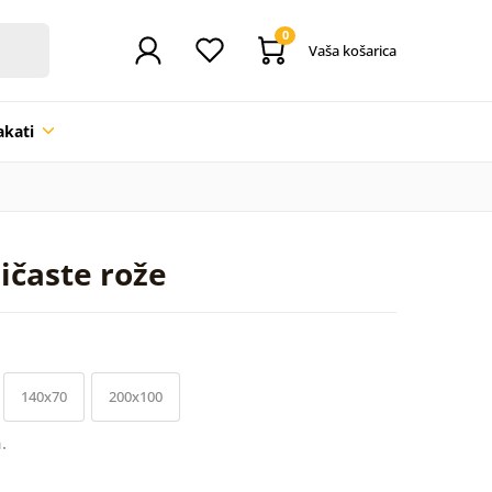
0
Vaša košarica
akati
ličaste rože
140x70
200x100
.