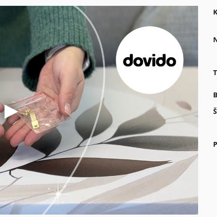
K
N
T
B
Š
P