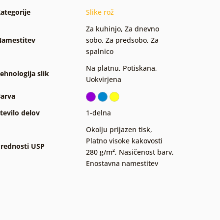
ategorije
Slike rož
Za kuhinjo
,
Za dnevno
amestitev
sobo
,
Za predsobo
,
Za
spalnico
Na platnu
,
Potiskana
,
ehnologija slik
Uokvirjena
arva
tevilo delov
1-delna
Okolju prijazen tisk
,
Platno visoke kakovosti
rednosti USP
280 g/m²
,
Nasičenost barv
,
Enostavna namestitev