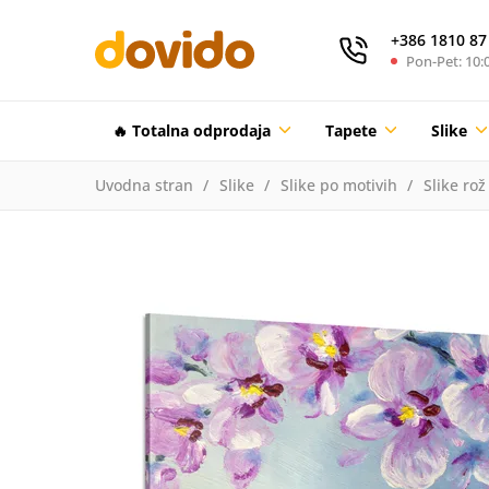
+386 1810 87
Pon-Pet: 10:0
🔥 Totalna odprodaja
Tapete
Slike
Uvodna stran
Slike
Slike po motivih
Slike rož