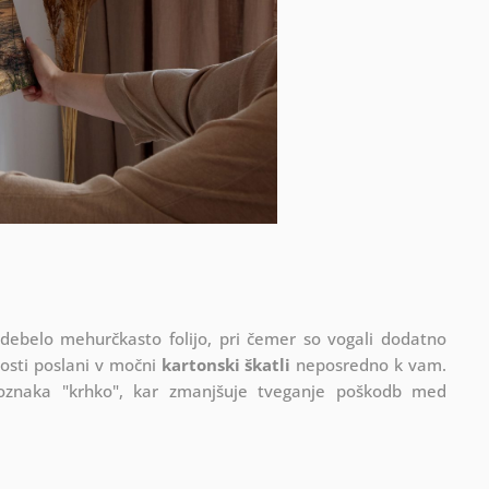
 debelo mehurčkasto folijo, pri čemer so vogali dodatno
vosti poslani v močni
kartonski škatli
neposredno k vam.
 oznaka "krhko", kar zmanjšuje tveganje poškodb med