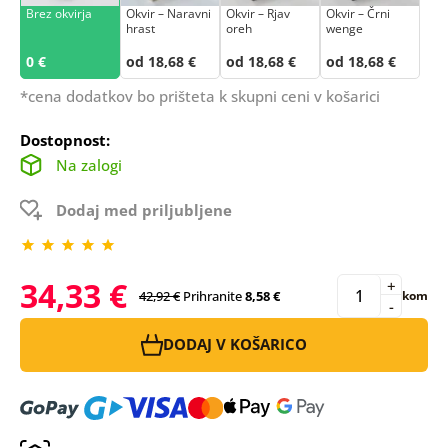
Brez okvirja
Okvir – Naravni
Okvir – Rjav
Okvir – Črni
hrast
oreh
wenge
0 €
od 18,68 €
od 18,68 €
od 18,68 €
*cena dodatkov bo prišteta k skupni ceni v košarici
Dostopnost:
Na zalogi
Dodaj med priljubljene
34,33 €
+
42,92 €
Prihranite
8,58 €
kom
-
DODAJ V KOŠARICO