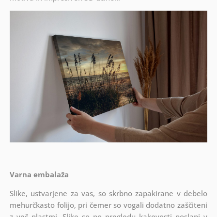
Varna embalaža
Slike, ustvarjene za vas, so skrbno zapakirane v debelo
mehurčkasto folijo, pri čemer so vogali dodatno zaščiteni
z več plastmi.
Slike so po pregledu kakovosti poslani v