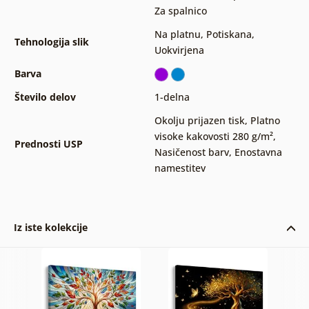
Za spalnico
Na platnu
,
Potiskana
,
Tehnologija slik
Uokvirjena
Barva
Število delov
1-delna
Okolju prijazen tisk
,
Platno
visoke kakovosti 280 g/m²
,
Prednosti USP
Nasičenost barv
,
Enostavna
namestitev
Iz iste kolekcije