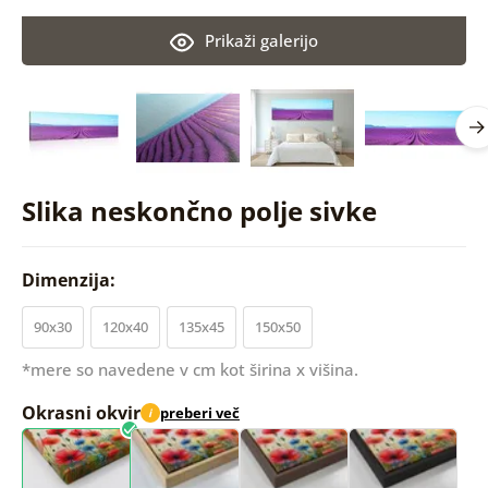
Prikaži galerijo
Slika neskončno polje sivke
Dimenzija:
90x30
120x40
135x45
150x50
*mere so navedene v cm kot širina x višina.
Okrasni okvir
preberi več
i