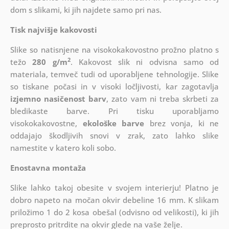
dom s slikami, ki jih najdete samo pri nas.
Tisk najvišje kakovosti
Slike so natisnjene na visokokakovostno prožno platno s
2
težo
280 g/m
. Kakovost slik ni odvisna samo od
materiala, temveč tudi od uporabljene tehnologije. Slike
so tiskane počasi in v visoki ločljivosti, kar zagotavlja
izjemno nasičenost barv
, zato vam ni treba skrbeti za
bledikaste barve. Pri tisku uporabljamo
visokokakovostne,
ekološke barve
brez vonja, ki ne
oddajajo škodljivih snovi v zrak, zato lahko slike
namestite v katero koli sobo.
Enostavna montaža
Slike lahko takoj obesite v svojem interierju! Platno je
dobro napeto na močan okvir debeline 16 mm. K slikam
priložimo 1 do 2 kosa obešal (odvisno od velikosti), ki jih
preprosto pritrdite na okvir glede na vaše želje.