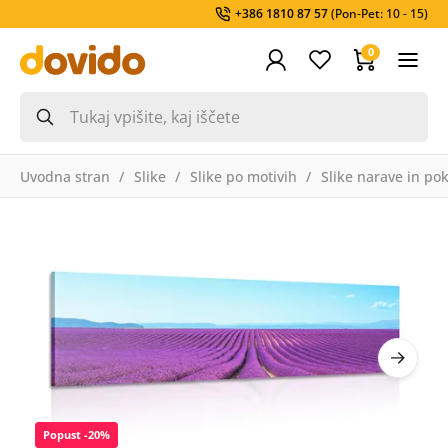
+386 1810 87 57
(Pon-Pet: 10 - 15)
0
Uvodna stran
Slike
Slike po motivih
Slike narave in pok
Popust -20%