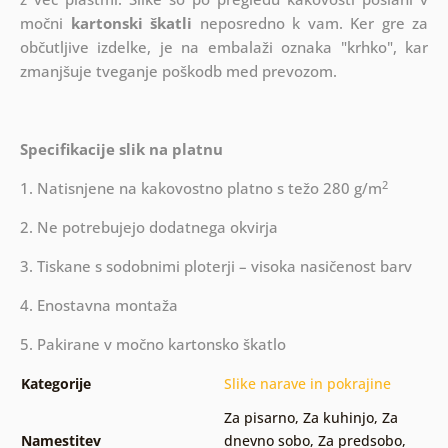
močni
kartonski škatli
neposredno k vam. Ker gre za
občutljive izdelke, je na embalaži oznaka "krhko", kar
zmanjšuje tveganje poškodb med prevozom.
Specifikacije slik na platnu
2
1. Natisnjene na kakovostno platno s težo 280 g/m
2. Ne potrebujejo dodatnega okvirja
3. Tiskane s sodobnimi ploterji – visoka nasičenost barv
4. Enostavna montaža
5. Pakirane v močno kartonsko škatlo
Kategorije
Slike narave in pokrajine
Za pisarno
,
Za kuhinjo
,
Za
Namestitev
dnevno sobo
,
Za predsobo
,