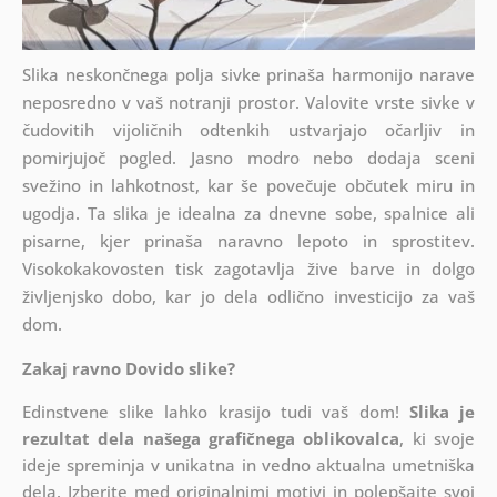
Slika neskončnega polja sivke prinaša harmonijo narave
neposredno v vaš notranji prostor. Valovite vrste sivke v
čudovitih vijoličnih odtenkih ustvarjajo očarljiv in
pomirjujoč pogled. Jasno modro nebo dodaja sceni
svežino in lahkotnost, kar še povečuje občutek miru in
ugodja. Ta slika je idealna za dnevne sobe, spalnice ali
pisarne, kjer prinaša naravno lepoto in sprostitev.
Visokokakovosten tisk zagotavlja žive barve in dolgo
življenjsko dobo, kar jo dela odlično investicijo za vaš
dom.
Zakaj ravno Dovido slike?
Edinstvene slike lahko krasijo tudi vaš dom!
Slika je
rezultat dela našega grafičnega oblikovalca
, ki
svoje
ideje spreminja v unikatna in vedno aktualna umetniška
dela. Izberite med originalnimi motivi in polepšajte svoj