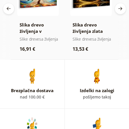
Slika drevo
Slika drevo
S
vni
življenja v
življenja zlata
z
barvnem vitražu
magija
nja
Slike drevesa življenja
Slike drevesa življenja
Sl
p
16,91 €
13,53 €
1
Brezplačna dostava
Izdelki na zalogi
nad 100.00 €
pošljemo takoj