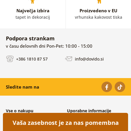
Največja izbira
Proizvedeno v EU
tapet in dekoracij
vrhunska kakovost tiska
Podpora strankam
v času delovnih dni Pon-Pet: 10:00 - 15:00
+386 1810 87 57
info@dovido.si
Sledite nam na
Vse o nakupu
Uporabne informacije
Splošni in reklamacijski pogoji
O nas
Vaša zasebnost je za nas pomembna
Varovanje osebnih podatkov
Pogosto zastavljena vprašanja