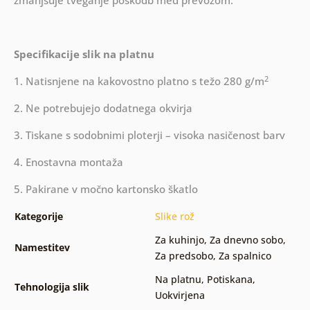
zmanjšuje tveganje poškodb med prevozom.
Specifikacije slik na platnu
2
1. Natisnjene na kakovostno platno s težo 280 g/m
2. Ne potrebujejo dodatnega okvirja
3. Tiskane s sodobnimi ploterji – visoka nasičenost barv
4. Enostavna montaža
5. Pakirane v močno kartonsko škatlo
Kategorije
Slike rož
Za kuhinjo
,
Za dnevno sobo
,
Namestitev
Za predsobo
,
Za spalnico
Na platnu
,
Potiskana
,
Tehnologija slik
Uokvirjena