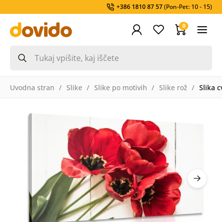
+386 1810 87 57
(Pon-Pet: 10 - 15)
0
Uvodna stran
Slike
Slike po motivih
Slike rož
Slika c