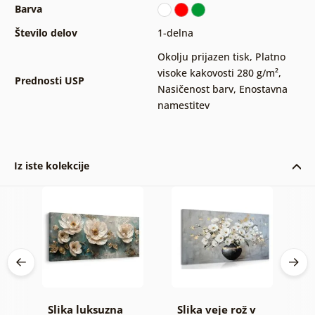
Barva
Število delov
1-delna
Okolju prijazen tisk
,
Platno
visoke kakovosti 280 g/m²
,
Prednosti USP
Nasičenost barv
,
Enostavna
namestitev
Iz iste kolekcije
Slika luksuzna
Slika veje rož v
S