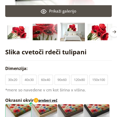
Prikaži galerijo
Slika cvetoči rdeči tulipani
Dimenzija:
30x20
40x30
60x40
90x60
120x80
150x100
*mere so navedene v cm kot širina x višina.
Okrasni okvir
preberi več
i