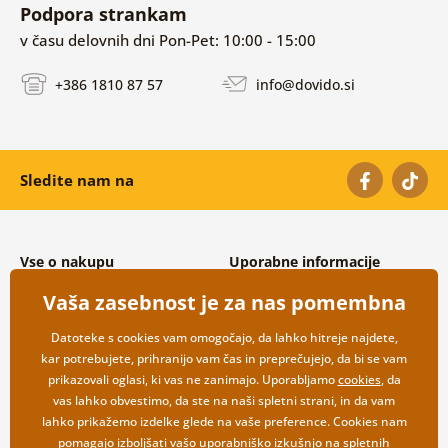
Podpora strankam
v času delovnih dni Pon-Pet: 10:00 - 15:00
+386 1810 87 57
info@dovido.si
Sledite nam na
Vse o nakupu
Uporabne informacije
Splošni in reklamacijski pogoji
O nas
Vaša zasebnost je za nas pomembna
Varovanje osebnih podatkov
Pogosto zastavljena vprašanja
Možnosti dostave in plačila
Kontakti
Datoteke s cookies vam omogočajo, da lahko hitreje najdete,
Vračilo blaga
Veleprodaja
kar potrebujete, prihranijo vam čas in preprečujejo, da bi se vam
prikazovali oglasi, ki vas ne zanimajo. Uporabljamo
cookies
, da
vas lahko obvestimo, da ste na naši spletni strani, in da vam
lahko prikažemo izdelke glede na vaše preference. Cookies nam
pomagajo izboljšati vašo uporabniško izkušnjo na spletnih