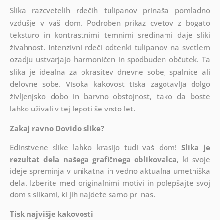
Slika razcvetelih rdečih tulipanov prinaša pomladno
vzdušje v vaš dom. Podroben prikaz cvetov z bogato
teksturo in kontrastnimi temnimi sredinami daje sliki
živahnost. Intenzivni rdeči odtenki tulipanov na svetlem
ozadju ustvarjajo harmoničen in spodbuden občutek. Ta
slika je idealna za okrasitev dnevne sobe, spalnice ali
delovne sobe. Visoka kakovost tiska zagotavlja dolgo
življenjsko dobo in barvno obstojnost, tako da boste
lahko uživali v tej lepoti še vrsto let.
Zakaj ravno Dovido slike?
Edinstvene slike lahko krasijo tudi vaš dom!
Slika je
rezultat dela našega grafičnega oblikovalca
, ki
svoje
ideje spreminja v unikatna in vedno aktualna umetniška
dela. Izberite med originalnimi motivi in polepšajte svoj
dom s slikami, ki jih najdete samo pri nas.
Tisk najvišje kakovosti