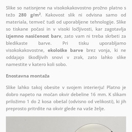
Slike so natisnjene na visokokakovostno prožno platno s
2
težo
280 g/m
. Kakovost slik ni odvisna samo od
materiala, temveč tudi od uporabljene tehnologije. Slike
so tiskane počasi in v visoki ločljivosti, kar zagotavlja
izjemno nasičenost barv
, zato vam ni treba skrbeti za
bledikaste barve. Pri tisku uporabljamo
visokokakovostne,
ekološke barve
brez vonja, ki ne
oddajajo škodljivih snovi v zrak, zato lahko slike
namestite v katero koli sobo.
Enostavna montaža
Slike lahko takoj obesite v svojem interierju! Platno je
dobro napeto na močan okvir debeline 16 mm. K slikam
priložimo 1 do 2 kosa obešal (odvisno od velikosti), ki jih
preprosto pritrdite na okvir glede na vaše želje.