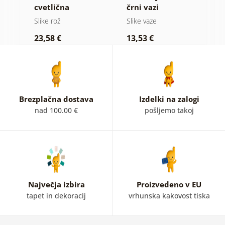
tnu
cvetlična
črni vazi
i
harmonija
Slike rož
Slike vaze
Sl
23,58 €
13,53 €
2
Brezplačna dostava
Izdelki na zalogi
nad 100.00 €
pošljemo takoj
Največja izbira
Proizvedeno v EU
tapet in dekoracij
vrhunska kakovost tiska