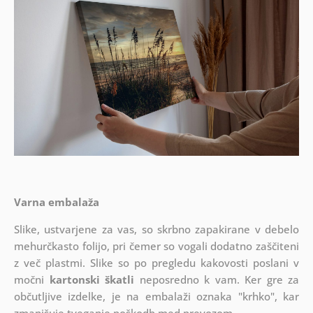
Varna embalaža
Slike, ustvarjene za vas, so skrbno zapakirane v debelo
mehurčkasto folijo, pri čemer so vogali dodatno zaščiteni
z več plastmi.
Slike so po pregledu kakovosti poslani v
močni
kartonski škatli
neposredno k vam. Ker gre za
občutljive izdelke, je na embalaži oznaka "krhko", kar