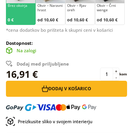
Brez okvirja
Okvir – Naravni
Okvir – Rjav
Okvir – Črni
hrast
oreh
wenge
0 €
od 10,60 €
od 10,60 €
od 10,60 €
*cena dodatkov bo prišteta k skupni ceni v košarici
Dostopnost:
Na zalogi
Dodaj med priljubljene
16,91 €
+
kom
-
DODAJ V KOŠARICO
Preizkusite sliko v svojem interierju