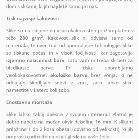
dom s slikami, ki jih najdete samo pri nas.
Tisk najvišje kakovosti
Slike so natisnjene na visokokakovostno prožno platno s
2
težo
280 g/m
. Kakovost slik ni odvisna samo od
materiala, temveč tudi od uporabljene tehnologije. Slike
so tiskane počasi in v visoki ločljivosti, kar zagotavlja
izjemno nasičenost barv
, zato vam ni treba skrbeti za
bledikaste barve. Pri tisku uporabljamo
visokokakovostne,
ekološke barve
brez vonja, ki ne
oddajajo škodljivih snovi v zrak, zato lahko slike
namestite v katero koli sobo.
Enostavna montaža
Slike lahko takoj obesite v svojem interierju! Platno je
dobro napeto na močan okvir debeline 16 mm. K slikam
priložimo 1 do 2 kosa obešal (odvisno od velikosti), ki jih
preprosto pritrdite na okvir glede na vaše želje.