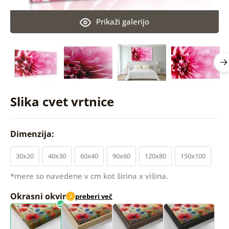
Prikaži galerijo
Slika cvet vrtnice
Dimenzija:
30x20
40x30
60x40
90x60
120x80
150x100
*mere so navedene v cm kot širina x višina.
Okrasni okvir
preberi več
i