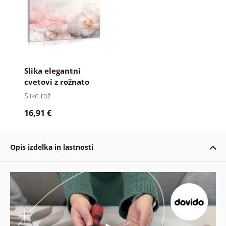
Slika elegantni
cvetovi z rožnato
zlatim pridihom
Slike rož
16,91 €
Opis izdelka in lastnosti