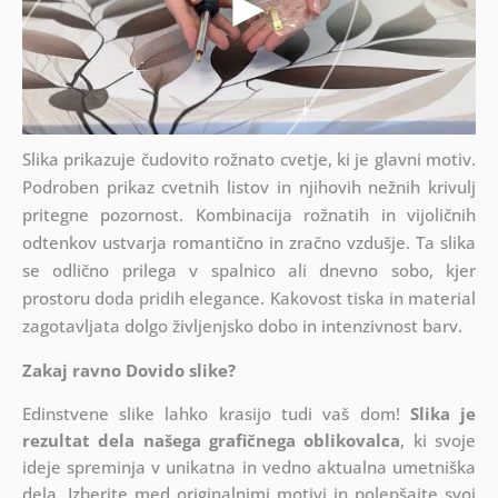
Slika prikazuje čudovito rožnato cvetje, ki je glavni motiv.
Podroben prikaz cvetnih listov in njihovih nežnih krivulj
pritegne pozornost. Kombinacija rožnatih in vijoličnih
odtenkov ustvarja romantično in zračno vzdušje. Ta slika
se odlično prilega v spalnico ali dnevno sobo, kjer
prostoru doda pridih elegance. Kakovost tiska in material
zagotavljata dolgo življenjsko dobo in intenzivnost barv.
Zakaj ravno Dovido slike?
Edinstvene slike lahko krasijo tudi vaš dom!
Slika je
rezultat dela našega grafičnega oblikovalca
, ki
svoje
ideje spreminja v unikatna in vedno aktualna umetniška
dela. Izberite med originalnimi motivi in polepšajte svoj