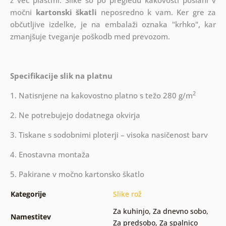
z več plastmi.
Slike so po pregledu kakovosti poslani v
močni
kartonski škatli
neposredno k vam. Ker gre za
občutljive izdelke, je na embalaži oznaka "krhko", kar
zmanjšuje tveganje poškodb med prevozom.
Specifikacije slik na platnu
2
1. Natisnjene na kakovostno platno s težo 280 g/m
2. Ne potrebujejo dodatnega okvirja
3. Tiskane s sodobnimi ploterji – visoka nasičenost barv
4. Enostavna montaža
5. Pakirane v močno kartonsko škatlo
Kategorije
Slike rož
Za kuhinjo
,
Za dnevno sobo
,
Namestitev
Za predsobo
,
Za spalnico