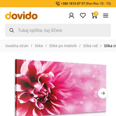
+386 1810 87 57
(Pon-Pet: 10 - 15)
0
Uvodna stran
Slike
Slike po motivih
Slike rož
Slika c