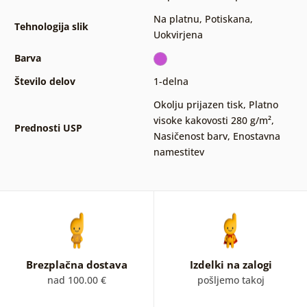
Na platnu
,
Potiskana
,
Tehnologija slik
Uokvirjena
Barva
Število delov
1-delna
Okolju prijazen tisk
,
Platno
visoke kakovosti 280 g/m²
,
Prednosti USP
Nasičenost barv
,
Enostavna
namestitev
Brezplačna dostava
Izdelki na zalogi
nad 100.00 €
pošljemo takoj