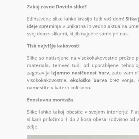
Zakaj ravno Dovido slike?
Edinstvene slike lahko krasijo tudi vaš dom!
Slika
ideje spreminja v unikatna in vedno aktualna umetn
svoj dom s slikami, ki jih najdete samo pri nas.
Tisk najvišje kakovosti
Slike so natisnjene na visokokakovostno prožno 
materiala, temveč tudi od uporabljene tehnologij
zagotavlja
izjemno nasičenost barv
, zato vam ni
visokokakovostne,
ekološke barve
brez vonja, k
namestite v katero koli sobo.
Enostavna montaža
Slike lahko takoj obesite v svojem interierju! 
slikam priložimo 1 do 2 kosa obešal (odvisno od vel
želje.