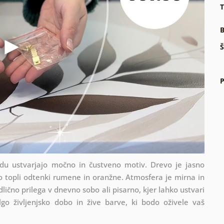
T
B
Š
P
 ustvarjajo močno in čustveno motiv. Drevo je jasno
jo topli odtenki rumene in oranžne. Atmosfera je mirna in
odlično prilega v dnevno sobo ali pisarno, kjer lahko ustvari
lgo življenjsko dobo in žive barve, ki bodo oživele vaš