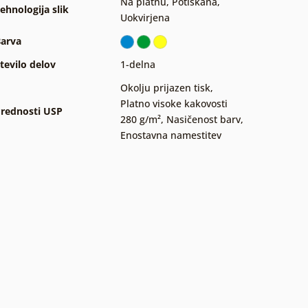
Na platnu
,
Potiskana
,
ehnologija slik
Uokvirjena
arva
tevilo delov
1-delna
Okolju prijazen tisk
,
Platno visoke kakovosti
rednosti USP
280 g/m²
,
Nasičenost barv
,
Enostavna namestitev