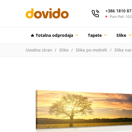
+386 1810 87
Pon-Pet: 10:0
🔥 Totalna odprodaja
Tapete
Slike
Uvodna stran
Slike
Slike po motivih
Slike na