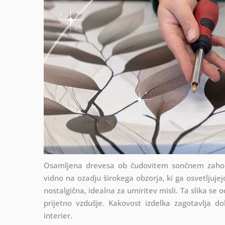
Osamljena drevesa ob čudovitem sončnem zahodu
vidno na ozadju širokega obzorja, ki ga osvetljuje
nostalgična, idealna za umiritev misli. Ta slika se 
prijetno vzdušje. Kakovost izdelka zagotavlja do
interier.