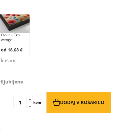
Okvir – Črni
wenge
od 18,68 €
 košarici
iljubljene
+
DODAJ V KOŠARICO
kom
-