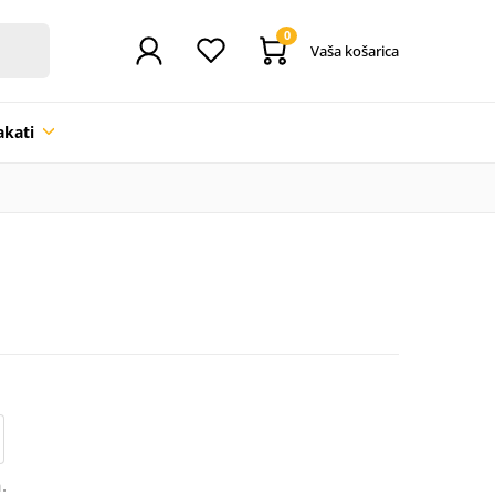
0
Vaša košarica
akati
.