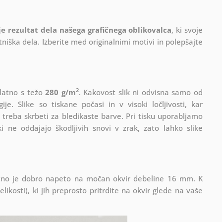
 je rezultat dela našega grafičnega oblikovalca
, ki
svoje
iška dela. Izberite med originalnimi motivi in polepšajte
2
platno s težo
280 g/m
. Kakovost slik ni odvisna samo od
e. Slike so tiskane počasi in v visoki ločljivosti, kar
 treba skrbeti za bledikaste barve. Pri tisku uporabljamo
i ne oddajajo škodljivih snovi v zrak, zato lahko slike
Platno je dobro napeto na močan okvir debeline 16 mm. K
ikosti), ki jih preprosto pritrdite na okvir glede na vaše