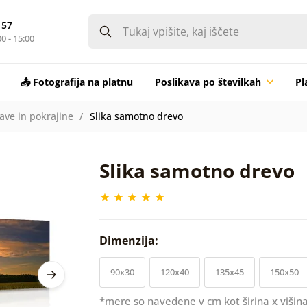
 57
0 - 15:00
📤 Fotografija na platnu
Poslikava po številkah
Pl
rave in pokrajine
Slika samotno drevo
Slika samotno drevo
Dimenzija:
90x30
120x40
135x45
150x50
*mere so navedene v cm kot širina x višina