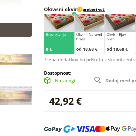
Okrasni okvir
preberi več
i
Brez okvirja
Okvir – Naravni
Okvir – Rjav
hrast
oreh
0 €
od 18,68 €
od 18,68 €
*cena dodatkov bo prišteta k skupni ceni v
Dostopnost:
Na zalogi
Dodaj med pr
42,92 €