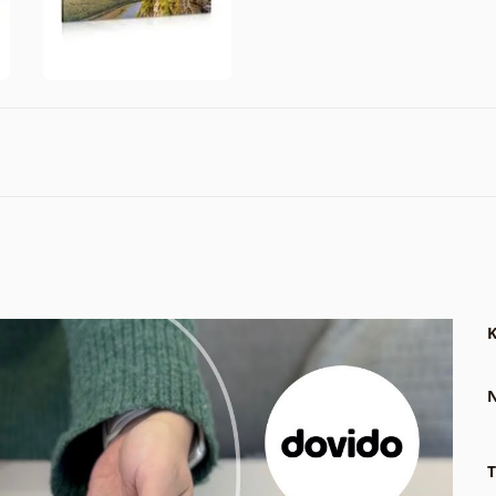
K
N
T