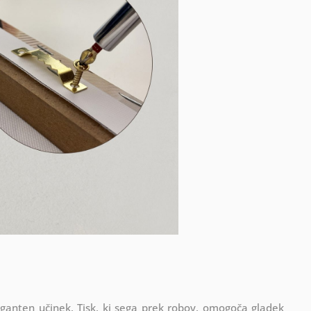
eganten učinek. Tisk, ki sega prek robov, omogoča gladek