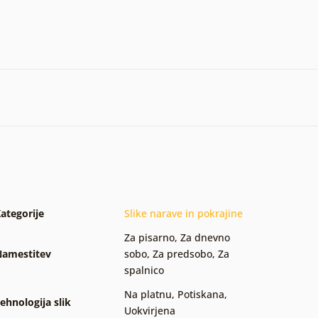
ategorije
Slike narave in pokrajine
Za pisarno
,
Za dnevno
amestitev
sobo
,
Za predsobo
,
Za
spalnico
Na platnu
,
Potiskana
,
ehnologija slik
Uokvirjena