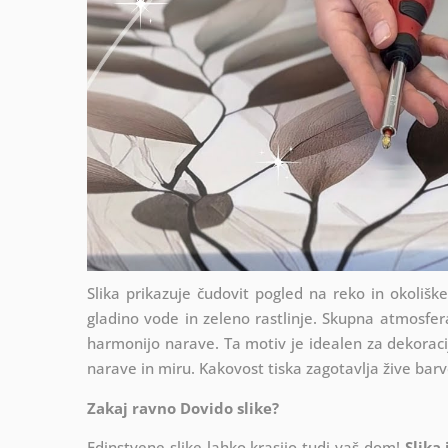
Slika prikazuje čudovit pogled na reko in okoliš
gladino vode in zeleno rastlinje. Skupna atmosfera
harmonijo narave. Ta motiv je idealen za dekoraci
narave in miru. Kakovost tiska zagotavlja žive barv
Zakaj ravno Dovido slike?
Edinstvene slike lahko krasijo tudi vaš dom!
Slika