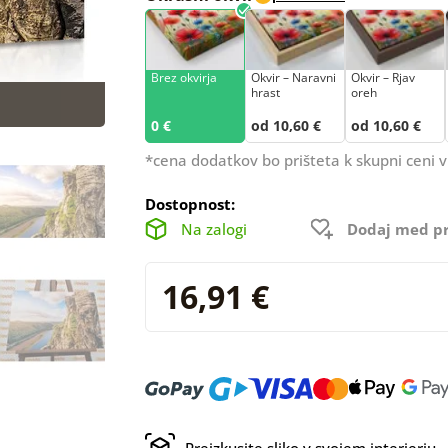
Brez okvirja
Okvir – Naravni
Okvir – Rjav
hrast
oreh
0 €
od 10,60 €
od 10,60 €
*cena dodatkov bo prišteta k skupni ceni v
Dostopnost:
Na zalogi
Dodaj med pr
16,91 €
Preizkusite sliko v svojem interierju