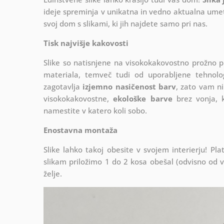
ideje spreminja v unikatna in vedno aktualna umetn
svoj dom s slikami, ki jih najdete samo pri nas.
Tisk najvišje kakovosti
Slike so natisnjene na visokokakovostno prožno 
materiala, temveč tudi od uporabljene tehnologij
zagotavlja
izjemno nasičenost barv
, zato vam ni
visokokakovostne,
ekološke barve
brez vonja, k
namestite v katero koli sobo.
Enostavna montaža
Slike lahko takoj obesite v svojem interierju! 
slikam priložimo 1 do 2 kosa obešal (odvisno od vel
želje.