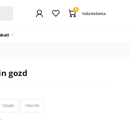
0
Vaša košarica
akati
in gozd
120x80
150x100
.