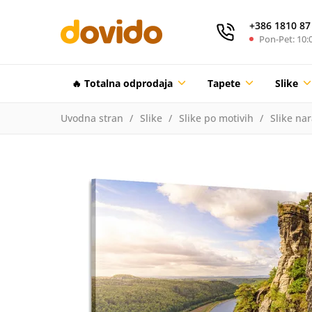
+386 1810 87
Pon-Pet: 10:0
🔥 Totalna odprodaja
Tapete
Slike
Uvodna stran
Slike
Slike po motivih
Slike na