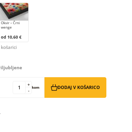
Okvir – Črni
wenge
od 10,60 €
 košarici
iljubljene
+
DODAJ V KOŠARICO
kom
-