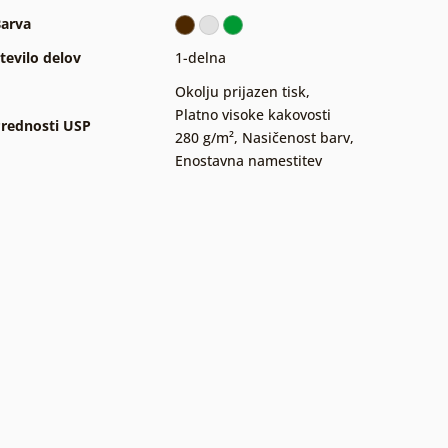
arva
tevilo delov
1-delna
Okolju prijazen tisk
,
Platno visoke kakovosti
rednosti USP
280 g/m²
,
Nasičenost barv
,
Enostavna namestitev