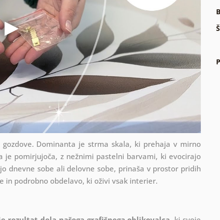
B
Š
P
ke gozdove. Dominanta je strma skala, ki prehaja v mirno
 je pomirjujoča, z nežnimi pastelni barvami, ki evocirajo
jo dnevne sobe ali delovne sobe, prinaša v prostor pridih
e in podrobno obdelavo, ki oživi vsak interier.
 je rezultat dela našega grafičnega oblikovalca
, ki
svoje