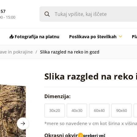
 57
0 - 15:00
📤 Fotografija na platnu
Poslikava po številkah
Pl
rave in pokrajine
Slika razgled na reko in gozd
Slika razgled na reko 
Dimenzija:
30x20
40x30
60x40
90x60
*mere so navedene v cm kot širina x višina
Okrasni okvir
preberi več
i