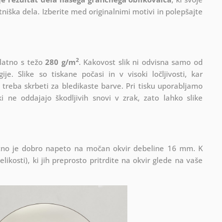
iška dela. Izberite med originalnimi motivi in polepšajte
2
platno s težo
280 g/m
. Kakovost slik ni odvisna samo od
e. Slike so tiskane počasi in v visoki ločljivosti, kar
 treba skrbeti za bledikaste barve. Pri tisku uporabljamo
i ne oddajajo škodljivih snovi v zrak, zato lahko slike
Platno je dobro napeto na močan okvir debeline 16 mm. K
ikosti), ki jih preprosto pritrdite na okvir glede na vaše