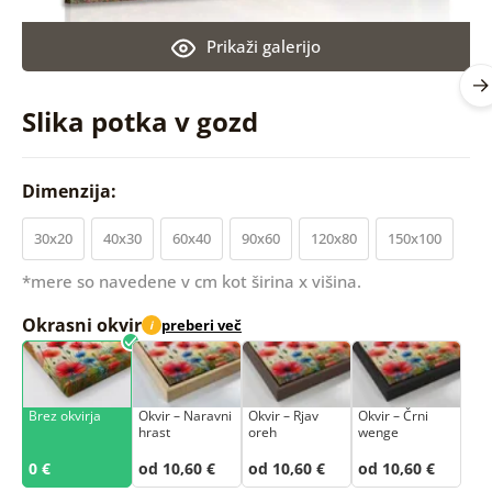
Prikaži galerijo
Slika potka v gozd
Dimenzija:
30x20
40x30
60x40
90x60
120x80
150x100
*mere so navedene v cm kot širina x višina.
Okrasni okvir
preberi več
i
Brez okvirja
Okvir – Naravni
Okvir – Rjav
Okvir – Črni
hrast
oreh
wenge
0 €
od 10,60 €
od 10,60 €
od 10,60 €