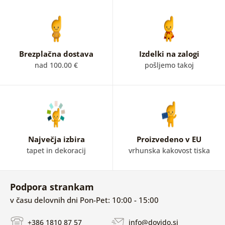
Brezplačna dostava
Izdelki na zalogi
nad 100.00 €
pošljemo takoj
Največja izbira
Proizvedeno v EU
tapet in dekoracij
vrhunska kakovost tiska
Podpora strankam
v času delovnih dni Pon-Pet: 10:00 - 15:00
+386 1810 87 57
info@dovido.si