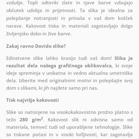
vzdušje. Topli odtenki zlate in rjave barve vzbujajo
občutek udobja in prijetnosti. Ta slika je idealna za
polepšanje notranjosti in prinaša v vaš dom košček
narave. Kakovost tiska in materiali zagotavljajo dolgo
življenjsko dobo in žive barve.
Zakaj ravno Dovido slike?
Edinstvene slike lahko krasijo tudi vaš dom!
Slika je
rezultat dela našega grafičnega oblikovalca
, ki
svoje
ideje spreminja v unikatna in vedno aktualna umetniška
dela. Izberite med originalnimi motivi in polepšajte svoj
dom s slikami, ki jih najdete samo pri nas.
Tisk najvišje kakovosti
Slike so natisnjene na visokokakovostno prožno platno s
2
težo
280 g/m
. Kakovost slik ni odvisna samo od
materiala, temveč tudi od uporabljene tehnologije. Slike
so tiskane počasi in v visoki ločljivosti, kar zagotavlja