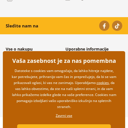
Sledite nam na
Vse o nakupu
Uporabne informacije
Splošni in reklamacijski pogoji
O nas
Vaša zasebnost je za nas pomembna
Varovanje osebnih podatkov
Pogosto zastavljena vprašanja
Možnosti dostave in plačila
Kontakti
Datoteke s cookies vam omogočajo, da lahko hitreje najdete,
Vračilo blaga
Veleprodaja
kar potrebujete, prihranijo vam čas in preprečujejo, da bi se vam
prikazovali oglasi, ki vas ne zanimajo. Uporabljamo
cookies
, da
vas lahko obvestimo, da ste na naši spletni strani, in da vam
lahko prikažemo izdelke glede na vaše preference. Cookies nam
pomagajo izboljšati vašo uporabniško izkušnjo na spletnih
straneh.
Zavrni vse
Copyright ©2019 © Dovido.si.