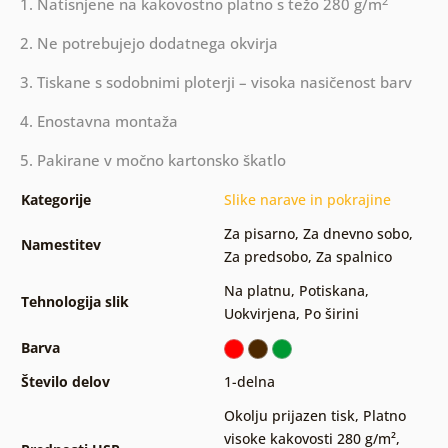
2
1. Natisnjene na kakovostno platno s težo 280 g/m
2. Ne potrebujejo dodatnega okvirja
3. Tiskane s sodobnimi ploterji – visoka nasičenost barv
4. Enostavna montaža
5. Pakirane v močno kartonsko škatlo
Kategorije
Slike narave in pokrajine
Za pisarno
,
Za dnevno sobo
,
Namestitev
Za predsobo
,
Za spalnico
Na platnu
,
Potiskana
,
Tehnologija slik
Uokvirjena
,
Po širini
Barva
Število delov
1-delna
Okolju prijazen tisk
,
Platno
visoke kakovosti 280 g/m²
,