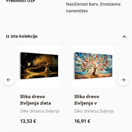
Prednosti USP
Nasičenost barv
,
Enostavna
namestitev
Iz iste kolekcije
vo
Slika drevo
Slika drevo
S
življenja zlata
življenja v
z
magija
barvnem vitražu
nja
Slike drevesa življenja
Slike drevesa življenja
Sl
p
13,53 €
16,91 €
1