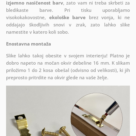
izjemno nasičenost barv
, zato vam ni treba skrbeti za
bledikaste barve. Pri tisku uporabljamo
visokokakovostne,
ekološke barve
brez vonja, ki ne
oddajajo škodljivih snovi v zrak, zato lahko slike
namestite v katero koli sobo.
Enostavna montaža
Slike lahko takoj obesite v svojem interierju! Platno je
dobro napeto na močan okvir debeline 16 mm. K slikam
priložimo 1 do 2 kosa obešal (odvisno od velikosti), ki jih
preprosto pritrdite na okvir glede na vaše želje.