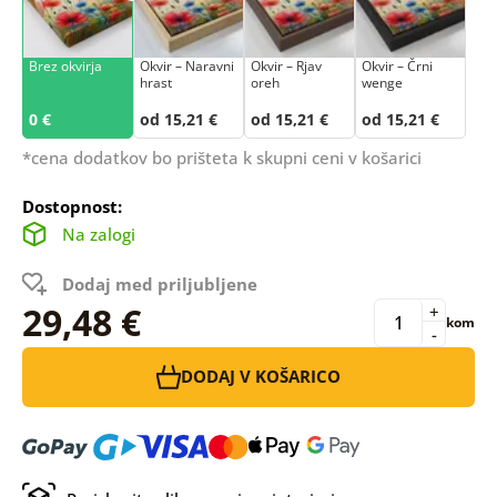
Brez okvirja
Okvir – Naravni
Okvir – Rjav
Okvir – Črni
hrast
oreh
wenge
0 €
od 15,21 €
od 15,21 €
od 15,21 €
*cena dodatkov bo prišteta k skupni ceni v košarici
Dostopnost:
Na zalogi
Dodaj med priljubljene
29,48 €
+
kom
-
DODAJ V KOŠARICO