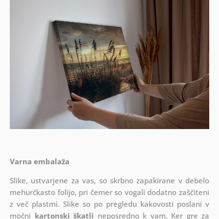
Varna embalaža
Slike, ustvarjene za vas, so skrbno zapakirane v debelo
mehurčkasto folijo, pri čemer so vogali dodatno zaščiteni
z več plastmi.
Slike so po pregledu kakovosti poslani v
močni
kartonski škatli
neposredno k vam. Ker gre za