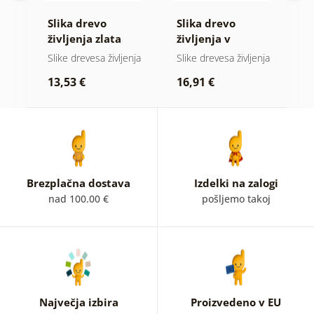
vo
Slika drevo
Slika drevo
S
življenja zlata
življenja v
z
magija
barvnem vitražu
nja
Slike drevesa življenja
Slike drevesa življenja
Sl
p
13,53 €
16,91 €
1
Brezplačna dostava
Izdelki na zalogi
nad 100.00 €
pošljemo takoj
Največja izbira
Proizvedeno v EU