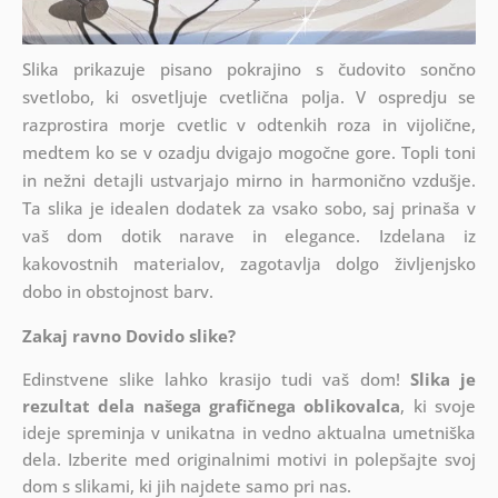
Slika prikazuje pisano pokrajino s čudovito sončno
svetlobo, ki osvetljuje cvetlična polja. V ospredju se
razprostira morje cvetlic v odtenkih roza in vijolične,
medtem ko se v ozadju dvigajo mogočne gore. Topli toni
in nežni detajli ustvarjajo mirno in harmonično vzdušje.
Ta slika je idealen dodatek za vsako sobo, saj prinaša v
vaš dom dotik narave in elegance. Izdelana iz
kakovostnih materialov, zagotavlja dolgo življenjsko
dobo in obstojnost barv.
Zakaj ravno Dovido slike?
Edinstvene slike lahko krasijo tudi vaš dom!
Slika je
rezultat dela našega grafičnega oblikovalca
, ki
svoje
ideje spreminja v unikatna in vedno aktualna umetniška
dela. Izberite med originalnimi motivi in polepšajte svoj
dom s slikami, ki jih najdete samo pri nas.