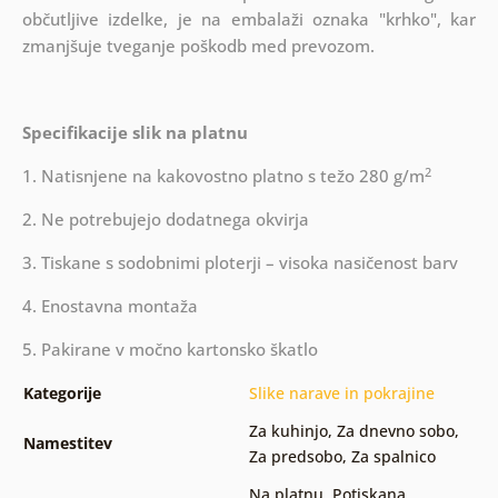
občutljive izdelke, je na embalaži oznaka "krhko", kar
zmanjšuje tveganje poškodb med prevozom.
Specifikacije slik na platnu
2
1. Natisnjene na kakovostno platno s težo 280 g/m
2. Ne potrebujejo dodatnega okvirja
3. Tiskane s sodobnimi ploterji – visoka nasičenost barv
4. Enostavna montaža
5. Pakirane v močno kartonsko škatlo
Kategorije
Slike narave in pokrajine
Za kuhinjo
,
Za dnevno sobo
,
Namestitev
Za predsobo
,
Za spalnico
Na platnu
,
Potiskana
,