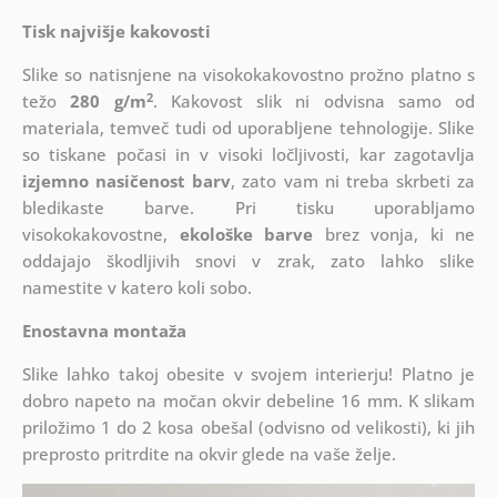
Tisk najvišje kakovosti
Slike so natisnjene na visokokakovostno prožno platno s
2
težo
280 g/m
. Kakovost slik ni odvisna samo od
materiala, temveč tudi od uporabljene tehnologije. Slike
so tiskane počasi in v visoki ločljivosti, kar zagotavlja
izjemno nasičenost barv
, zato vam ni treba skrbeti za
bledikaste barve. Pri tisku uporabljamo
visokokakovostne,
ekološke barve
brez vonja, ki ne
oddajajo škodljivih snovi v zrak, zato lahko slike
namestite v katero koli sobo.
Enostavna montaža
Slike lahko takoj obesite v svojem interierju! Platno je
dobro napeto na močan okvir debeline 16 mm. K slikam
priložimo 1 do 2 kosa obešal (odvisno od velikosti), ki jih
preprosto pritrdite na okvir glede na vaše želje.