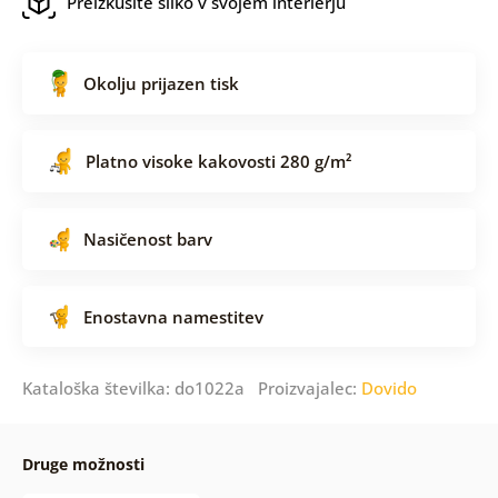
Preizkusite sliko v svojem interierju
Okolju prijazen tisk
Platno visoke kakovosti 280 g/m²
Nasičenost barv
Enostavna namestitev
Kataloška številka: do1022a Proizvajalec:
Dovido
Druge možnosti