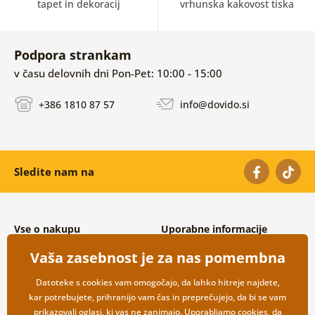
tapet in dekoracij
vrhunska kakovost tiska
Podpora strankam
v času delovnih dni Pon-Pet: 10:00 - 15:00
+386 1810 87 57
info@dovido.si
Sledite nam na
Vse o nakupu
Uporabne informacije
Splošni in reklamacijski pogoji
O nas
Vaša zasebnost je za nas pomembna
Varovanje osebnih podatkov
Pogosto zastavljena vprašanja
Možnosti dostave in plačila
Kontakti
Datoteke s cookies vam omogočajo, da lahko hitreje najdete,
Vračilo blaga
Veleprodaja
kar potrebujete, prihranijo vam čas in preprečujejo, da bi se vam
prikazovali oglasi, ki vas ne zanimajo. Uporabljamo
cookies
, da