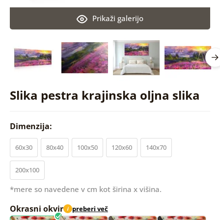
Prikaži galerijo
Slika pestra krajinska oljna slika
Dimenzija:
60x30
80x40
100x50
120x60
140x70
200x100
*mere so navedene v cm kot širina x višina.
Okrasni okvir
preberi več
i