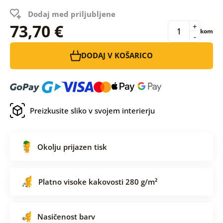
Dodaj med priljubljene
73,70 €
+
kom
-
DODAJ V KOŠARICO
Preizkusite sliko v svojem interierju
Okolju prijazen tisk
Platno visoke kakovosti 280 g/m²
Nasičenost barv