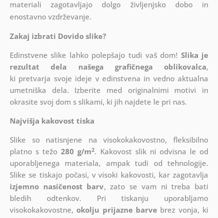
materiali zagotavljajo dolgo življenjsko dobo in
enostavno vzdrževanje.
Zakaj izbrati Dovido slike?
Edinstvene slike lahko polepšajo tudi vaš dom!
Slika je
rezultat dela našega grafičnega oblikovalca
,
ki
pretvarja svoje ideje v edinstvena in vedno aktualna
umetniška dela. Izberite med originalnimi motivi in
okrasite svoj dom s slikami, ki jih najdete le pri nas.
Najvišja kakovost tiska
Slike so natisnjene na visokokakovostno, fleksibilno
2
platno s težo
280 g/m
. Kakovost slik ni odvisna le od
uporabljenega materiala, ampak tudi od tehnologije.
Slike se tiskajo počasi, v visoki kakovosti, kar zagotavlja
izjemno nasičenost barv
, zato se vam ni treba bati
bledih odtenkov. Pri tiskanju uporabljamo
visokokakovostne,
okolju prijazne barve
brez vonja, ki