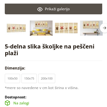
Prikaži galerijo
5-delna slika školjke na peščeni
plaži
Dimenzija:
100x50
150x75
200x100
*mere so navedene v cm kot širina x višina.
Dostopnost:
Na zalogi