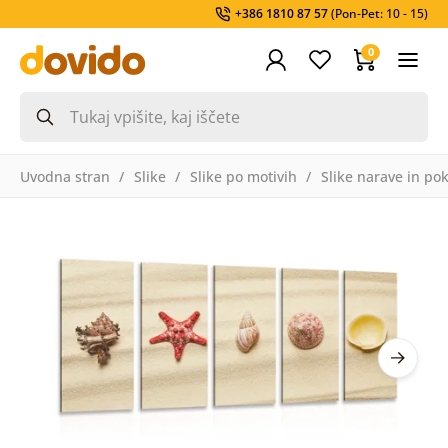
+386 1810 87 57
(Pon-Pet: 10 - 15)
0
Uvodna stran
Slike
Slike po motivih
Slike narave in pok