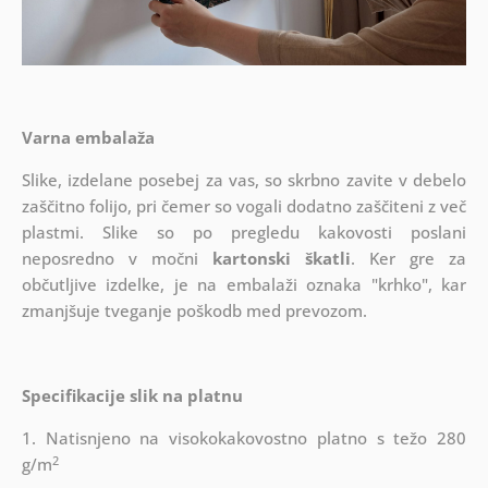
Varna embalaža
Slike, izdelane posebej za vas, so skrbno zavite v debelo
zaščitno folijo, pri čemer so vogali dodatno zaščiteni z več
plastmi.
Slike so po pregledu kakovosti poslani
neposredno v močni
kartonski škatli
. Ker gre za
občutljive izdelke, je na embalaži oznaka "krhko", kar
zmanjšuje tveganje poškodb med prevozom.
Specifikacije slik na platnu
1. Natisnjeno na visokokakovostno platno s težo 280
2
g/m