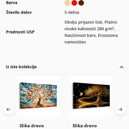
Barva
Število delov
5-delna
Okolju prijazen tisk
,
Platno
visoke kakovosti 280 g/m²
,
Prednosti USP
Nasičenost barv
,
Enostavna
namestitev
Iz iste kolekcije
evo
Slika drevo
Slika drevo
S