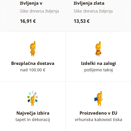
vi
življenja v
življenja zlata
z
barvnem vitražu
magija
nja
Slike drevesa življenja
Slike drevesa življenja
Sl
p
16,91 €
13,53 €
1
Brezplačna dostava
Izdelki na zalogi
nad 100.00 €
pošljemo takoj
Največja izbira
Proizvedeno v EU
tapet in dekoracij
vrhunska kakovost tiska