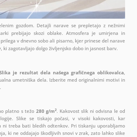
elenim gozdom. Detajli narave se prepletajo z nežnimi
ki prebijajo skozi oblake. Atmosfera je umirjena in
 prilega v dnevno sobo ali pisarno, kjer prinese del narave
, ki zagotavljajo dolgo življenjsko dobo in jasnost barv.
Slika je rezultat dela našega grafičnega oblikovalca
,
ualna umetniška dela. Izberite med originalnimi motivi in
.
2
lno platno s težo
280 g/m
. Kakovost slik ni odvisna le od
gije. Slike se tiskajo počasi, v visoki kakovosti, kar
 ni treba bati bledih odtenkov. Pri tiskanju uporabljamo
ja, ki ne oddajajo škodljivih snovi v zrak, zato lahko slike