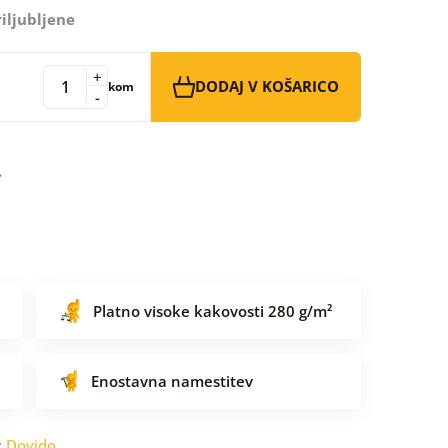
iljubljene
+
DODAJ V KOŠARICO
kom
-
Platno visoke kakovosti 280 g/m²
Enostavna namestitev
:
Dovido