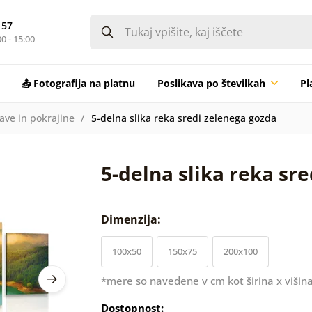
 57
0 - 15:00
📤 Fotografija na platnu
Poslikava po številkah
Pl
rave in pokrajine
5-delna slika reka sredi zelenega gozda
5-delna slika reka sr
Dimenzija:
100x50
150x75
200x100
*mere so navedene v cm kot širina x višina
Dostopnost: