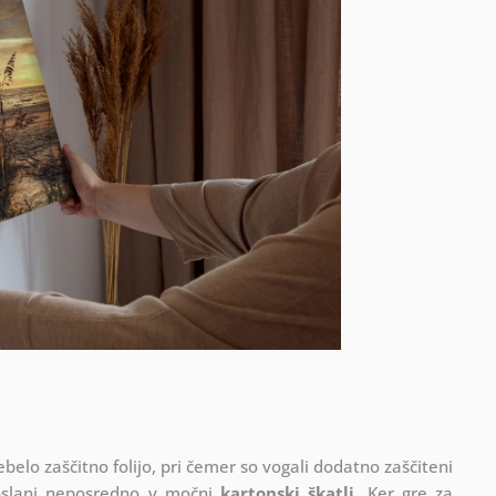
ebelo zaščitno folijo, pri čemer so vogali dodatno zaščiteni
oslani neposredno v močni
kartonski škatli
. Ker gre za