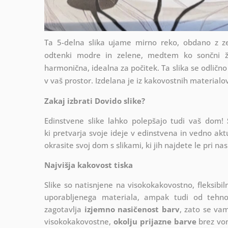
Ta 5-delna slika ujame mirno reko, obdano z z
odtenki modre in zelene, medtem ko sončni žar
harmonična, idealna za počitek. Ta slika se odlično
v vaš prostor. Izdelana je iz kakovostnih materialov
Zakaj izbrati Dovido slike?
Edinstvene slike lahko polepšajo tudi vaš dom!
ki
pretvarja svoje ideje v edinstvena in vedno akt
okrasite svoj dom s slikami, ki jih najdete le pri nas
Najvišja kakovost tiska
Slike so natisnjene na visokokakovostno, fleksibi
uporabljenega materiala, ampak tudi od tehnolo
zagotavlja
izjemno nasičenost barv
, zato se vam
visokokakovostne,
okolju prijazne barve
brez von