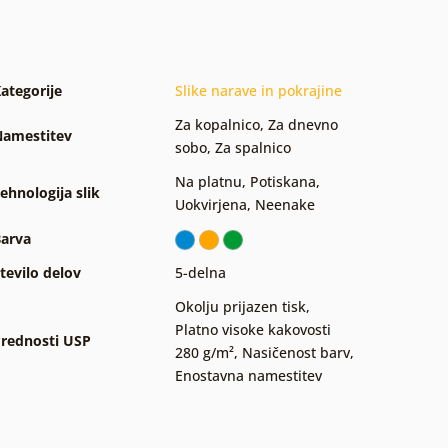
ategorije
Slike narave in pokrajine
Za kopalnico
,
Za dnevno
amestitev
sobo
,
Za spalnico
Na platnu
,
Potiskana
,
ehnologija slik
Uokvirjena
,
Neenake
arva
tevilo delov
5-delna
Okolju prijazen tisk
,
Platno visoke kakovosti
rednosti USP
280 g/m²
,
Nasičenost barv
,
Enostavna namestitev