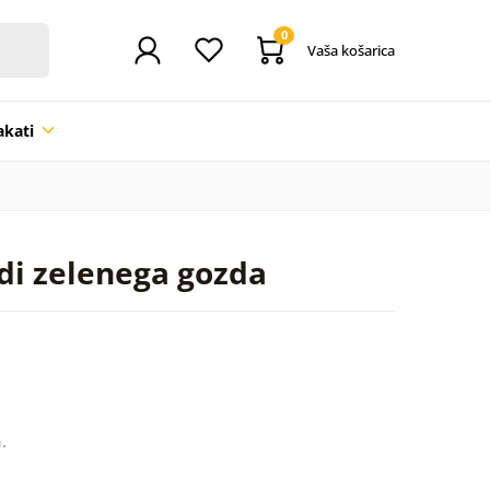
0
Vaša košarica
akati
edi zelenega gozda
.