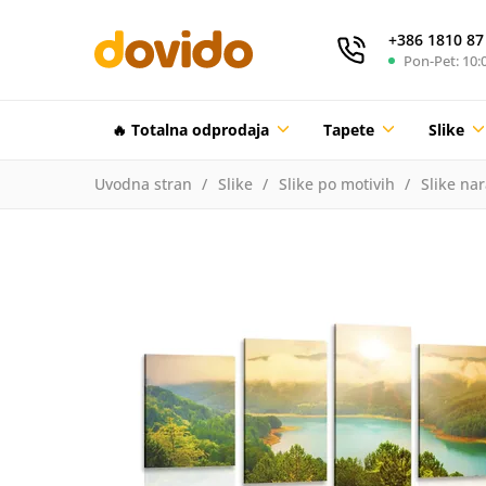
+386 1810 87
Pon-Pet: 10:0
🔥 Totalna odprodaja
Tapete
Slike
Uvodna stran
Slike
Slike po motivih
Slike na