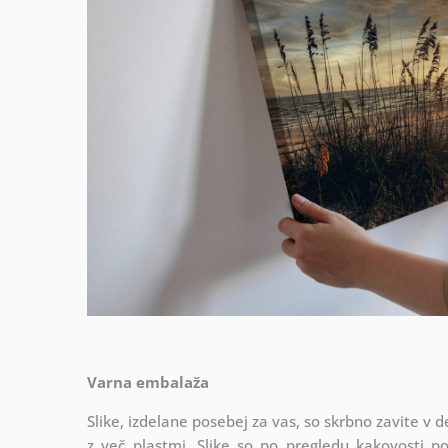
Varna embalaža
Slike, izdelane posebej za vas, so skrbno zavite v d
z več plastmi.
Slike so po pregledu kakovosti p