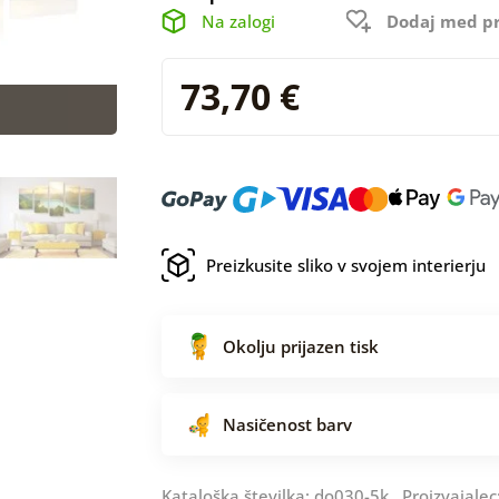
Na zalogi
Dodaj med pr
73,70 €
Preizkusite sliko v svojem interierju
Okolju prijazen tisk
Nasičenost barv
Kataloška številka: do030-5k Proizvajalec