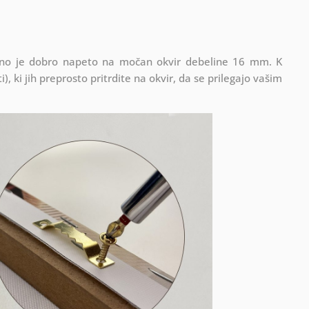
latno je dobro napeto na močan okvir debeline 16 mm. K
), ki jih preprosto pritrdite na okvir, da se prilegajo vašim