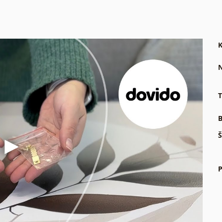
K
N
T
B
Š
P