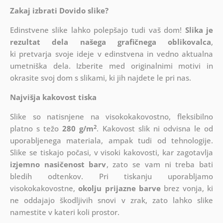
Zakaj izbrati Dovido slike?
Edinstvene slike lahko polepšajo tudi vaš dom!
Slika je
rezultat dela našega grafičnega oblikovalca
,
ki
pretvarja svoje ideje v edinstvena in vedno aktualna
umetniška dela. Izberite med originalnimi motivi in
okrasite svoj dom s slikami, ki jih najdete le pri nas.
Najvišja kakovost tiska
Slike so natisnjene na visokokakovostno, fleksibilno
2
platno s težo
280 g/m
. Kakovost slik ni odvisna le od
uporabljenega materiala, ampak tudi od tehnologije.
Slike se tiskajo počasi, v visoki kakovosti, kar zagotavlja
izjemno nasičenost barv
, zato se vam ni treba bati
bledih odtenkov. Pri tiskanju uporabljamo
visokokakovostne,
okolju prijazne barve
brez vonja, ki
ne oddajajo škodljivih snovi v zrak, zato lahko slike
namestite v kateri koli prostor.