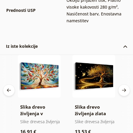
Okolju prijazen tisk
,
Platno
visoke kakovosti 280 g/m²
,
Prednosti USP
Nasičenost barv
,
Enostavna
namestitev
Iz iste kolekcije
evo
Slika drevo
Slika drevo
S
vi
življenja v
življenja zlata
z
barvnem vitražu
magija
nja
Slike drevesa življenja
Slike drevesa življenja
Sl
p
16,91 €
13,53 €