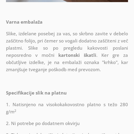
Varna embalaža
Slike, izdelane posebej za vas, so skrbno zavite v debelo
zaščitno folijo, pri čemer so vogali dodatno zaščiteni z več
plastmi.
Slike so po pregledu kakovosti poslani
neposredno v močni
kartonski škatli
. Ker gre za
občutljive izdelke, je na embalaži oznaka "krhko", kar
zmanjšuje tveganje poškodb med prevozom.
Specifikacije slik na platnu
1. Natisnjeno na visokokakovostno platno s težo 280
2
g/m
2. Ni potrebe po dodatnem okvirju