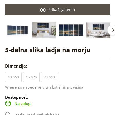
Prikaži galerijo
5-delna slika ladja na morju
Dimenzija:
100x50
150x75
200x100
*mere so navedene v cm kot širina x višina.
Dostopnost:
Na zalogi
Dodaj med priljubljene