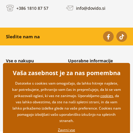
+386 1810 87 57
info@dovido.si
Sledite nam na
Vse o nakupu
Uporabne informacije
Splošni in reklamacijski pogoji
O nas
Vaša zasebnost je za nas pomembna
Varovanje osebnih podatkov
Pogosto zastavljena vprašanja
Možnosti dostave in plačila
Kontakti
Datoteke s cookies vam omogočajo, da lahko hitreje najdete,
Vračilo blaga
Veleprodaja
kar potrebujete, prihranijo vam čas in preprečujejo, da bi se vam
prikazovali oglasi, ki vas ne zanimajo. Uporabljamo
cookies
, da
vas lahko obvestimo, da ste na naši spletni strani, in da vam
lahko prikažemo izdelke glede na vaše preference. Cookies nam
pomagajo izboljšati vašo uporabniško izkušnjo na spletnih
straneh.
Zavrni vse