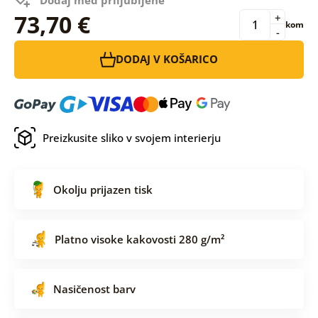
73,70 €
+
kom
-
DODAJ V KOŠARICO
Preizkusite sliko v svojem interierju
Okolju prijazen tisk
Platno visoke kakovosti 280 g/m²
Nasičenost barv