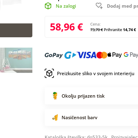
Na zalogi
Dodaj med pr
58,96 €
Cena:
73,70 €
Prihranite
14,74 €
Preizkusite sliko v svojem interierju
Okolju prijazen tisk
Nasičenost barv
Kataloška številka: do533-5k Proizvajalec