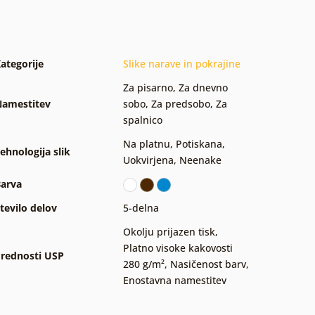
ategorije
Slike narave in pokrajine
Za pisarno
,
Za dnevno
amestitev
sobo
,
Za predsobo
,
Za
spalnico
Na platnu
,
Potiskana
,
ehnologija slik
Uokvirjena
,
Neenake
arva
tevilo delov
5-delna
Okolju prijazen tisk
,
Platno visoke kakovosti
rednosti USP
280 g/m²
,
Nasičenost barv
,
Enostavna namestitev