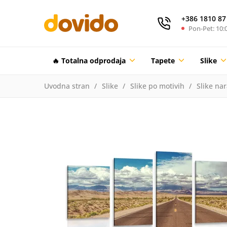
+386 1810 87
Pon-Pet: 10:0
🔥 Totalna odprodaja
Tapete
Slike
Uvodna stran
Slike
Slike po motivih
Slike na