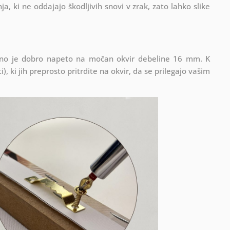
ja, ki ne oddajajo škodljivih snovi v zrak, zato lahko slike
latno je dobro napeto na močan okvir debeline 16 mm. K
), ki jih preprosto pritrdite na okvir, da se prilegajo vašim