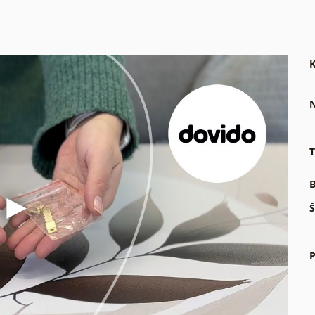
K
N
T
B
Š
P