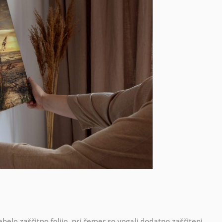
ebelo zaščitno folijo, pri čemer so vogali dodatno zaščiteni