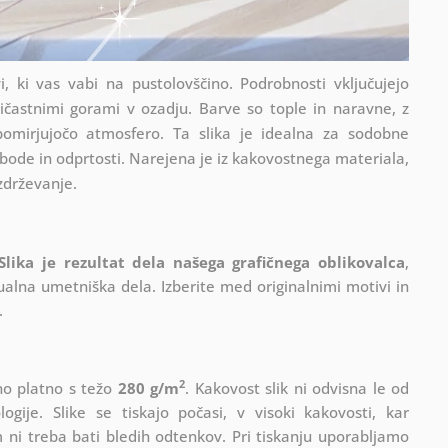
i, ki vas vabi na pustolovščino. Podrobnosti vključujejo
ičastnimi gorami v ozadju. Barve so tople in naravne, z
pomirjujočo atmosfero. Ta slika je idealna za sodobne
bode in odprtosti. Narejena je iz kakovostnega materiala,
zdrževanje.
Slika je rezultat dela našega grafičnega oblikovalca
,
ualna umetniška dela. Izberite med originalnimi motivi in
.
2
lno platno s težo
280 g/m
. Kakovost slik ni odvisna le od
gije. Slike se tiskajo počasi, v visoki kakovosti, kar
 ni treba bati bledih odtenkov. Pri tiskanju uporabljamo