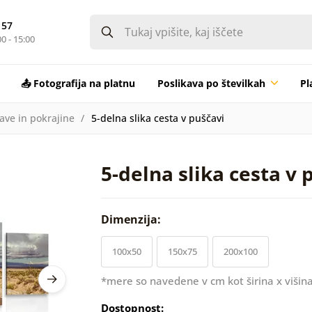
 57
0 - 15:00
📤 Fotografija na platnu
Poslikava po številkah
Pl
rave in pokrajine
5-delna slika cesta v puščavi
5-delna slika cesta v 
Dimenzija:
100x50
150x75
200x100
*mere so navedene v cm kot širina x višina
Dostopnost: