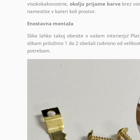
visokokakovostne,
okolju prijazne barve
brez von
namestite v kateri koli prostor.
Enostavna montaža
Slike lahko takoj obesite v vašem interierju! P
slikam priložimo 1 do 2 obešali (odvisno od velikosti
potrebam.