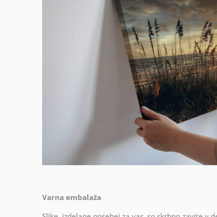
Varna embalaža
Slike, izdelane posebej za vas, so skrbno zavite v d