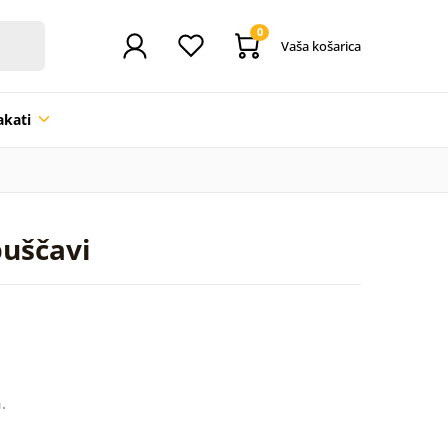
0
Vaša košarica
akati
puščavi
.