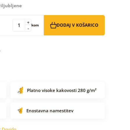
iljubljene
+
DODAJ V KOŠARICO
kom
-
Platno visoke kakovosti 280 g/m²
Enostavna namestitev
:
Dovido