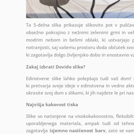
Ta 5-delna slika prikazuje slikovito pot v puščav
obsežno pokrajino z nežnimi zelenimi grmi in vel
modrim nebom in belimi oblaki, ki ustvarjajo 
notranjosti, saj vašemu prostoru doda občutek svo
ki zagotavlja dolgo življenjsko dobo in enostavno v
Zakaj izbrati Dovido slike?
Edinstvene slike lahko polepšajo tudi vaš dom!
ki
pretvarja svoje ideje v edinstvena in vedno akt
okrasite svoj dom s slikami, ki jih najdete le pri nas
Najvišja kakovost tiska
Slike so natisnjene na visokokakovostno, fleksibi
uporabljenega materiala, ampak tudi od tehnolo
zagotavlja
izjemno nasičenost barv
, zato se vam