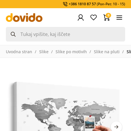
+386 1810 87 57
(Pon-Pet: 10 - 15)
0
Uvodna stran
Slike
Slike po motivih
Slike na pluti
Sl