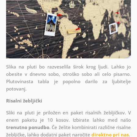
Slika na pluti bo razveselila širok krog ljudi. Lahko jo
obesite v dnevno sobo, otroško sobo ali celo pisarno.
Plutovinasta tabla je popolno darilo za ljubitelje
potovanj.
Risalni žebljički
Sliki na pluti je priložen en paket risalnih žebljičkov. V
enem paketu je 10 kosov. Izbirate lahko med našo
trenutno ponudbo
. Če želite kombinirati različne risalne
žebljičke, lahko dodatni paket naročite
direktno pri nas
.