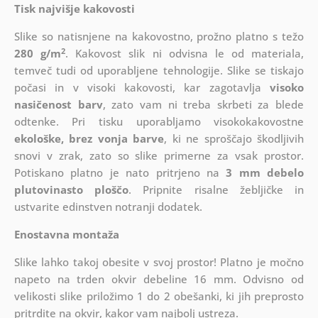
Tisk najvišje kakovosti
Slike so natisnjene na kakovostno, prožno platno s težo
2
280 g/m
. Kakovost slik ni odvisna le od materiala,
temveč tudi od uporabljene tehnologije. Slike se tiskajo
počasi in v visoki kakovosti, kar zagotavlja
visoko
nasičenost barv
, zato vam ni treba skrbeti za blede
odtenke. Pri tisku uporabljamo visokokakovostne
ekološke, brez vonja barve
, ki ne sproščajo škodljivih
snovi v zrak, zato so slike primerne za vsak prostor.
Potiskano platno je nato pritrjeno na
3 mm debelo
plutovinasto ploščo
. Pripnite risalne žebljičke in
ustvarite edinstven notranji dodatek.
Enostavna montaža
Slike lahko takoj obesite v svoj prostor! Platno je močno
napeto na trden okvir debeline 16 mm. Odvisno od
velikosti slike priložimo 1 do 2 obešanki, ki jih preprosto
pritrdite na okvir, kakor vam najbolj ustreza.