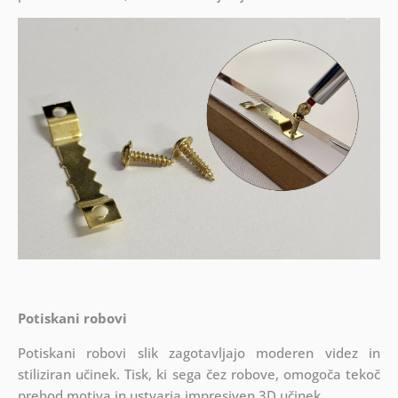
Potiskani robovi
Potiskani robovi slik zagotavljajo moderen videz in
stiliziran učinek. Tisk, ki sega čez robove, omogoča tekoč
prehod motiva in ustvarja impresiven 3D učinek.