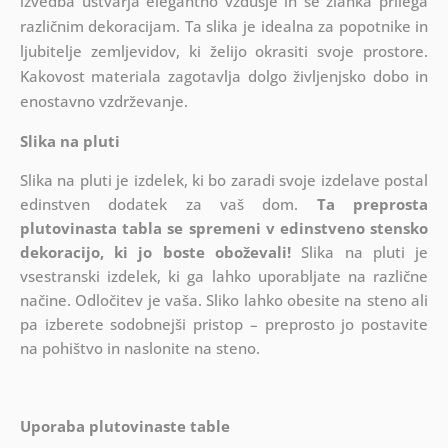
izvedba ustvarja elegantno vzdušje in se zlahka prilega
različnim dekoracijam. Ta slika je idealna za popotnike in
ljubitelje zemljevidov, ki želijo okrasiti svoje prostore.
Kakovost materiala zagotavlja dolgo življenjsko dobo in
enostavno vzdrževanje.
Slika na pluti
Slika na pluti je izdelek, ki bo zaradi svoje izdelave postal
edinstven dodatek za vaš dom.
Ta preprosta
plutovinasta tabla se spremeni v edinstveno stensko
dekoracijo, ki jo boste oboževali!
Slika na pluti je
vsestranski izdelek, ki ga lahko uporabljate na različne
načine. Odločitev je vaša. Sliko lahko obesite na steno ali
pa izberete sodobnejši pristop – preprosto jo postavite
na pohištvo in naslonite na steno.
Uporaba plutovinaste table