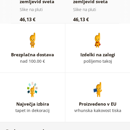
ge
zemljevid sveta
zemljevid sveta
o
a
na lesenem
na lesu
(
Slike na pluti
Slike na pluti
B
ozadju
46,13 €
46,13 €
1
Brezplačna dostava
Izdelki na zalogi
nad 100.00 €
pošljemo takoj
Največja izbira
Proizvedeno v EU
tapet in dekoracij
vrhunska kakovost tiska