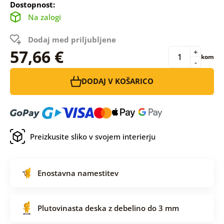
Dostopnost:
Na zalogi
Dodaj med priljubljene
57,66 €
+
kom
-
DODAJ V KOŠARICO
Preizkusite sliko v svojem interierju
Enostavna namestitev
Plutovinasta deska z debelino do 3 mm