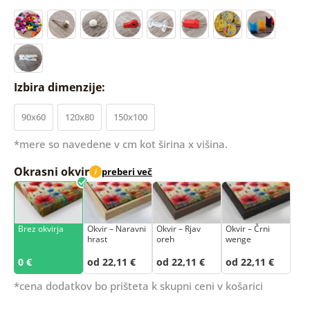
Izbira dimenzije:
90x60
120x80
150x100
*mere so navedene v cm kot širina x višina.
Okrasni okvir
preberi več
i
Brez okvirja
Okvir – Naravni
Okvir – Rjav
Okvir – Črni
hrast
oreh
wenge
0 €
od 22,11 €
od 22,11 €
od 22,11 €
*cena dodatkov bo prišteta k skupni ceni v košarici