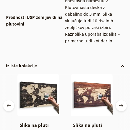
Enostavna namestitev
,
Plutovinasta deska z
debelino do 3 mm
,
Slika
Prednosti USP zemljevidi na
vključuje tudi 10 risalnih
plutovini
žebljičkov po vaši izbiri
,
Raznolika uporaba izdelka –
primerno tudi kot darilo
Iz iste kolekcije
Slika na pluti
Slika na pluti
B