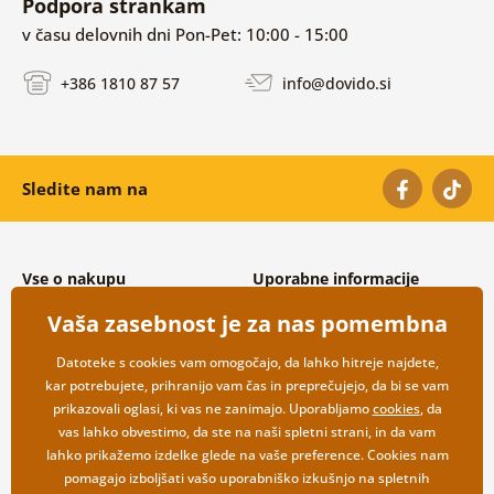
Podpora strankam
v času delovnih dni Pon-Pet: 10:00 - 15:00
+386 1810 87 57
info@dovido.si
Sledite nam na
Vse o nakupu
Uporabne informacije
Splošni in reklamacijski pogoji
O nas
Vaša zasebnost je za nas pomembna
Varovanje osebnih podatkov
Pogosto zastavljena vprašanja
Možnosti dostave in plačila
Kontakti
Datoteke s cookies vam omogočajo, da lahko hitreje najdete,
Vračilo blaga
Veleprodaja
kar potrebujete, prihranijo vam čas in preprečujejo, da bi se vam
prikazovali oglasi, ki vas ne zanimajo. Uporabljamo
cookies
, da
vas lahko obvestimo, da ste na naši spletni strani, in da vam
lahko prikažemo izdelke glede na vaše preference. Cookies nam
pomagajo izboljšati vašo uporabniško izkušnjo na spletnih