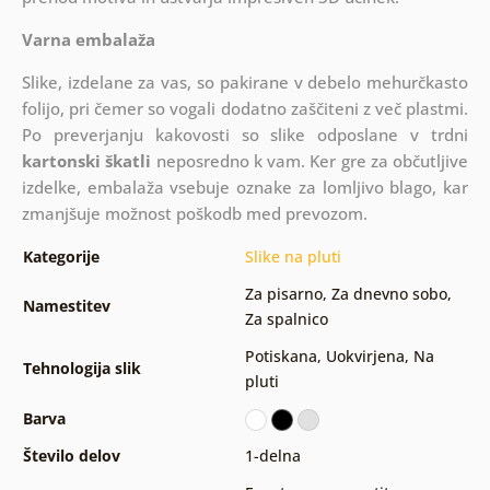
Varna embalaža
Slike, izdelane za vas, so pakirane v debelo mehurčkasto
folijo, pri čemer so vogali dodatno zaščiteni z več plastmi.
Po preverjanju kakovosti so slike odposlane v trdni
kartonski škatli
neposredno k vam. Ker gre za občutljive
izdelke, embalaža vsebuje oznake za lomljivo blago, kar
zmanjšuje možnost poškodb med prevozom.
Kategorije
Slike na pluti
Za pisarno
,
Za dnevno sobo
,
Namestitev
Za spalnico
Potiskana
,
Uokvirjena
,
Na
Tehnologija slik
pluti
Barva
Število delov
1-delna