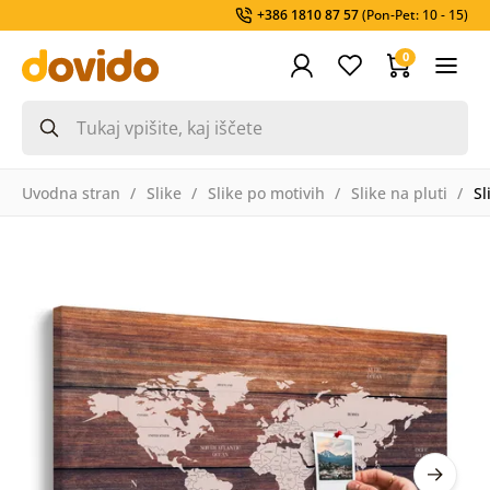
+386 1810 87 57
(Pon-Pet: 10 - 15)
0
Uvodna stran
Slike
Slike po motivih
Slike na pluti
Sl