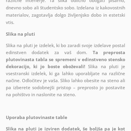
različne interierje. Ta slika odlično obogati pisarno,
dnevno sobo ali študentsko sobo. Izdelana iz kakovostnih
materialov, zagotavlja dolgo življenjsko dobo in estetski
vtis.
Slika na pluti
Slika na pluti je izdelek, ki bo zaradi svoje izdelave postal
edinstven dodatek za vaš dom.
Ta preprosta
plutovinasta tabla se spremeni v edinstveno stensko
dekoracijo, ki jo boste oboževali!
Slika na pluti je
vsestranski izdelek, ki ga lahko uporabljate na različne
načine. Odločitev je vaša. Sliko lahko obesite na steno ali
pa izberete sodobnejši pristop – preprosto jo postavite
na pohištvo in naslonite na steno.
Uporaba plutovinaste table
Slika na pluti je izviren dodatek, še boljša pa je kot