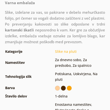
Varna embalaža
Slike, izdelane za vas, so pakirane v debelo mehurčkasto
folijo, pri čemer so vogali dodatno zaščiteni z več plastmi.
Po preverjanju kakovosti so slike odposlane v trdni
kartonski škatli
neposredno k vam. Ker gre za občutljive
izdelke, embalaža vsebuje oznake za lomljivo blago, kar
zmanjšuje možnost poškodb med prevozom.
Kategorije
Slike na pluti
Za dnevno sobo
,
Za
Namestitev
predsobo
,
Za spalnico
Potiskana
,
Uokvirjena
,
Na
Tehnologija slik
pluti
Barva
Število delov
1-delna
Enostavna namestitev
,