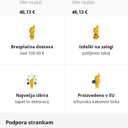
a
na lesenem
na lesu
(
Slike na pluti
Slike na pluti
B
ozadju
46,13 €
46,13 €
1
Brezplačna dostava
Izdelki na zalogi
nad 100.00 €
pošljemo takoj
Največja izbira
Proizvedeno v EU
tapet in dekoracij
vrhunska kakovost tiska
Podpora strankam