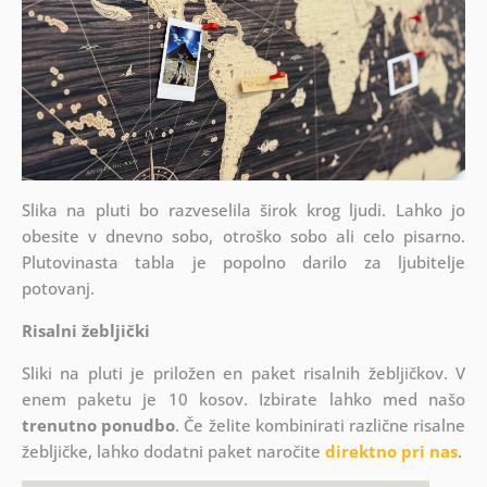
Slika na pluti bo razveselila širok krog ljudi. Lahko jo
obesite v dnevno sobo, otroško sobo ali celo pisarno.
Plutovinasta tabla je popolno darilo za ljubitelje
potovanj.
Risalni žebljički
Sliki na pluti je priložen en paket risalnih žebljičkov. V
enem paketu je 10 kosov. Izbirate lahko med našo
trenutno ponudbo
. Če želite kombinirati različne risalne
žebljičke, lahko dodatni paket naročite
direktno pri nas
.