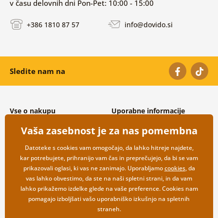
v času delovnih dni Pon-Pet: 10:00 - 15:00
+386 1810 87 57
info@dovido.si
Sledite nam na
Vse o nakupu
Uporabne informacije
Splošni in reklamacijski pogoji
O nas
Vaša zasebnost je za nas pomembna
Varovanje osebnih podatkov
Pogosto zastavljena vprašanja
Možnosti dostave in plačila
Kontakti
Datoteke s cookies vam omogočajo, da lahko hitreje najdete,
Vračilo blaga
Veleprodaja
kar potrebujete, prihranijo vam čas in preprečujejo, da bi se vam
prikazovali oglasi, ki vas ne zanimajo. Uporabljamo
cookies
, da
vas lahko obvestimo, da ste na naši spletni strani, in da vam
lahko prikažemo izdelke glede na vaše preference. Cookies nam
pomagajo izboljšati vašo uporabniško izkušnjo na spletnih
straneh.