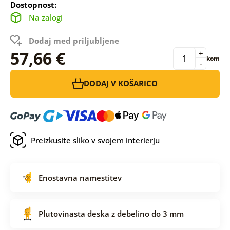
Dostopnost:
Na zalogi
Dodaj med priljubljene
57,66 €
+
kom
-
DODAJ V KOŠARICO
Preizkusite sliko v svojem interierju
Enostavna namestitev
Plutovinasta deska z debelino do 3 mm