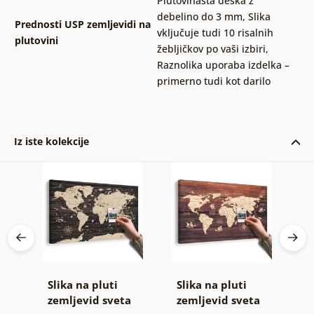
Plutovinasta deska z
debelino do 3 mm
,
Slika
Prednosti USP zemljevidi na
vključuje tudi 10 risalnih
plutovini
žebljičkov po vaši izbiri
,
Raznolika uporaba izdelka –
primerno tudi kot darilo
Iz iste kolekcije
Slika na pluti
Slika na pluti
B
ge
zemljevid sveta
zemljevid sveta
o