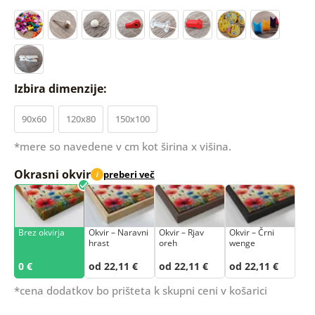
Izbira dimenzije:
90x60
120x80
150x100
*mere so navedene v cm kot širina x višina.
Okrasni okvir
preberi več
i
Brez okvirja
Okvir – Naravni
Okvir – Rjav
Okvir – Črni
hrast
oreh
wenge
0 €
od 22,11 €
od 22,11 €
od 22,11 €
*cena dodatkov bo prišteta k skupni ceni v košarici