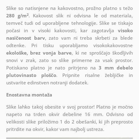
Slike so natisnjene na kakovostno, prožno platno s težo
2
280 g/m
. Kakovost slik ni odvisna le od materiala,
temveč tudi od uporabljene tehnologije. Slike se tiskajo
počasi in v visoki kakovosti, kar zagotavlja
visoko
nasičenost barv
, zato vam ni treba skrbeti za blede
odtenke. Pri tisku uporabljamo visokokakovostne
ekološke, brez vonja barve
, ki ne sproščajo škodljivih
snovi v zrak, zato so slike primerne za vsak prostor.
Potiskano platno je nato pritrjeno na
3 mm debelo
plutovinasto ploščo
. Pripnite risalne žebljičke in
ustvarite edinstven notranji dodatek.
Enostavna montaža
Slike lahko takoj obesite v svoj prostor! Platno je močno
napeto na trden okvir debeline 16 mm. Odvisno od
velikosti slike priložimo 1 do 2 obešanki, ki jih preprosto
pritrdite na okvir, kakor vam najbolj ustreza.