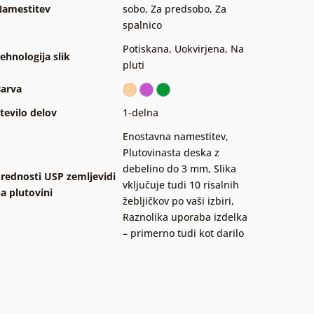
amestitev
sobo
,
Za predsobo
,
Za
spalnico
Potiskana
,
Uokvirjena
,
Na
ehnologija slik
pluti
arva
tevilo delov
1-delna
Enostavna namestitev
,
Plutovinasta deska z
debelino do 3 mm
,
Slika
rednosti USP zemljevidi
vključuje tudi 10 risalnih
a plutovini
žebljičkov po vaši izbiri
,
Raznolika uporaba izdelka
– primerno tudi kot darilo