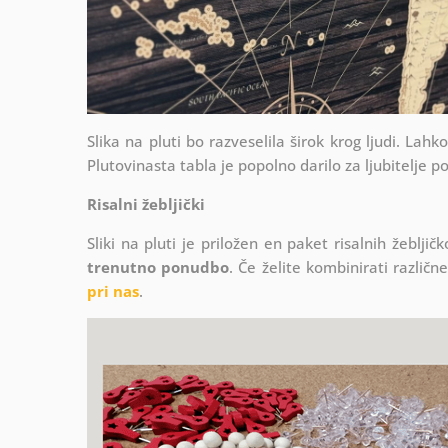
Slika na pluti bo razveselila širok krog ljudi. Lah
Plutovinasta tabla je popolno darilo za ljubitelje p
Risalni žebljički
Sliki na pluti je priložen en paket risalnih žeblj
trenutno ponudbo
. Če želite kombinirati različn
pri nas
.