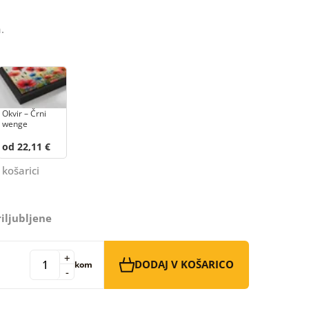
.
Okvir – Črni
wenge
od 22,11 €
 košarici
iljubljene
+
DODAJ V KOŠARICO
kom
-