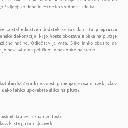
 življenjsko dobo in estetsko vrednost izdelka.
delave postal edinstven dodatek za vaš dom.
Ta preprosta
nsko dekoracijo, ki jo boste oboževali!
Slika na pluti je
azlične načine. Odločitev je vaša. Sliko lahko obesite na
o jo postavite na pohištvo in naslonite na steno.
kot darilo!
Zaradi možnosti pripenjanja risalnih žebljičkov
.
Kako lahko uporabite sliko na pluti?
obisknih krajev in znamenitosti
v, ki ste jih tam doživeli