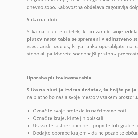
dnevno sobo. Kakovostna obdelava zagotavlja dolgo
Slika na pluti
Slika na pluti je izdelek, ki bo zaradi svoje iz
plutovinasta tabla se spremeni v edinstveno ste
vsestranski izdelek, ki ga lahko uporabljate na r
steno ali pa izberete sodobnejši pristop – preprost
Uporaba plutovinaste table
Slika na pluti je izviren dodatek, še boljša pa je 
na platno bo našla svoje mesto v vsakem prostoru
Označite svoje pretekle in načrtovane poti
Označite kraje, ki ste jih obiskali
Ustvarite lastne spomine – pripnite fotografije 
Dodajte opombe krajem – da ne pozabite občutko