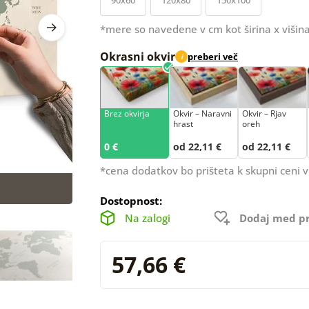
*mere so navedene v cm kot širina x višina
Okrasni okvir
preberi več
i
Brez okvirja
Okvir – Naravni
Okvir – Rjav
hrast
oreh
0 €
od 22,11 €
od 22,11 €
*cena dodatkov bo prišteta k skupni ceni v
Dostopnost:
Na zalogi
Dodaj med pr
57,66 €