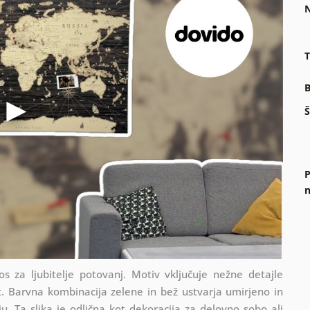
N
T
B
Š
P
n
s za ljubitelje potovanj. Motiv vključuje nežne detajle
t. Barvna kombinacija zelene in bež ustvarja umirjeno in
u. Ta slika je odlična kot dekoracija za delovno sobo ali