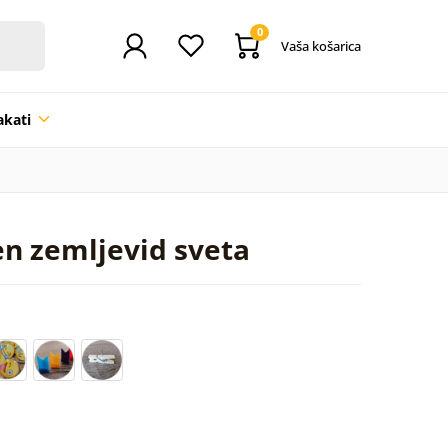
0
Vaša košarica
akati
en zemljevid sveta