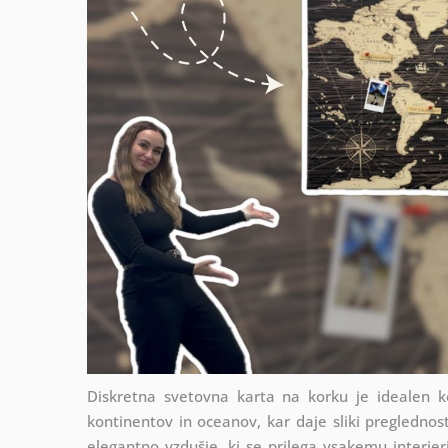
Diskretna svetovna karta na korku je idealen ko
kontinentov in oceanov, kar daje sliki preglednos
elegantno vzdušje, ki se prilega vsakemu interierj