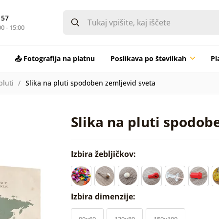
 57
0 - 15:00
📤 Fotografija na platnu
Poslikava po številkah
Pl
pluti
Slika na pluti spodoben zemljevid sveta
Slika na pluti spodob
Izbira žebljičkov:
Izbira dimenzije:
90x60
120x80
150x100