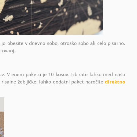
ko jo obesite v dnevno sobo, otroško sobo ali celo pisarno.
otovanj.
ičkov. V enem paketu je 10 kosov. Izbirate lahko med našo
e risalne žebljičke, lahko dodatni paket naročite
direktno