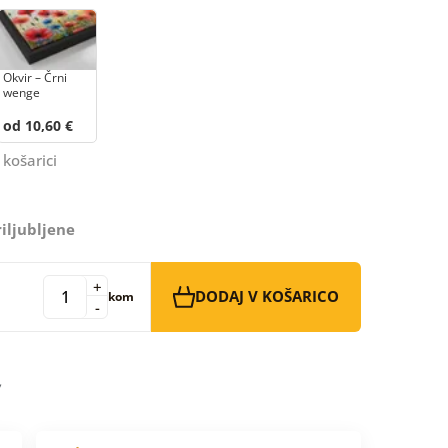
Okvir – Črni
wenge
od 10,60 €
 košarici
iljubljene
+
DODAJ V KOŠARICO
kom
-