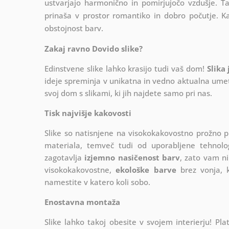
ustvarjajo harmonično in pomirjujočo vzdušje. Ta
prinaša v prostor romantiko in dobro počutje. K
obstojnost barv.
Zakaj ravno Dovido slike?
Edinstvene slike lahko krasijo tudi vaš dom!
Slika
ideje spreminja v unikatna in vedno aktualna umetn
svoj dom s slikami, ki jih najdete samo pri nas.
Tisk najvišje kakovosti
Slike so natisnjene na visokokakovostno prožno 
materiala, temveč tudi od uporabljene tehnologij
zagotavlja
izjemno nasičenost barv
, zato vam ni
visokokakovostne,
ekološke barve
brez vonja, k
namestite v katero koli sobo.
Enostavna montaža
Slike lahko takoj obesite v svojem interierju! 