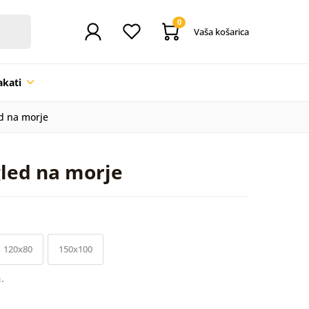
0
Vaša košarica
akati
d na morje
gled na morje
120x80
150x100
.