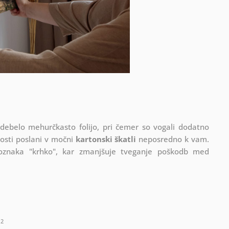
 debelo mehurčkasto folijo, pri čemer so vogali dodatno
vosti poslani v močni
kartonski škatli
neposredno k vam.
 oznaka "krhko", kar zmanjšuje tveganje poškodb med
2
m