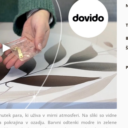
N
T
B
Š
P
tek para, ki uživa v mirni atmosferi. Na sliki so vidne
vita pokrajina v ozadju. Barvni odtenki modre in zelene