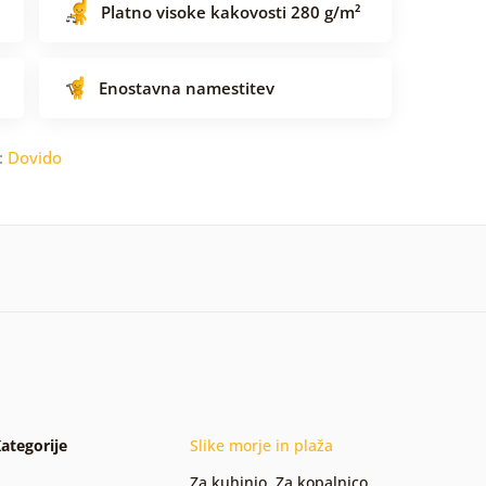
Platno visoke kakovosti 280 g/m²
Enostavna namestitev
:
Dovido
ategorije
Slike morje in plaža
Za kuhinjo
,
Za kopalnico
,