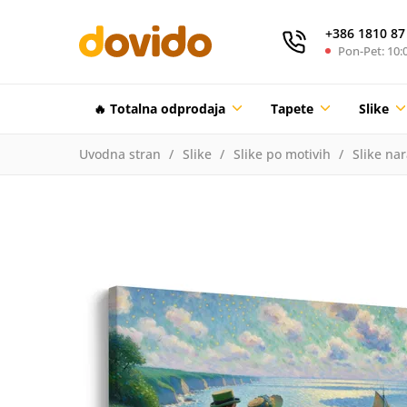
+386 1810 87
Pon-Pet: 10:0
🔥 Totalna odprodaja
Tapete
Slike
Uvodna stran
Slike
Slike po motivih
Slike na