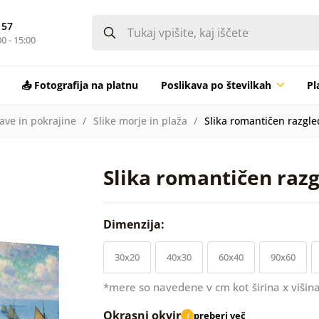
 57
0 - 15:00
📤 Fotografija na platnu
Poslikava po številkah
Pl
rave in pokrajine
Slike morje in plaža
Slika romantičen razgle
Slika romantičen raz
Dimenzija:
30x20
40x30
60x40
90x60
*mere so navedene v cm kot širina x višina
Okrasni okvir
preberi več
i