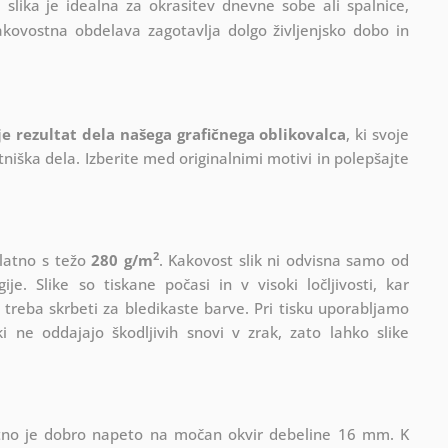
 slika je idealna za okrasitev dnevne sobe ali spalnice,
akovostna obdelava zagotavlja dolgo življenjsko dobo in
 je rezultat dela našega grafičnega oblikovalca
, ki
svoje
iška dela. Izberite med originalnimi motivi in polepšajte
2
platno s težo
280 g/m
. Kakovost slik ni odvisna samo od
e. Slike so tiskane počasi in v visoki ločljivosti, kar
 treba skrbeti za bledikaste barve. Pri tisku uporabljamo
i ne oddajajo škodljivih snovi v zrak, zato lahko slike
Platno je dobro napeto na močan okvir debeline 16 mm. K