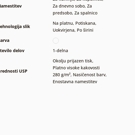
amestitev
Za dnevno sobo
,
Za
predsobo
,
Za spalnico
Na platnu
,
Potiskana
,
ehnologija slik
Uokvirjena
,
Po širini
arva
tevilo delov
1-delna
Okolju prijazen tisk
,
Platno visoke kakovosti
rednosti USP
280 g/m²
,
Nasičenost barv
,
Enostavna namestitev