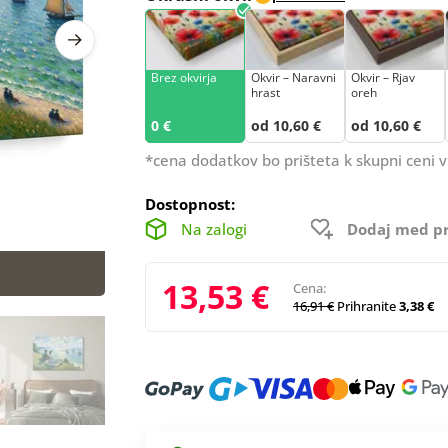
Brez okvirja
Okvir – Naravni
Okvir – Rjav
hrast
oreh
0 €
od 10,60 €
od 10,60 €
*cena dodatkov bo prišteta k skupni ceni v
Dostopnost:
Na zalogi
Dodaj med pr
13,53 €
Cena:
16,91 €
Prihranite
3,38 €