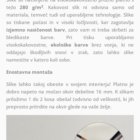
2
težo
280 g/m
. Kakovost slik ni odvisna samo od
materiala, temveč tudi od uporabljene tehnologije. Slike
so tiskane počasi in v visoki ločljivosti, kar zagotavlja
izjemno nasičenost barv
, zato vam ni treba skrbeti za
bledikaste barve. Pri tisku uporabljamo
visokokakovostne,
ekološke barve
brez vonja, ki ne
oddajajo škodljivih snovi v zrak, zato lahko slike
namestite v katero koli sobo.
Enostavna montaža
Slike lahko takoj obesite v svojem interierju! Platno je
dobro napeto na močan okvir debeline 16 mm. K slikam
priložimo 1 do 2 kosa obešal (odvisno od velikosti), ki jih
preprosto pritrdite na okvir glede na vaše želje.