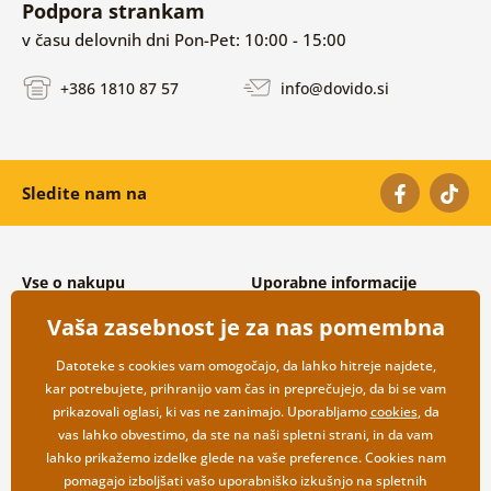
Podpora strankam
v času delovnih dni Pon-Pet: 10:00 - 15:00
+386 1810 87 57
info@dovido.si
Sledite nam na
Vse o nakupu
Uporabne informacije
Splošni in reklamacijski pogoji
O nas
Vaša zasebnost je za nas pomembna
Varovanje osebnih podatkov
Pogosto zastavljena vprašanja
Možnosti dostave in plačila
Kontakti
Datoteke s cookies vam omogočajo, da lahko hitreje najdete,
Vračilo blaga
Veleprodaja
kar potrebujete, prihranijo vam čas in preprečujejo, da bi se vam
prikazovali oglasi, ki vas ne zanimajo. Uporabljamo
cookies
, da
vas lahko obvestimo, da ste na naši spletni strani, in da vam
lahko prikažemo izdelke glede na vaše preference. Cookies nam
pomagajo izboljšati vašo uporabniško izkušnjo na spletnih