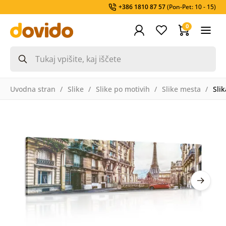
+386 1810 87 57
(Pon-Pet: 10 - 15)
0
Uvodna stran
Slike
Slike po motivih
Slike mesta
Slik