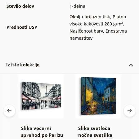
Število delov
1-delna
Okolju prijazen tisk
,
Platno
visoke kakovosti 280 g/m²
,
Prednosti USP
Nasičenost barv
,
Enostavna
namestitev
Iz iste kolekcije
Slika večerni
Slika svetleča
S
sprehod po Parizu
nočna svetilka
s