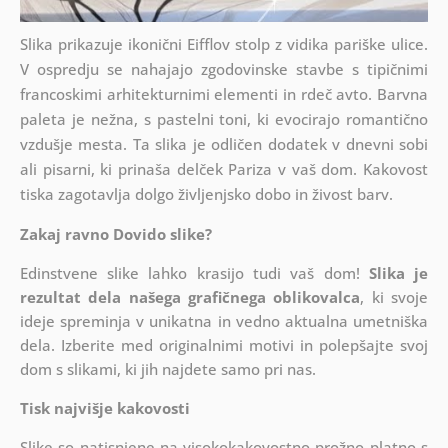
Slika prikazuje ikonični Eifflov stolp z vidika pariške ulice.
V ospredju se nahajajo zgodovinske stavbe s tipičnimi
francoskimi arhitekturnimi elementi in rdeč avto. Barvna
paleta je nežna, s pastelni toni, ki evocirajo romantično
vzdušje mesta. Ta slika je odličen dodatek v dnevni sobi
ali pisarni, ki prinaša delček Pariza v vaš dom. Kakovost
tiska zagotavlja dolgo življenjsko dobo in živost barv.
Zakaj ravno Dovido slike?
Edinstvene slike lahko krasijo tudi vaš dom!
Slika je
rezultat dela našega grafičnega oblikovalca
, ki
svoje
ideje spreminja v unikatna in vedno aktualna umetniška
dela. Izberite med originalnimi motivi in polepšajte svoj
dom s slikami, ki jih najdete samo pri nas.
Tisk najvišje kakovosti
Slike so natisnjene na visokokakovostno prožno platno s