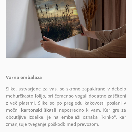
Varna embalaža
Slike, ustvarjene za vas, so skrbno zapakirane v debelo
mehurčkasto folijo, pri čemer so vogali dodatno zaščiteni
z več plastmi.
Slike so po pregledu kakovosti poslani v
močni
kartonski škatli
neposredno k vam. Ker gre za
občutljive izdelke, je na embalaži oznaka "krhko", kar
zmanjšuje tveganje poškodb med prevozom.