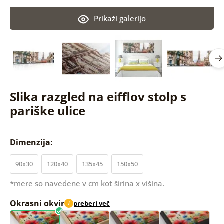
Prikaži galerijo
Slika razgled na eifflov stolp s
pariške ulice
Dimenzija:
90x30
120x40
135x45
150x50
*mere so navedene v cm kot širina x višina.
Okrasni okvir
preberi več
i