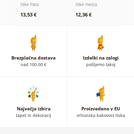
z
Slike Pariz
Slike mesta
S
13,53 €
12,36 €
1
Brezplačna dostava
Izdelki na zalogi
nad 100.00 €
pošljemo takoj
Največja izbira
Proizvedeno v EU
tapet in dekoracij
vrhunska kakovost tiska