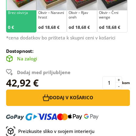
Brez okvirja
Okvir – Naravni
Okvir – Rjav
Okvir – Črni
hrast
oreh
wenge
0 €
od 18,68 €
od 18,68 €
od 18,68 €
*cena dodatkov bo prišteta k skupni ceni v košarici
Dostopnost:
Na zalogi
Dodaj med priljubljene
42,92 €
+
kom
-
DODAJ V KOŠARICO
Preizkusite sliko v svojem interierju