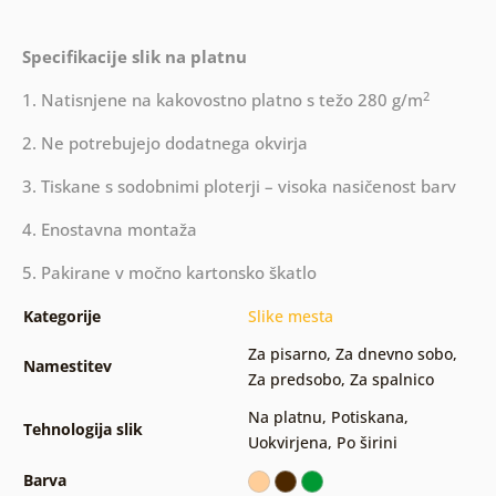
Specifikacije slik na platnu
2
1. Natisnjene na kakovostno platno s težo 280 g/m
2. Ne potrebujejo dodatnega okvirja
3. Tiskane s sodobnimi ploterji – visoka nasičenost barv
4. Enostavna montaža
5. Pakirane v močno kartonsko škatlo
Kategorije
Slike mesta
Za pisarno
,
Za dnevno sobo
,
Namestitev
Za predsobo
,
Za spalnico
Na platnu
,
Potiskana
,
Tehnologija slik
Uokvirjena
,
Po širini
Barva