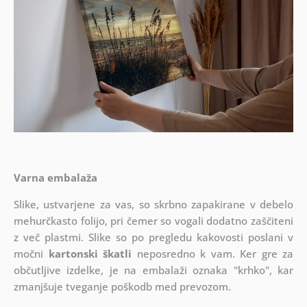
Varna embalaža
Slike, ustvarjene za vas, so skrbno zapakirane v debelo
mehurčkasto folijo, pri čemer so vogali dodatno zaščiteni
z več plastmi.
Slike so po pregledu kakovosti poslani v
močni
kartonski škatli
neposredno k vam. Ker gre za
občutljive izdelke, je na embalaži oznaka "krhko", kar
zmanjšuje tveganje poškodb med prevozom.