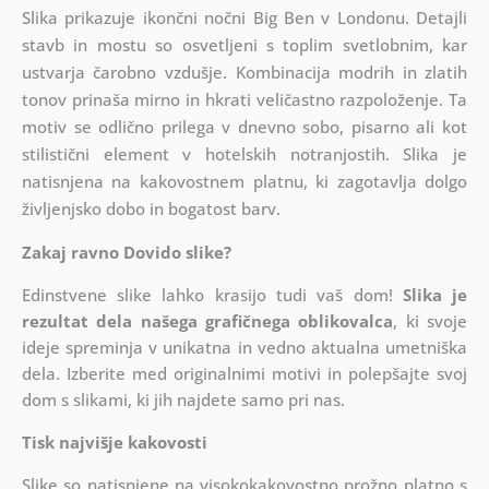
Slika prikazuje ikončni nočni Big Ben v Londonu. Detajli
stavb in mostu so osvetljeni s toplim svetlobnim, kar
ustvarja čarobno vzdušje. Kombinacija modrih in zlatih
tonov prinaša mirno in hkrati veličastno razpoloženje. Ta
motiv se odlično prilega v dnevno sobo, pisarno ali kot
stilistični element v hotelskih notranjostih. Slika je
natisnjena na kakovostnem platnu, ki zagotavlja dolgo
življenjsko dobo in bogatost barv.
Zakaj ravno Dovido slike?
Edinstvene slike lahko krasijo tudi vaš dom!
Slika je
rezultat dela našega grafičnega oblikovalca
, ki
svoje
ideje spreminja v unikatna in vedno aktualna umetniška
dela. Izberite med originalnimi motivi in polepšajte svoj
dom s slikami, ki jih najdete samo pri nas.
Tisk najvišje kakovosti
Slike so natisnjene na visokokakovostno prožno platno s