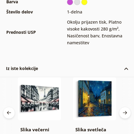
Barva
Število delov
1-delna
Okolju prijazen tisk
,
Platno
visoke kakovosti 280 g/m²
,
Prednosti USP
Nasičenost barv
,
Enostavna
namestitev
Iz iste kolekcije
Slika večerni
Slika svetleča
S