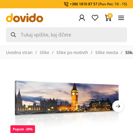
+386 1810 87 57
(Pon-Pet: 10 - 15)
0
Uvodna stran
Slike
Slike po motivih
Slike mesta
Sli
Popust -20%