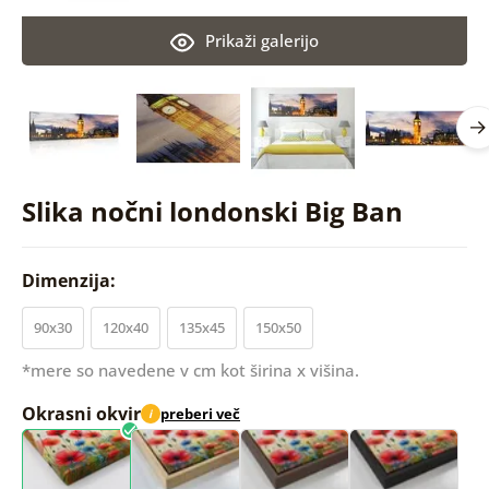
Prikaži galerijo
Slika nočni londonski Big Ban
Dimenzija:
90x30
120x40
135x45
150x50
*mere so navedene v cm kot širina x višina.
Okrasni okvir
preberi več
i