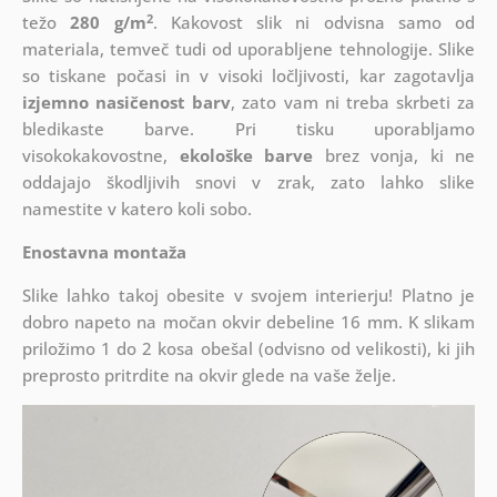
2
težo
280 g/m
. Kakovost slik ni odvisna samo od
materiala, temveč tudi od uporabljene tehnologije. Slike
so tiskane počasi in v visoki ločljivosti, kar zagotavlja
izjemno nasičenost barv
, zato vam ni treba skrbeti za
bledikaste barve. Pri tisku uporabljamo
visokokakovostne,
ekološke barve
brez vonja, ki ne
oddajajo škodljivih snovi v zrak, zato lahko slike
namestite v katero koli sobo.
Enostavna montaža
Slike lahko takoj obesite v svojem interierju! Platno je
dobro napeto na močan okvir debeline 16 mm. K slikam
priložimo 1 do 2 kosa obešal (odvisno od velikosti), ki jih
preprosto pritrdite na okvir glede na vaše želje.