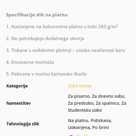
Specifikacije slik na platnu
2
1. Natisnjene na kakovostno platno s težo 280 g/m
2. Ne potrebujejo dodatnega okvirja
3. Tiskane s sodobnimi ploterji – visoka nasičenost barv
4. Enostavna montaža
5. Pakirane v močno kartonsko škatlo
Kategorije
Slike mesta
Za pisarno
,
Za dnevno sobo
,
Namestitev
Za predsobo
,
Za spalnico
,
Za
študentsko sobo
Na platnu
,
Potiskana
,
Tehnologija slik
Uokvirjena
,
Po širini