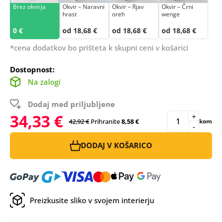
Brez okvirja
Okvir – Naravni
Okvir – Rjav
Okvir – Črni
hrast
oreh
wenge
0 €
od 18,68 €
od 18,68 €
od 18,68 €
*cena dodatkov bo prišteta k skupni ceni v košarici
Dostopnost:
Na zalogi
Dodaj med priljubljene
34,33 €
+
42,92 €
Prihranite
8,58 €
kom
-
DODAJ V KOŠARICO
Preizkusite sliko v svojem interierju