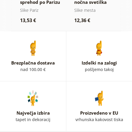
sprehod po Parizu
nočna svetilka
s
z
Slike Pariz
Slike mesta
S
13,53 €
12,36 €
1
Brezplačna dostava
Izdelki na zalogi
nad 100.00 €
pošljemo takoj
Največja izbira
Proizvedeno v EU
tapet in dekoracij
vrhunska kakovost tiska