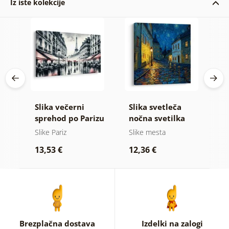
Iz iste kolekcije
Slika večerni
Slika svetleča
S
sprehod po Parizu
nočna svetilka
s
z
Slike Pariz
Slike mesta
S
13,53 €
12,36 €
1
Brezplačna dostava
Izdelki na zalogi