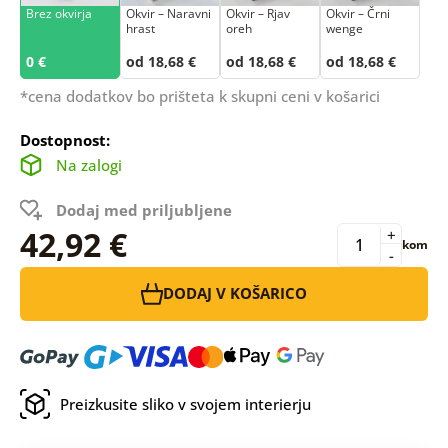
Brez okvirja
Okvir – Naravni
Okvir – Rjav
Okvir – Črni
hrast
oreh
wenge
0 €
od 18,68 €
od 18,68 €
od 18,68 €
*cena dodatkov bo prišteta k skupni ceni v košarici
Dostopnost:
Na zalogi
Dodaj med priljubljene
42,92 €
+
kom
-
DODAJ V KOŠARICO
Preizkusite sliko v svojem interierju