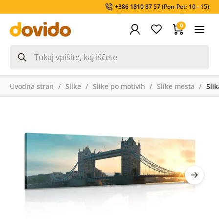
+386 1810 87 57
(Pon-Pet: 10 - 15)
0
Uvodna stran
Slike
Slike po motivih
Slike mesta
Sli