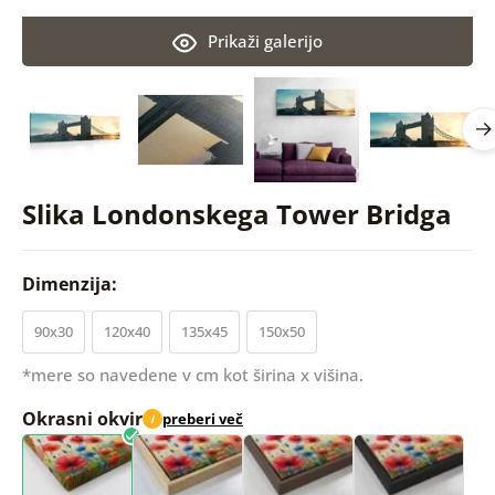
Prikaži galerijo
Slika Londonskega Tower Bridga
Dimenzija:
90x30
120x40
135x45
150x50
*mere so navedene v cm kot širina x višina.
Okrasni okvir
preberi več
i