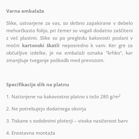
Varna embalaža
Slike, ustvarjene za vas, so skrbno zapakirane v debelo
mehurčkasto folijo, pri čemer so vogali dodatno zaščiteni
z več plastmi.
Slike so po pregledu kakovosti poslani v
močni
kartonski škatli
neposredno k vam. Ker gre za
občutljive izdelke, je na embalaži oznaka "krhko", kar
zmanjšuje tveganje poškodb med prevozom.
Specifikacije slik na platnu
2
1. Natisnjene na kakovostno platno s težo 280 g/m
2. Ne potrebujejo dodatnega okvirja
3. Tiskane s sodobnimi ploterji – visoka nasičenost barv
4. Enostavna montaža