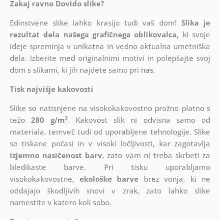
Zakaj ravno Dovido slike?
Edinstvene slike lahko krasijo tudi vaš dom!
Slika je
rezultat dela našega grafičnega oblikovalca
, ki
svoje
ideje spreminja v unikatna in vedno aktualna umetniška
dela. Izberite med originalnimi motivi in polepšajte svoj
dom s slikami, ki jih najdete samo pri nas.
Tisk najvišje kakovosti
Slike so natisnjene na visokokakovostno prožno platno s
2
težo
280 g/m
. Kakovost slik ni odvisna samo od
materiala, temveč tudi od uporabljene tehnologije. Slike
so tiskane počasi in v visoki ločljivosti, kar zagotavlja
izjemno nasičenost barv
, zato vam ni treba skrbeti za
bledikaste barve. Pri tisku uporabljamo
visokokakovostne,
ekološke barve
brez vonja, ki ne
oddajajo škodljivih snovi v zrak, zato lahko slike
namestite v katero koli sobo.