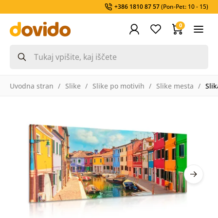
+386 1810 87 57
(Pon-Pet: 10 - 15)
0
Uvodna stran
Slike
Slike po motivih
Slike mesta
Sli