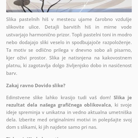
Slika pastelnih hiš v mestecu ujame čarobno vzdušje
slikovite ulice. Detajli barvitih hiš in mirne vode
ustvarjajo harmonično prizor. Topli pastelni toni in modro
nebo dodajajo sliki veselo in spodbujajoče razpoloženje.
Ta motiv se odlično prilega v dnevno sobo ali pisarno,
kjer oživi prostor. Slika je natisnjena na kakovostnem
platnu, ki zagotavlja dolgo življenjsko dobo in nasičenost
barv.
Zakaj ravno Dovido slike?
Edinstvene slike lahko krasijo tudi vaš dom!
Slika je
rezultat dela našega grafičnega oblikovalca
, ki
svoje
ideje spreminja v unikatna in vedno aktualna umetniška
dela. Izberite med originalnimi motivi in polepšajte svoj
dom s slikami, ki jih najdete samo pri nas.