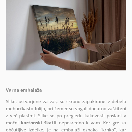
Varna embalaža
Slike, ustvarjene za vas, so skrbno zapakirane v debelo
mehurčkasto folijo, pri čemer so vogali dodatno zaščiteni
z več plastmi.
Slike so po pregledu kakovosti poslani v
močni
kartonski škatli
neposredno k vam. Ker gre za
občutljive izdelke, je na embalaži oznaka "krhko", kar