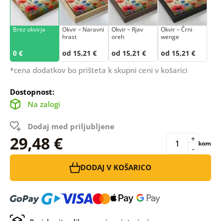
Brez okvirja
Okvir – Naravni
Okvir – Rjav
Okvir – Črni
hrast
oreh
wenge
0 €
od 15,21 €
od 15,21 €
od 15,21 €
*cena dodatkov bo prišteta k skupni ceni v košarici
Dostopnost:
Na zalogi
Dodaj med priljubljene
29,48 €
+
kom
-
DODAJ V KOŠARICO