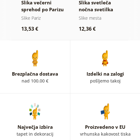
Slika večerni
Slika svetleča
S
sprehod po Parizu
nočna svetilka
s
z
Slike Pariz
Slike mesta
S
13,53 €
12,36 €
1
Brezplačna dostava
Izdelki na zalogi
nad 100.00 €
pošljemo takoj
Največja izbira
Proizvedeno v EU
tapet in dekoracij
vrhunska kakovost tiska