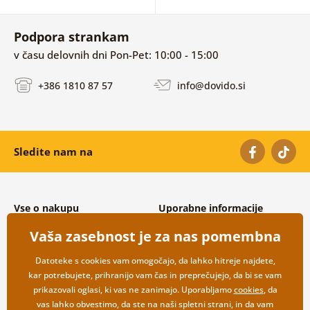
Podpora strankam
v času delovnih dni Pon-Pet: 10:00 - 15:00
+386 1810 87 57
info@dovido.si
Sledite nam na
Vse o nakupu
Uporabne informacije
Splošni in reklamacijski pogoji
O nas
Vaša zasebnost je za nas pomembna
Varovanje osebnih podatkov
Pogosto zastavljena vprašanja
Možnosti dostave in plačila
Kontakti
Datoteke s cookies vam omogočajo, da lahko hitreje najdete,
Vračilo blaga
Veleprodaja
kar potrebujete, prihranijo vam čas in preprečujejo, da bi se vam
prikazovali oglasi, ki vas ne zanimajo. Uporabljamo
cookies
, da
vas lahko obvestimo, da ste na naši spletni strani, in da vam