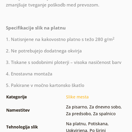
zmanjšuje tveganje poškodb med prevozom.
Specifikacije slik na platnu
2
1. Natisnjene na kakovostno platno s težo 280 g/m
2. Ne potrebujejo dodatnega okvirja
3. Tiskane s sodobnimi ploterji – visoka nasičenost barv
4. Enostavna montaža
5. Pakirane v močno kartonsko škatlo
Kategorije
Slike mesta
Za pisarno
,
Za dnevno sobo
,
Namestitev
Za predsobo
,
Za spalnico
Na platnu
,
Potiskana
,
Tehnologija slik
Uokvirjena
,
Po širini