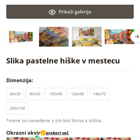
Prikaži galerijo
Slika pastelne hiške v mestecu
Dimenzija:
60x30
80x40
100x50
120x60
140x70
200x100
*mere so navedene v cm kot širina x višina.
Okrasni okvir
preberi več
i