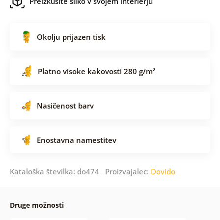
Preizkusite sliko v svojem interierju
Okolju prijazen tisk
Platno visoke kakovosti 280 g/m²
Nasičenost barv
Enostavna namestitev
Kataloška številka: do474 Proizvajalec:
Dovido
Druge možnosti