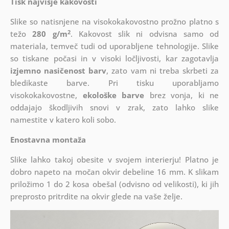
Tisk najvišje kakovosti
Slike so natisnjene na visokokakovostno prožno platno s
2
težo
280 g/m
. Kakovost slik ni odvisna samo od
materiala, temveč tudi od uporabljene tehnologije. Slike
so tiskane počasi in v visoki ločljivosti, kar zagotavlja
izjemno nasičenost barv
, zato vam ni treba skrbeti za
bledikaste barve. Pri tisku uporabljamo
visokokakovostne,
ekološke barve
brez vonja, ki ne
oddajajo škodljivih snovi v zrak, zato lahko slike
namestite v katero koli sobo.
Enostavna montaža
Slike lahko takoj obesite v svojem interierju! Platno je
dobro napeto na močan okvir debeline 16 mm. K slikam
priložimo 1 do 2 kosa obešal (odvisno od velikosti), ki jih
preprosto pritrdite na okvir glede na vaše želje.