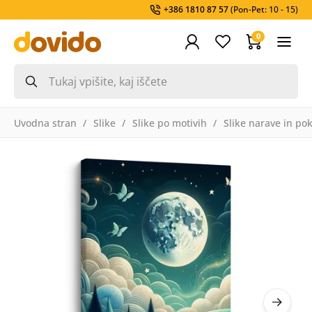
+386 1810 87 57
(Pon-Pet: 10 - 15)
0
Uvodna stran
Slike
Slike po motivih
Slike narave in pok