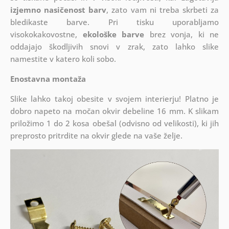
izjemno nasičenost barv
, zato vam ni treba skrbeti za
bledikaste barve. Pri tisku uporabljamo
visokokakovostne,
ekološke barve
brez vonja, ki ne
oddajajo škodljivih snovi v zrak, zato lahko slike
namestite v katero koli sobo.
Enostavna montaža
Slike lahko takoj obesite v svojem interierju! Platno je
dobro napeto na močan okvir debeline 16 mm. K slikam
priložimo 1 do 2 kosa obešal (odvisno od velikosti), ki jih
preprosto pritrdite na okvir glede na vaše želje.