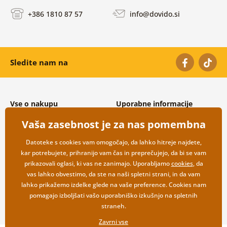
+386 1810 87 57
info@dovido.si
Sledite nam na
Vse o nakupu
Uporabne informacije
Splošni in reklamacijski pogoji
O nas
Vaša zasebnost je za nas pomembna
Varovanje osebnih podatkov
Pogosto zastavljena vprašanja
Možnosti dostave in plačila
Kontakti
Datoteke s cookies vam omogočajo, da lahko hitreje najdete,
Vračilo blaga
Veleprodaja
kar potrebujete, prihranijo vam čas in preprečujejo, da bi se vam
prikazovali oglasi, ki vas ne zanimajo. Uporabljamo
cookies
, da
vas lahko obvestimo, da ste na naši spletni strani, in da vam
lahko prikažemo izdelke glede na vaše preference. Cookies nam
pomagajo izboljšati vašo uporabniško izkušnjo na spletnih
straneh.
Zavrni vse