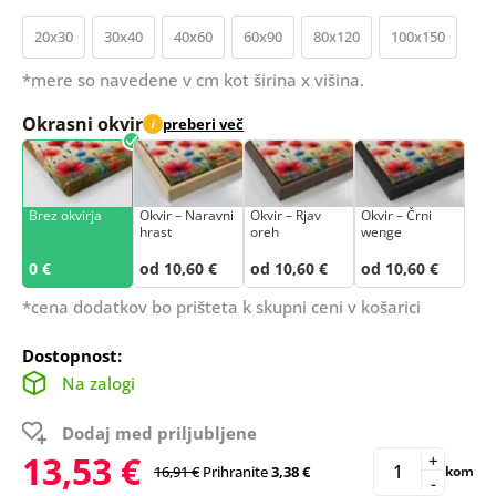
20x30
30x40
40x60
60x90
80x120
100x150
*mere so navedene v cm kot širina x višina.
Okrasni okvir
preberi več
i
Brez okvirja
Okvir – Naravni
Okvir – Rjav
Okvir – Črni
hrast
oreh
wenge
0 €
od 10,60 €
od 10,60 €
od 10,60 €
*cena dodatkov bo prišteta k skupni ceni v košarici
Dostopnost:
Na zalogi
Dodaj med priljubljene
13,53 €
+
16,91 €
Prihranite
3,38 €
kom
-