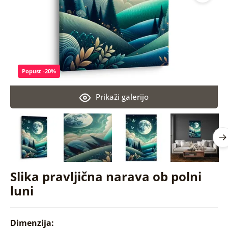
Popust -20%
Prikaži galerijo
Slika pravljična narava ob polni
luni
Dimenzija: