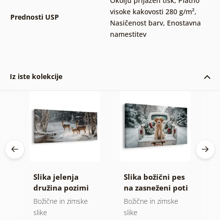
Okolju prijazen tisk
,
Platno
visoke kakovosti 280 g/m²
,
Prednosti USP
Nasičenost barv
,
Enostavna
namestitev
Iz iste kolekcije
ki
Slika jelenja
Slika božični pes
S
družina pozimi
na zasneženi poti
d
Božične in zimske
Božične in zimske
S
slike
slike
1