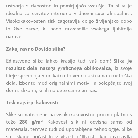
ustvarja skrivnostno in pomirjujočo vzdušje. Ta slika je
idealna za oživitev interierja v dnevni sobi ali spalnici.
Visokokakovosten tisk zagotavlja dolgo življenjsko dobo
in žive barve, ki bodo razveselile vsakega ljubitelja
narave.
Zakaj ravno Dovido slike?
Edinstvene slike lahko krasijo tudi vaš dom!
Slika je
rezultat dela našega grafičnega oblikovalca
, ki
svoje
ideje spreminja v unikatna in vedno aktualna umetniška
dela. Izberite med originalnimi motivi in polepšajte svoj
dom s slikami, ki jih najdete samo pri nas.
Tisk najvišje kakovosti
Slike so natisnjene na visokokakovostno prožno platno s
2
težo
280 g/m
. Kakovost slik ni odvisna samo od
materiala, temveč tudi od uporabljene tehnologije. Slike
so tiskane počasi in v visoki ločljivosti, kar zagotavlja