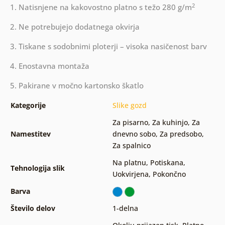
2
1. Natisnjene na kakovostno platno s težo 280 g/m
2. Ne potrebujejo dodatnega okvirja
3. Tiskane s sodobnimi ploterji – visoka nasičenost barv
4. Enostavna montaža
5. Pakirane v močno kartonsko škatlo
Kategorije
Slike gozd
Za pisarno
,
Za kuhinjo
,
Za
Namestitev
dnevno sobo
,
Za predsobo
,
Za spalnico
Na platnu
,
Potiskana
,
Tehnologija slik
Uokvirjena
,
Pokončno
Barva
Število delov
1-delna