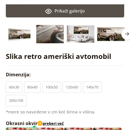
Prikaži galerijo
Slika retro ameriški avtomobil
Dimenzija:
60x30
80x40
100x50
120x60
140x70
200x100
*mere so navedene v cm kot širina x višina.
Okrasni okvir
preberi več
i