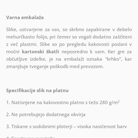
Varna embalaža
Slike, ustvarjene za vas, so skrbno zapakirane v debelo
mehurčkasto folijo, pri čemer so vogali dodatno zaščiteni
z več plastmi.
Slike so po pregledu kakovosti poslani v
močni
kartonski škatli
neposredno k vam. Ker gre za
občutljive izdelke, je na embalaži oznaka "krhko", kar
zmanjšuje tveganje poškodb med prevozom.
Specifikacije slik na platnu
2
1. Natisnjene na kakovostno platno s težo 280 g/m
2. Ne potrebujejo dodatnega okvirja
3. Tiskane s sodobnimi ploterji – visoka nasičenost barv