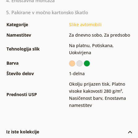
4. Enostavna montaža
5. Pakirane v močno kartonsko škatlo
Kategorije
Slike avtomobili
Namestitev
Za dnevno sobo
,
Za predsobo
Na platnu
,
Potiskana
,
Tehnologija slik
Uokvirjena
Barva
Število delov
1-delna
Okolju prijazen tisk
,
Platno
visoke kakovosti 280 g/m²
,
Prednosti USP
Nasičenost barv
,
Enostavna
namestitev
Iz iste kolekcije