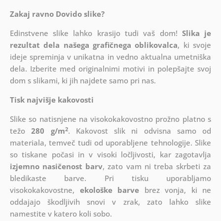
Zakaj ravno Dovido slike?
Edinstvene slike lahko krasijo tudi vaš dom!
Slika je
rezultat dela našega grafičnega oblikovalca
, ki
svoje
ideje spreminja v unikatna in vedno aktualna umetniška
dela. Izberite med originalnimi motivi in polepšajte svoj
dom s slikami, ki jih najdete samo pri nas.
Tisk najvišje kakovosti
Slike so natisnjene na visokokakovostno prožno platno s
2
težo
280 g/m
. Kakovost slik ni odvisna samo od
materiala, temveč tudi od uporabljene tehnologije. Slike
so tiskane počasi in v visoki ločljivosti, kar zagotavlja
izjemno nasičenost barv
, zato vam ni treba skrbeti za
bledikaste barve. Pri tisku uporabljamo
visokokakovostne,
ekološke barve
brez vonja, ki ne
oddajajo škodljivih snovi v zrak, zato lahko slike
namestite v katero koli sobo.