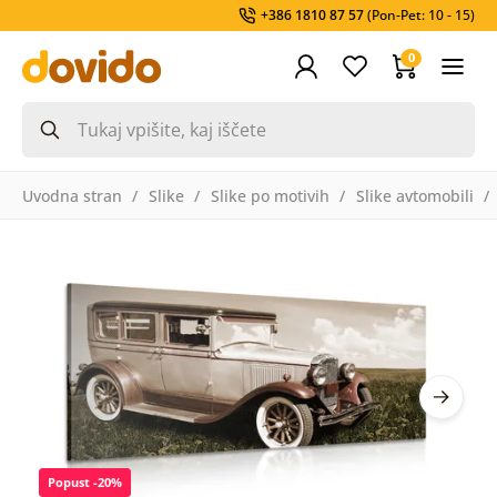
+386 1810 87 57
(Pon-Pet: 10 - 15)
0
Uvodna stran
Slike
Slike po motivih
Slike avtomobili
Popust -20%