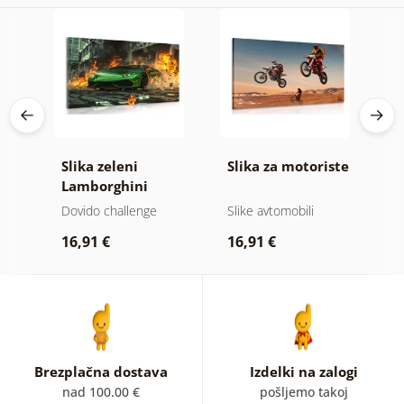
Slika zeleni
Slika za motoriste
S
Lamborghini
v
Huracán
z
Dovido challenge
Slike avtomobili
B
sl
16,91 €
16,91 €
1
Brezplačna dostava
Izdelki na zalogi
nad 100.00 €
pošljemo takoj