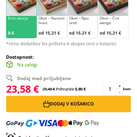
Brez okvirja
Okvir – Naravni
Okvir – Rjav
Okvir – Črni
hrast
oreh
wenge
0 €
od 15,21 €
od 15,21 €
od 15,21 €
*cena dodatkov bo prišteta k skupni ceni v košarici
Dostopnost:
Na zalogi
Dodaj med priljubljene
23,58 €
+
29,48 €
Prihranite
5,90 €
kom
-
DODAJ V KOŠARICO