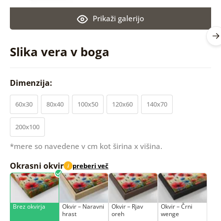
Prikaži galerijo
Slika vera v boga
Dimenzija:
60x30
80x40
100x50
120x60
140x70
200x100
*mere so navedene v cm kot širina x višina.
Okrasni okvir
preberi več
i
Brez okvirja
Okvir – Naravni
Okvir – Rjav
Okvir – Črni
hrast
oreh
wenge