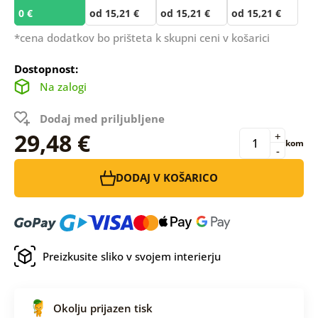
0 €
od 15,21 €
od 15,21 €
od 15,21 €
*cena dodatkov bo prišteta k skupni ceni v košarici
Dostopnost:
Na zalogi
Dodaj med priljubljene
29,48 €
+
kom
-
DODAJ V KOŠARICO
Preizkusite sliko v svojem interierju
Okolju prijazen tisk