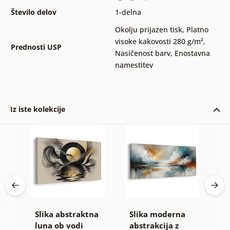
Število delov
1-delna
Okolju prijazen tisk
,
Platno
visoke kakovosti 280 g/m²
,
Prednosti USP
Nasičenost barv
,
Enostavna
namestitev
Iz iste kolekcije
Slika abstraktna
Slika moderna
S
e
luna ob vodi
abstrakcija z
h