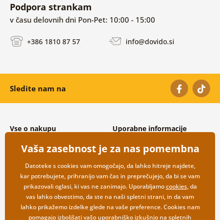
Podpora strankam
v času delovnih dni Pon-Pet: 10:00 - 15:00
+386 1810 87 57
info@dovido.si
Sledite nam na
Vse o nakupu
Uporabne informacije
Splošni in reklamacijski pogoji
O nas
Vaša zasebnost je za nas pomembna
Varovanje osebnih podatkov
Pogosto zastavljena vprašanja
Možnosti dostave in plačila
Kontakti
Datoteke s cookies vam omogočajo, da lahko hitreje najdete,
Vračilo blaga
Veleprodaja
kar potrebujete, prihranijo vam čas in preprečujejo, da bi se vam
prikazovali oglasi, ki vas ne zanimajo. Uporabljamo
cookies
, da
vas lahko obvestimo, da ste na naši spletni strani, in da vam
lahko prikažemo izdelke glede na vaše preference. Cookies nam
pomagajo izboljšati vašo uporabniško izkušnjo na spletnih