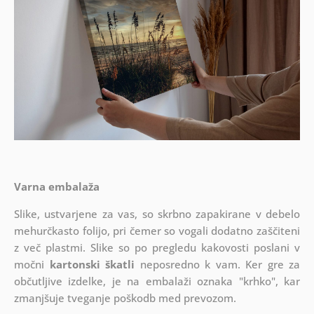
Varna embalaža
Slike, ustvarjene za vas, so skrbno zapakirane v debelo
mehurčkasto folijo, pri čemer so vogali dodatno zaščiteni
z več plastmi.
Slike so po pregledu kakovosti poslani v
močni
kartonski škatli
neposredno k vam. Ker gre za
občutljive izdelke, je na embalaži oznaka "krhko", kar
zmanjšuje tveganje poškodb med prevozom.