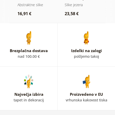
naravo
blik
Abstraktne slike
Slike jezera
A
16,91 €
23,58 €
1
Brezplačna dostava
Izdelki na zalogi
nad 100.00 €
pošljemo takoj
Največja izbira
Proizvedeno v EU
tapet in dekoracij
vrhunska kakovost tiska