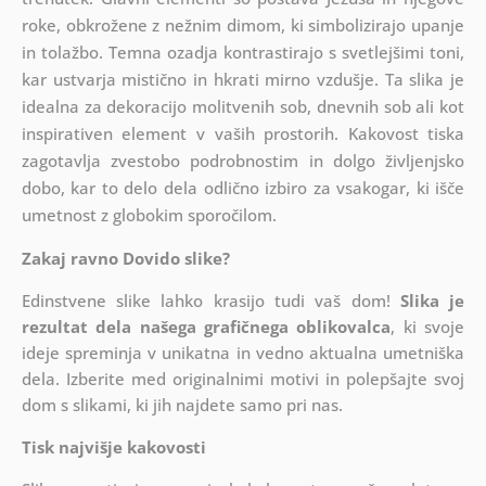
roke, obkrožene z nežnim dimom, ki simbolizirajo upanje
in tolažbo. Temna ozadja kontrastirajo s svetlejšimi toni,
kar ustvarja mistično in hkrati mirno vzdušje. Ta slika je
idealna za dekoracijo molitvenih sob, dnevnih sob ali kot
inspirativen element v vaših prostorih. Kakovost tiska
zagotavlja zvestobo podrobnostim in dolgo življenjsko
dobo, kar to delo dela odlično izbiro za vsakogar, ki išče
umetnost z globokim sporočilom.
Zakaj ravno Dovido slike?
Edinstvene slike lahko krasijo tudi vaš dom!
Slika je
rezultat dela našega grafičnega oblikovalca
, ki
svoje
ideje spreminja v unikatna in vedno aktualna umetniška
dela. Izberite med originalnimi motivi in polepšajte svoj
dom s slikami, ki jih najdete samo pri nas.
Tisk najvišje kakovosti