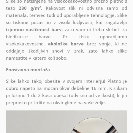
Slike so natisnjene na visokokakovostno prožno platno s
2
težo
280 g/m
. Kakovost slik ni odvisna samo od
materiala, temveč tudi od uporabljene tehnologije. Slike
so tiskane počasi in v visoki ločljivosti, kar zagotavlja
izjemno nasičenost barv
, zato vam ni treba skrbeti za
bledikaste barve. Pri tisku uporabljamo
visokokakovostne,
ekološke barve
brez vonja, ki ne
oddajajo škodljivih snovi v zrak, zato lahko slike
namestite v katero koli sobo.
Enostavna montaža
Slike lahko takoj obesite v svojem interierju! Platno je
dobro napeto na močan okvir debeline 16 mm. K slikam
priložimo 1 do 2 kosa obešal (odvisno od velikosti), ki jih
preprosto pritrdite na okvir glede na vaše želje.