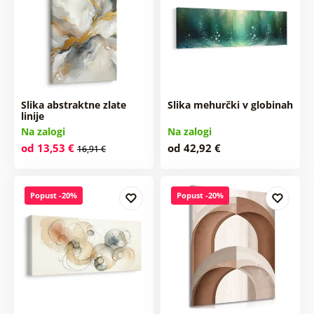
Slika abstraktne zlate
Slika mehurčki v globinah
linije
Na zalogi
Na zalogi
od 13,53 €
od 42,92 €
16,91 €
Popust -20%
Popust -20%