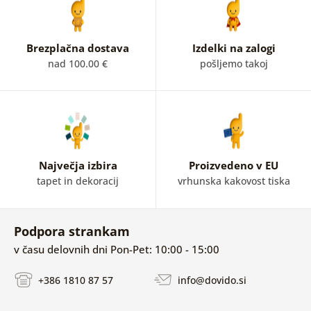
novodobni hit!
Vi pa jih lahko v svoj dom namestite kar
takoj, zato pa vam ni treba biti umetnik.
Brezplačna dostava
Izdelki na zalogi
nad 100.00 €
pošljemo takoj
Največja izbira
Proizvedeno v EU
tapet in dekoracij
vrhunska kakovost tiska
Podpora strankam
v času delovnih dni Pon-Pet: 10:00 - 15:00
+386 1810 87 57
info@dovido.si