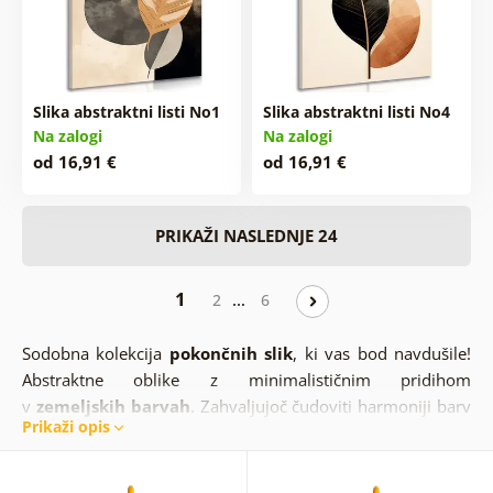
Slika abstraktni listi No1
Slika abstraktni listi No4
Na zalogi
Na zalogi
od 16,91 €
od 16,91 €
PRIKAŽI NASLEDNJE 24
1
…
2
6
Sodobna kolekcija
pokončnih slik
, ki vas bod navdušile!
Abstraktne oblike z minimalističnim pridihom
v
zemeljskih barvah
. Zahvaljujoč čudoviti harmoniji barv
Prikaži opis
bodo slike svoje mesto našle v vsakem domu. Abstraktni
umetniki uporabljajo vse vrste oblik – njihovo natančnost
in geometrijsko pravilnost.
Shape Art motivi so