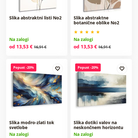
Slika abstraktni listi No2
Slika abstraktne
botanične oblike No2
Na zalogi
Na zalogi
od 13,53 €
od 13,53 €
16,91 €
16,91 €
Popust -20%
Popust -20%
Slika modro-zlati tok
Slika dotiki valov na
svetlobe
neskončnem horizontu
Na zalogi
Na zalogi