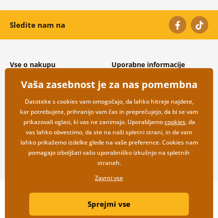
Sledite nam na
Vse o nakupu
Uporabne informacije
Splošni in reklamacijski pogoji
O nas
Vaša zasebnost je za nas pomembna
Varovanje osebnih podatkov
Pogosto zastavljena vprašanja
Možnosti dostave in plačila
Kontakti
Datoteke s cookies vam omogočajo, da lahko hitreje najdete,
Vračilo blaga
Veleprodaja
kar potrebujete, prihranijo vam čas in preprečujejo, da bi se vam
prikazovali oglasi, ki vas ne zanimajo. Uporabljamo
cookies
, da
vas lahko obvestimo, da ste na naši spletni strani, in da vam
lahko prikažemo izdelke glede na vaše preference. Cookies nam
pomagajo izboljšati vašo uporabniško izkušnjo na spletnih
straneh.
Zavrni vse
Copyright ©2019 © Dovido.si.
Sprejmi vse
Webdesign
Litvanyi.sk
| Spletno trgovino je ustvaril