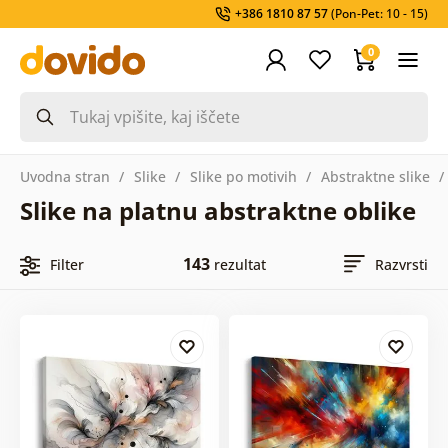
+386 1810 87 57
(Pon-Pet: 10 - 15)
0
Uvodna stran
Slike
Slike po motivih
Abstraktne slike
Slike na platnu abstraktne oblike
143
Filter
rezultat
Razvrsti