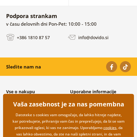
Podpora strankam
v času delovnih dni Pon-Pet: 10:00 - 15:00
+386 1810 87 57
info@dovido.si
Sledite nam na
Vse o nakupu
Uporabne informacije
Splošni in reklamacijski pogoji
O nas
Vaša zasebnost je za nas pomembna
Varovanje osebnih podatkov
Pogosto zastavljena vprašanja
Možnosti dostave in plačila
Kontakti
Datoteke s cookies vam omogočajo, da lahko hitreje najdete,
Vračilo blaga
Veleprodaja
kar potrebujete, prihranijo vam čas in preprečujejo, da bi se vam
prikazovali oglasi, ki vas ne zanimajo. Uporabljamo
cookies
, da
vas lahko obvestimo, da ste na naši spletni strani, in da vam