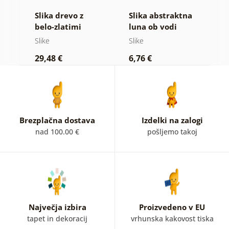
o
Slika drevo z
Slika abstraktna
S
belo-zlatimi
luna ob vodi
b
cvetovi
Slike
Slike
Sl
29,48 €
6,76 €
2
Brezplačna dostava
Izdelki na zalogi
nad 100.00 €
pošljemo takoj
Največja izbira
Proizvedeno v EU
tapet in dekoracij
vrhunska kakovost tiska