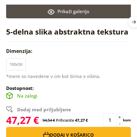
Prikaži galerijo
5-delna slika abstraktna tekstura
Dimenzija:
100x50
*mere so navedene v cm kot širina x višina.
Dostopnost:
Na zalogi
Dodaj med priljubljene
47,27 €
+
94,54 €
Prihranite
47,27 €
kom
-
DODAJ V KOŠARICO