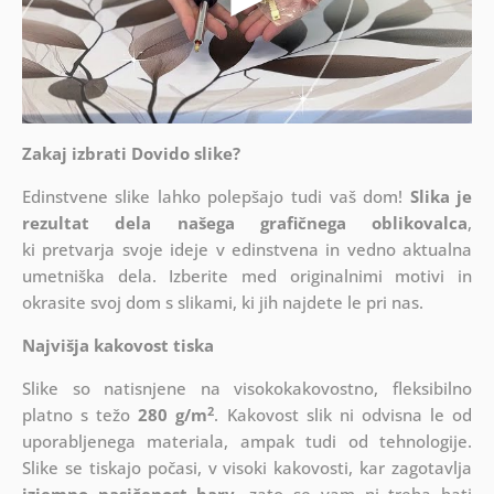
Zakaj izbrati Dovido slike?
Edinstvene slike lahko polepšajo tudi vaš dom!
Slika je
rezultat dela našega grafičnega oblikovalca
,
ki
pretvarja svoje ideje v edinstvena in vedno aktualna
umetniška dela. Izberite med originalnimi motivi in
okrasite svoj dom s slikami, ki jih najdete le pri nas.
Najvišja kakovost tiska
Slike so natisnjene na visokokakovostno, fleksibilno
2
platno s težo
280 g/m
. Kakovost slik ni odvisna le od
uporabljenega materiala, ampak tudi od tehnologije.
Slike se tiskajo počasi, v visoki kakovosti, kar zagotavlja