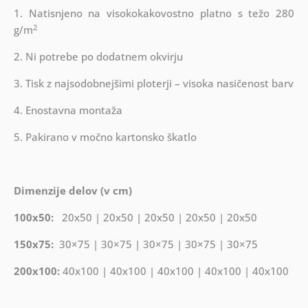
1. Natisnjeno na visokokakovostno platno s težo 280
2
g/m
2. Ni potrebe po dodatnem okvirju
3. Tisk z najsodobnejšimi ploterji – visoka nasičenost barv
4. Enostavna montaža
5. Pakirano v močno kartonsko škatlo
Dimenzije delov (v cm)
100x50:
20x50 | 20x50 | 20x50 | 20x50 | 20x50
150x75:
30×75 | 30×75 | 30×75 | 30×75 | 30×75
200x100:
40x100 | 40x100 | 40x100 | 40x100 | 40x100