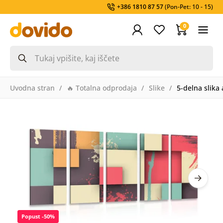
+386 1810 87 57
(Pon-Pet: 10 - 15)
0
Uvodna stran
🔥 Totalna odprodaja
Slike
5-delna slika
Popust -50%