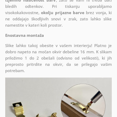
izjemno nasičenost barv
, zato se vam ni treba bati
bledih odtenkov. Pri tiskanju uporabljamo
visokokakovostne,
okolju prijazne barve
brez vonja, ki
ne oddajajo škodljivih snovi v zrak, zato lahko slike
namestite v kateri koli prostor.
Enostavna montaža
Slike lahko takoj obesite v vašem interierju! Platno je
dobro napeto na močan okvir debeline 16 mm. K slikam
priložimo 1 do 2 obešali (odvisno od velikosti), ki jih
preprosto pritrdite na okvir, da se prilegajo vašim
potrebam.