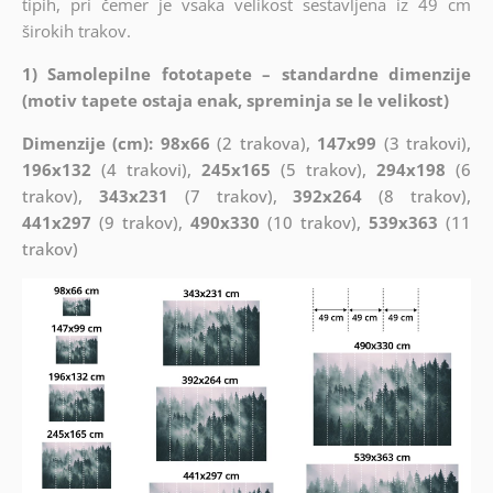
tipih, pri čemer je vsaka velikost sestavljena iz 49 cm
širokih trakov.
1) Samolepilne fototapete – standardne dimenzije
(motiv tapete ostaja enak, spreminja se le velikost)
Dimenzije (cm): 98x66
(2 trakova),
147x99
(3 trakovi),
196x132
(4 trakovi),
245x165
(5 trakov),
294x198
(6
trakov),
343x231
(7 trakov),
392x264
(8 trakov),
441x297
(9 trakov),
490x330
(10 trakov),
539x363
(11
trakov)