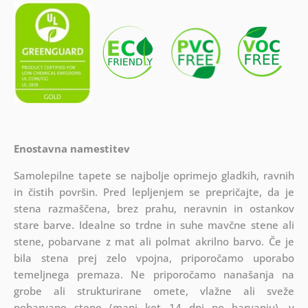
Enostavna namestitev
Samolepilne tapete se najbolje oprimejo gladkih, ravnih
in čistih površin. Pred lepljenjem se prepričajte, da je
stena razmaščena, brez prahu, neravnin in ostankov
stare barve. Idealne so trdne in suhe mavčne stene ali
stene, pobarvane z mat ali polmat akrilno barvo. Če je
bila stena prej zelo vpojna, priporočamo uporabo
temeljnega premaza. Ne priporočamo nanašanja na
grobe ali strukturirane omete, vlažne ali sveže
pobarvane stene (manj kot 14 dni po barvanju), v