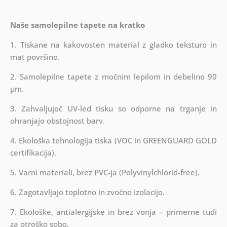
Naše samolepilne tapete na kratko
1. Tiskane na kakovosten material z gladko teksturo in
mat površino.
2. Samolepilne tapete z močnim lepilom in debelino 90
µm.
3. Zahvaljujoč UV-led tisku so odporne na trganje in
ohranjajo obstojnost barv.
4. Ekološka tehnologija tiska (VOC in GREENGUARD GOLD
certifikacija).
5. Varni materiali, brez PVC-ja (Polyvinylchlorid-free).
6. Zagotavljajo toplotno in zvočno izolacijo.
7. Ekološke, antialergijske in brez vonja – primerne tudi
za otroško sobo.