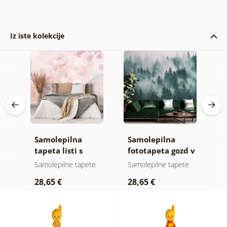
Iz iste kolekcije
Samolepilna
Samolepilna
S
d
tapeta listi s
fototapeta gozd v
t
pastelnim
meglici
z
e
Samolepilne tapete
Samolepilne tapete
S
pridihom
28,65 €
28,65 €
2