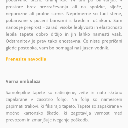
prostore brez prezračevanja ali na spolzke, sijoče,
neporozne ali pralne stene. Neprimerne so tudi stene,
pobarvane s poceni barvami s krednim učinkom. Sam
nanos je preprost – zaradi visoke lepljivosti in elastičnosti
lepila tapete dobro držijo in jih lahko namesti vsak.
Odstranitev je prav tako enostavna. Če niste prepričani
glede postopka, vam bo pomagal naš jasen vodnik.
Prenesite navodila
Varna embalaža
Samolepilne tapete so natisnjene, zvite in nato skrbno
zapakirane v zaščitno folijo. Na foliji so nameščeni
papirnati trakovi, ki fiksirajo tapeto. Tapete so zapakirane v
močno kartonsko škatlo, ki zagotavlja varnost med
prevozom in zmanjšuje tveganje poškodb.