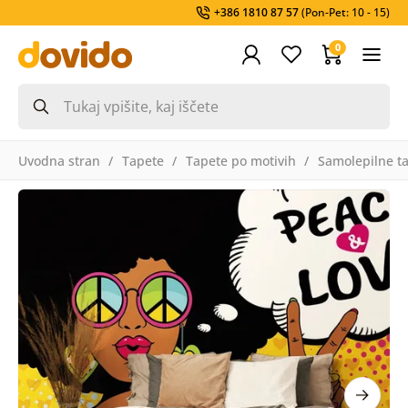
+386 1810 87 57
(Pon-Pet: 10 - 15)
0
Uvodna stran
Tapete
Tapete po motivih
Samolepilne t