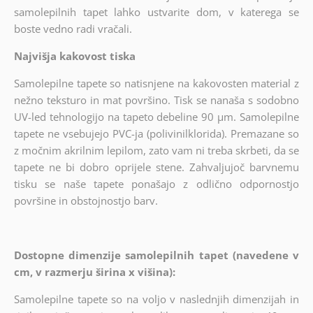
samolepilnih tapet lahko ustvarite dom, v katerega se
boste vedno radi vračali.
Najvišja kakovost tiska
Samolepilne tapete so natisnjene na kakovosten material z
nežno teksturo in mat površino. Tisk se nanaša s sodobno
UV-led tehnologijo na tapeto debeline 90 µm. Samolepilne
tapete ne vsebujejo PVC-ja (polivinilklorida). Premazane so
z močnim akrilnim lepilom, zato vam ni treba skrbeti, da se
tapete ne bi dobro oprijele stene. Zahvaljujoč barvnemu
tisku se naše tapete ponašajo z odlično odpornostjo
površine in obstojnostjo barv.
Dostopne dimenzije samolepilnih tapet (navedene v
cm, v razmerju širina x višina):
Samolepilne tapete so na voljo v naslednjih dimenzijah in