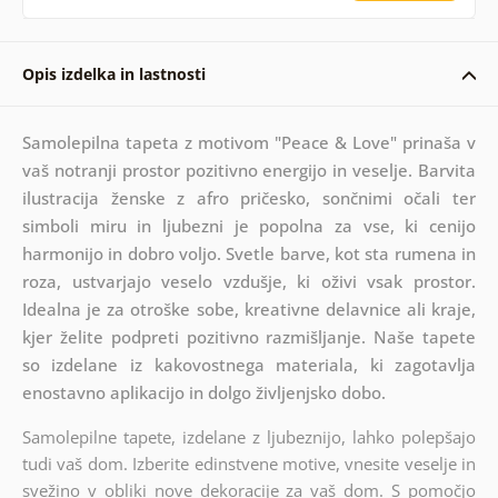
Opis izdelka in lastnosti
Samolepilna tapeta z motivom "Peace & Love" prinaša v
vaš notranji prostor pozitivno energijo in veselje. Barvita
ilustracija ženske z afro pričesko, sončnimi očali ter
simboli miru in ljubezni je popolna za vse, ki cenijo
harmonijo in dobro voljo. Svetle barve, kot sta rumena in
roza, ustvarjajo veselo vzdušje, ki oživi vsak prostor.
Idealna je za otroške sobe, kreativne delavnice ali kraje,
kjer želite podpreti pozitivno razmišljanje. Naše tapete
so izdelane iz kakovostnega materiala, ki zagotavlja
enostavno aplikacijo in dolgo življenjsko dobo.
Samolepilne tapete, izdelane z ljubeznijo, lahko polepšajo
tudi vaš dom. Izberite edinstvene motive, vnesite veselje in
svežino v obliki nove dekoracije za vaš dom. S pomočjo