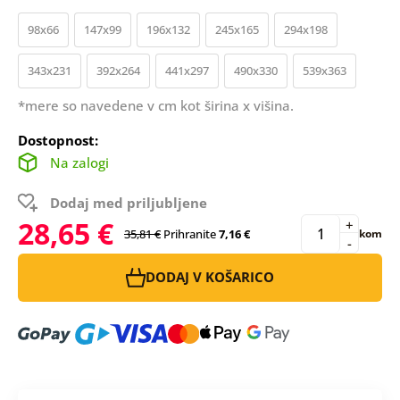
98x66
147x99
196x132
245x165
294x198
343x231
392x264
441x297
490x330
539x363
*mere so navedene v cm kot širina x višina.
Dostopnost:
Na zalogi
Dodaj med priljubljene
28,65 €
+
35,81 €
Prihranite
7,16 €
kom
-
DODAJ V KOŠARICO