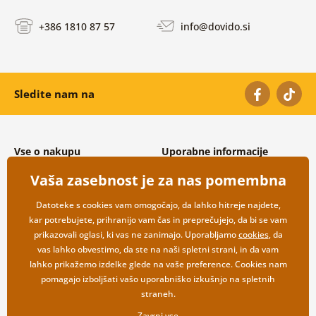
+386 1810 87 57
info@dovido.si
Sledite nam na
Vse o nakupu
Uporabne informacije
Splošni in reklamacijski pogoji
O nas
Vaša zasebnost je za nas pomembna
Varovanje osebnih podatkov
Pogosto zastavljena vprašanja
Možnosti dostave in plačila
Kontakti
Datoteke s cookies vam omogočajo, da lahko hitreje najdete,
Vračilo blaga
Veleprodaja
kar potrebujete, prihranijo vam čas in preprečujejo, da bi se vam
prikazovali oglasi, ki vas ne zanimajo. Uporabljamo
cookies
, da
vas lahko obvestimo, da ste na naši spletni strani, in da vam
lahko prikažemo izdelke glede na vaše preference. Cookies nam
pomagajo izboljšati vašo uporabniško izkušnjo na spletnih
straneh.
Zavrni vse