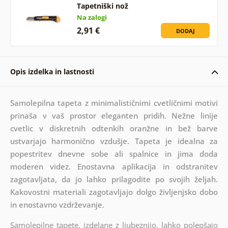
Tapetniški nož
Na zalogi
2,91 €
DODAJ
Opis izdelka in lastnosti
Samolepilna tapeta z minimalističnimi cvetličnimi motivi
prinaša v vaš prostor eleganten pridih. Nežne linije
cvetlic v diskretnih odtenkih oranžne in bež barve
ustvarjajo harmonično vzdušje. Tapeta je idealna za
popestritev dnevne sobe ali spalnice in jima doda
moderen videz. Enostavna aplikacija in odstranitev
zagotavljata, da jo lahko prilagodite po svojih željah.
Kakovostni materiali zagotavljajo dolgo življenjsko dobo
in enostavno vzdrževanje.
Samolepilne tapete, izdelane z ljubeznijo, lahko polepšajo