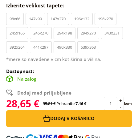
Izberite velikost tapete:
98x66
147x99
147x270
196x132
196x270
245x165
245x270
294x198
294x270
343x231
392x264
441x297
490x330
539x363
*mere so navedene v cm kot širina x višina.
Dostopnost:
Na zalogi
Dodaj med priljubljene
28,65 €
+
35,81 €
Prihranite
7,16 €
kom
-
DODAJ V KOŠARICO