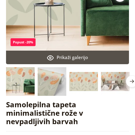
Popust -20%
Prikaži galerijo
Samolepilna tapeta
minimalistične rože v
nevpadljivih barvah