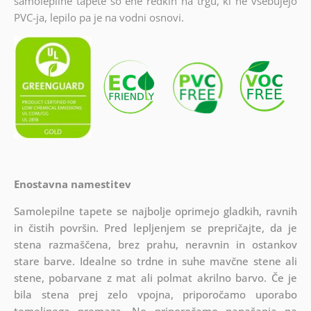
samolepilne tapete so ene redkih na trgu, ki ne vsebujejo
PVC-ja, lepilo pa je na vodni osnovi.
Enostavna namestitev
Samolepilne tapete se najbolje oprimejo gladkih, ravnih
in čistih površin. Pred lepljenjem se prepričajte, da je
stena razmaščena, brez prahu, neravnin in ostankov
stare barve. Idealne so trdne in suhe mavčne stene ali
stene, pobarvane z mat ali polmat akrilno barvo. Če je
bila stena prej zelo vpojna, priporočamo uporabo
temeljnega premaza. Ne priporočamo nanašanja na