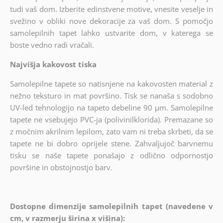
tudi vaš dom. Izberite edinstvene motive, vnesite veselje in
svežino v obliki nove dekoracije za vaš dom. S pomočjo
samolepilnih tapet lahko ustvarite dom, v katerega se
boste vedno radi vračali.
Najvišja kakovost tiska
Samolepilne tapete so natisnjene na kakovosten material z
nežno teksturo in mat površino. Tisk se nanaša s sodobno
UV-led tehnologijo na tapeto debeline 90 µm. Samolepilne
tapete ne vsebujejo PVC-ja (polivinilklorida). Premazane so
z močnim akrilnim lepilom, zato vam ni treba skrbeti, da se
tapete ne bi dobro oprijele stene. Zahvaljujoč barvnemu
tisku se naše tapete ponašajo z odlično odpornostjo
površine in obstojnostjo barv.
Dostopne dimenzije samolepilnih tapet (navedene v
cm, v razmerju širina x višina):