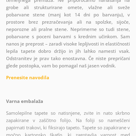
grobe ali strukturirane omete, vlažne ali sveže
pobarvane stene (manj kot 14 dni po barvanju), v
prostore brez prezračevanja ali na spolzke, sijoče,
neporozne ali pralne stene. Neprimerne so tudi stene,
pobarvane s poceni barvami s krednim učinkom. Sam
nanos je preprost – zaradi visoke lepljivosti in elastičnosti
lepila tapete dobro držijo in jih lahko namesti vsak.
Odstranitev je prav tako enostavna. Če niste prepričani
glede postopka, vam bo pomagal naš jasen vodnik.
Prenesite navodila
Varna embalaža
Samolepilne tapete so natisnjene, zvite in nato skrbno
zapakirane v zaščitno folijo. Na foliji so nameščeni
papirnati trakovi, ki fiksirajo tapeto. Tapete so zapakirane v
močno kartonsko škatlo, ki zagotavlja varnost med