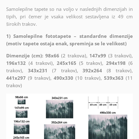
Samolepilne tapete so na voljo v naslednjih dimenzijah in
tipih, pri čemer je vsaka velikost sestavljena iz 49 cm
širokih trakov.
1) Samolepilne fototapete – standardne dimenzije
(motiv tapete ostaja enak, spreminja se le velikost)
Dimenzije (cm): 98x66
(2 trakova),
147x99
(3 trakovi),
196x132
(4 trakovi),
245x165
(5 trakov),
294x198
(6
trakov),
343x231
(7 trakov),
392x264
(8 trakov),
441x297
(9 trakov),
490x330
(10 trakov),
539x363
(11
trakov)