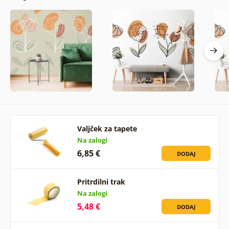
Valjček za tapete
Na zalogi
6,85 €
DODAJ
Pritrdilni trak
Na zalogi
5,48 €
DODAJ