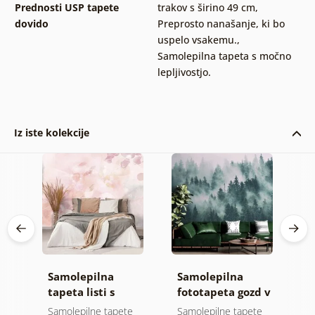
Prednosti USP tapete
trakov s širino 49 cm
,
dovido
Preprosto nanašanje, ki bo
uspelo vsakemu.
,
Samolepilna tapeta s močno
lepljivostjo.
Iz iste kolekcije
Samolepilna
Samolepilna
S
a
tapeta listi s
fototapeta gozd v
t
pastelnim
meglici
o
e
Samolepilne tapete
Samolepilne tapete
S