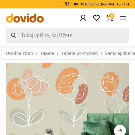
+386 1810 87 57
(Pon-Pet: 10 - 15)
0
Uvodna stran
Tapete
Tapete po motivih
Samolepilne t