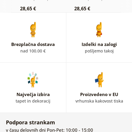
pridihom
v
28,65 €
28,65 €
2
Brezplačna dostava
Izdelki na zalogi
nad 100.00 €
pošljemo takoj
Največja izbira
Proizvedeno v EU
tapet in dekoracij
vrhunska kakovost tiska
Podpora strankam
v času delovnih dni Pon-Pet: 10:00 - 15:00