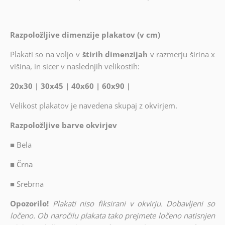
Razpoložljive dimenzije plakatov (v cm)
Plakati so na voljo v
štirih dimenzijah
v razmerju širina x
višina, in sicer v naslednjih velikostih:
20x30 | 30x45 | 40x60 | 60x90 |
Velikost plakatov je navedena skupaj z okvirjem.
Razpoložljive barve okvirjev
■
Bela
■ Črna
■
Srebrna
Opozorilo!
Plakati niso fiksirani v okvirju. Dobavljeni so
ločeno. Ob naročilu plakata tako prejmete ločeno natisnjen