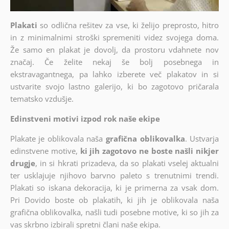
Plakati
so odlična rešitev za vse, ki želijo preprosto, hitro
in z minimalnimi stroški spremeniti videz svojega doma.
Že samo en plakat je dovolj, da prostoru vdahnete nov
značaj. Če želite nekaj še bolj posebnega in
ekstravagantnega, pa lahko izberete več plakatov in si
ustvarite svojo lastno galerijo, ki bo zagotovo pričarala
tematsko vzdušje.
Edinstveni motivi izpod rok naše ekipe
Plakate je oblikovala naša
grafična oblikovalka
. Ustvarja
edinstvene motive,
ki jih zagotovo ne boste našli nikjer
drugje
, in si hkrati prizadeva, da so plakati vselej aktualni
ter usklajuje njihovo barvno paleto s trenutnimi trendi.
Plakati so iskana dekoracija, ki je primerna za vsak dom.
Pri Dovido boste ob plakatih, ki jih je oblikovala naša
grafična oblikovalka, našli tudi posebne motive, ki so jih za
vas skrbno izbirali spretni člani naše ekipa.