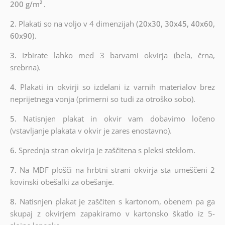
200 g/m²
.
2.
Plakati so na voljo v 4 dimenzijah
(20x30, 30x45, 40x60,
60x90).
3.
Izbirate lahko med 3 barvami okvirja (bela, črna,
srebrna).
4.
Plakati in okvirji so izdelani iz varnih materialov brez
neprijetnega vonja (primerni so tudi za otroško sobo).
5.
Natisnjen plakat in okvir vam dobavimo ločeno
(vstavljanje plakata v okvir je zares enostavno).
6.
Sprednja stran okvirja je zaščitena s pleksi steklom.
7.
Na MDF plošči na hrbtni strani okvirja sta umeščeni 2
kovinski obešalki za obešanje.
8.
Natisnjen plakat je zaščiten s kartonom, obenem pa ga
skupaj z okvirjem zapakiramo v kartonsko škatlo iz 5-