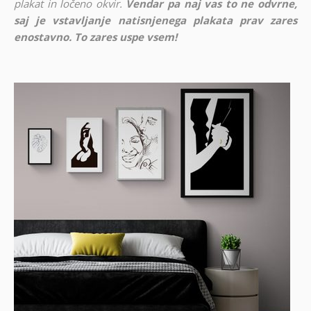
plakat in ločeno okvir.
Vendar pa naj vas to ne odvrne,
saj je vstavljanje natisnjenega plakata prav zares
enostavno. To zares uspe vsem!