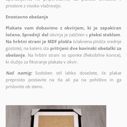
prostore z visoko vlažnostjo.
Enostavno obešanje
Plakate vam dobavimo z okvirjem, ki je zapakiran
ločeno. Sprednji del
okvirja je zaščiten s
pleksi steklom
.
Na hrbtni strani je MDF plošča
(vlaknena plošča srednje
gostote), na katero sta
pritrjeni dve kovinski obešalki za
obešanje
. Na hrbtni strani so sponke (fleksibilne konice),
ki služijo za fiksiranje plakata v okvir.
Naš namig:
Sodoben stil lahko dosežete, če plakat
preprosto postavite na tla ali pa na pohištvo in ga
prislonite ob steno.