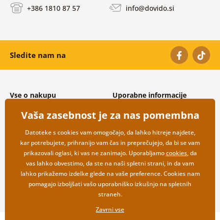
+386 1810 87 57
info@dovido.si
Sledite nam na
Vse o nakupu
Uporabne informacije
Splošni in reklamacijski pogoji
O nas
Vaša zasebnost je za nas pomembna
Varovanje osebnih podatkov
Pogosto zastavljena vprašanja
Možnosti dostave in plačila
Kontakti
Datoteke s cookies vam omogočajo, da lahko hitreje najdete,
Vračilo blaga
Veleprodaja
kar potrebujete, prihranijo vam čas in preprečujejo, da bi se vam
prikazovali oglasi, ki vas ne zanimajo. Uporabljamo
cookies
, da
vas lahko obvestimo, da ste na naši spletni strani, in da vam
lahko prikažemo izdelke glede na vaše preference. Cookies nam
pomagajo izboljšati vašo uporabniško izkušnjo na spletnih
straneh.
Zavrni vse