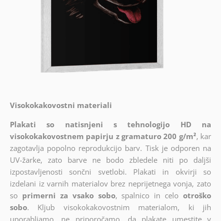
Visokokakovostni materiali
Plakati so natisnjeni s tehnologijo HD na
visokokakovostnem papirju z gramaturo 200 g/m²
, kar
zagotavlja popolno reprodukcijo barv. Tisk je odporen na
UV-žarke, zato barve ne bodo zbledele niti po daljši
izpostavljenosti sončni svetlobi. Plakati in okvirji so
izdelani iz varnih materialov brez neprijetnega vonja, zato
so
primerni za vsako sobo
, spalnico in celo
otroško
sobo
. Kljub visokokakovostnim materialom, ki jih
uporabljamo, ne priporočamo, da plakate umestite v