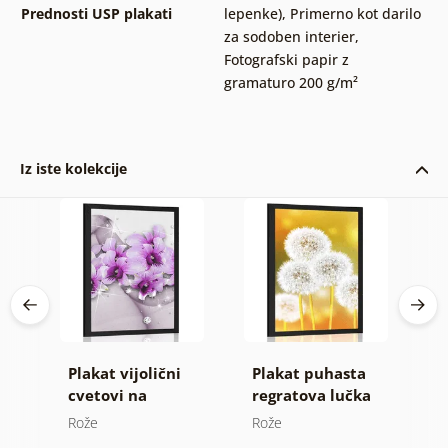
Prednosti USP plakati
lepenke)
,
Primerno kot darilo
za sodoben interier
,
Fotografski papir z
gramaturo 200 g/m²
Iz iste kolekcije
čna
Plakat vijolični
Plakat puhasta
P
cvetovi na
regratova lučka
m
abstraktnem
Rože
Rože
R
ozadju