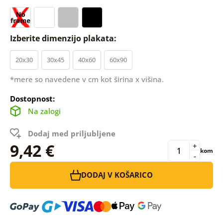
Izberite dimenzijo plakata:
20x30
30x45
40x60
60x90
*mere so navedene v cm kot širina x višina.
Dostopnost:
Na zalogi
Dodaj med priljubljene
9,42 €
+
kom
-
DODAJ V KOŠARICO