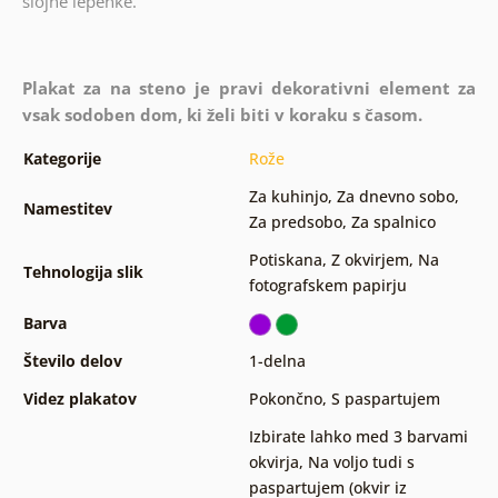
slojne lepenke.
Plakat za na steno je pravi dekorativni element za
vsak sodoben dom, ki želi biti v koraku s časom.
Kategorije
Rože
Za kuhinjo
,
Za dnevno sobo
,
Namestitev
Za predsobo
,
Za spalnico
Potiskana
,
Z okvirjem
,
Na
Tehnologija slik
fotografskem papirju
Barva
Število delov
1-delna
Videz plakatov
Pokončno
,
S paspartujem
Izbirate lahko med 3 barvami
okvirja
,
Na voljo tudi s
paspartujem (okvir iz