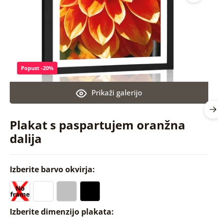
Popust -20%
Prikaži galerijo
Plakat s paspartujem oranžna
dalija
Izberite barvo okvirja:
Izberite dimenzijo plakata: