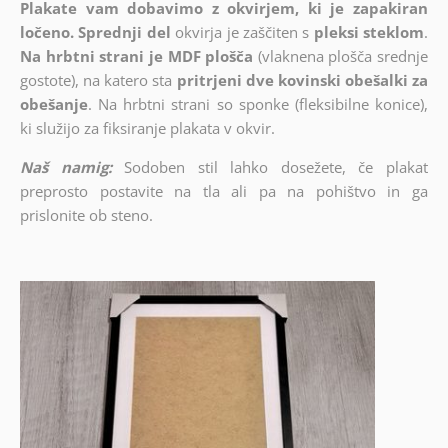
Plakate vam dobavimo z okvirjem, ki je zapakiran
ločeno. Sprednji del
okvirja je zaščiten s
pleksi steklom
.
Na hrbtni strani je MDF plošča
(vlaknena plošča srednje
gostote), na katero sta
pritrjeni dve kovinski obešalki za
obešanje
. Na hrbtni strani so sponke (fleksibilne konice),
ki služijo za fiksiranje plakata v okvir.
Naš namig:
Sodoben stil lahko dosežete, če plakat
preprosto postavite na tla ali pa na pohištvo in ga
prislonite ob steno.