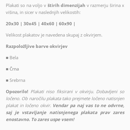
Plakati so na voljo v
štirih dimenzijah
v razmerju širina x
višina, in sicer v naslednjih velikostih:
20x30 | 30x45 | 40x60 | 60x90 |
Velikost plakatov je navedena skupaj z okvirjem.
Razpoložljive barve okvirjev
■
Bela
■ Črna
■
Srebrna
Opozorilo!
Plakati niso fiksirani v okvirju. Dobavljeni so
ločeno. Ob naročilu plakata tako prejmete ločeno natisnjen
plakat in ločeno okvir.
Vendar pa naj vas to ne odvrne,
saj je vstavljanje natisnjenega plakata prav zares
enostavno. To zares uspe vsem!