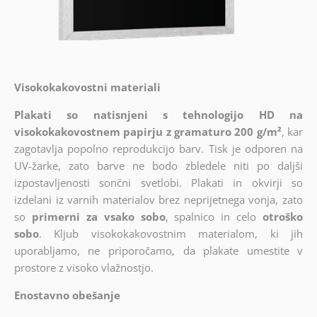
Visokokakovostni materiali
Plakati so natisnjeni s tehnologijo HD na
visokokakovostnem papirju z gramaturo 200 g/m²
, kar
zagotavlja popolno reprodukcijo barv. Tisk je odporen na
UV-žarke, zato barve ne bodo zbledele niti po daljši
izpostavljenosti sončni svetlobi. Plakati in okvirji so
izdelani iz varnih materialov brez neprijetnega vonja, zato
so
primerni za vsako sobo
, spalnico in celo
otroško
sobo
. Kljub visokokakovostnim materialom, ki jih
uporabljamo, ne priporočamo, da plakate umestite v
prostore z visoko vlažnostjo.
Enostavno obešanje