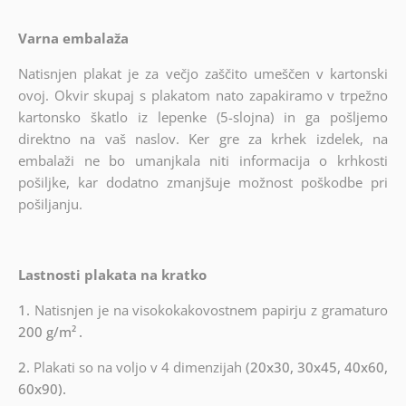
Varna embalaža
Natisnjen plakat je za večjo zaščito umeščen v kartonski
ovoj. Okvir skupaj s plakatom nato zapakiramo v trpežno
kartonsko škatlo iz lepenke (5-slojna) in ga pošljemo
direktno na vaš naslov. Ker gre za krhek izdelek, na
embalaži ne bo umanjkala niti informacija o krhkosti
pošiljke, kar dodatno zmanjšuje možnost poškodbe pri
pošiljanju.
Lastnosti plakata na kratko
1.
Natisnjen je na visokokakovostnem papirju z gramaturo
200 g/m²
.
2.
Plakati so na voljo v 4 dimenzijah
(20x30, 30x45, 40x60,
60x90).