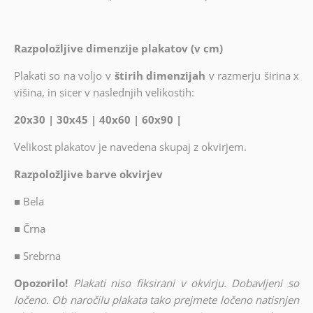
Razpoložljive dimenzije plakatov (v cm)
Plakati so na voljo v
štirih dimenzijah
v razmerju širina x
višina, in sicer v naslednjih velikostih:
20x30 | 30x45 | 40x60 | 60x90 |
Velikost plakatov je navedena skupaj z okvirjem.
Razpoložljive barve okvirjev
■
Bela
■ Črna
■
Srebrna
Opozorilo!
Plakati niso fiksirani v okvirju. Dobavljeni so
ločeno. Ob naročilu plakata tako prejmete ločeno natisnjen