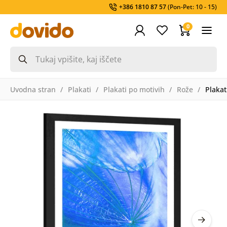
+386 1810 87 57
(Pon-Pet: 10 - 15)
0
Uvodna stran
Plakati
Plakati po motivih
Rože
Plakat