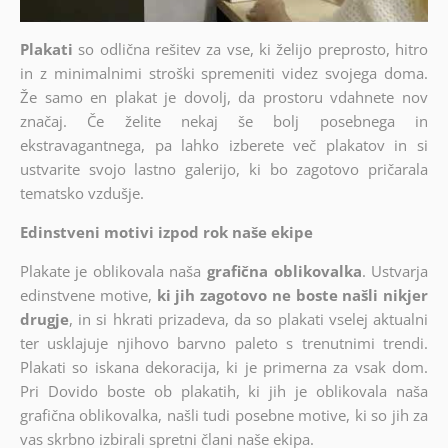
Plakati
so odlična rešitev za vse, ki želijo preprosto, hitro
in z minimalnimi stroški spremeniti videz svojega doma.
Že samo en plakat je dovolj, da prostoru vdahnete nov
značaj. Če želite nekaj še bolj posebnega in
ekstravagantnega, pa lahko izberete več plakatov in si
ustvarite svojo lastno galerijo, ki bo zagotovo pričarala
tematsko vzdušje.
Edinstveni motivi izpod rok naše ekipe
Plakate je oblikovala naša
grafična oblikovalka
. Ustvarja
edinstvene motive,
ki jih zagotovo ne boste našli nikjer
drugje
, in si hkrati prizadeva, da so plakati vselej aktualni
ter usklajuje njihovo barvno paleto s trenutnimi trendi.
Plakati so iskana dekoracija, ki je primerna za vsak dom.
Pri Dovido boste ob plakatih, ki jih je oblikovala naša
grafična oblikovalka, našli tudi posebne motive, ki so jih za
vas skrbno izbirali spretni člani naše ekipa.