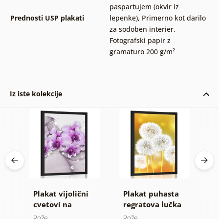
paspartujem (okvir iz
Prednosti USP plakati
lepenke)
,
Primerno kot darilo
za sodoben interier
,
Fotografski papir z
gramaturo 200 g/m²
Iz iste kolekcije
Plakat vijolični
Plakat puhasta
P
cvetovi na
regratova lučka
m
a v
abstraktnem
Rože
Rože
R