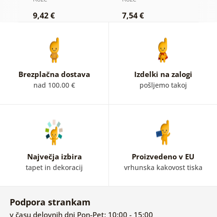
i
ozadju
9,42 €
7,54 €
9
Brezplačna dostava
Izdelki na zalogi
nad 100.00 €
pošljemo takoj
Največja izbira
Proizvedeno v EU
tapet in dekoracij
vrhunska kakovost tiska
Podpora strankam
v času delovnih dni Pon-Pet: 10:00 - 15:00