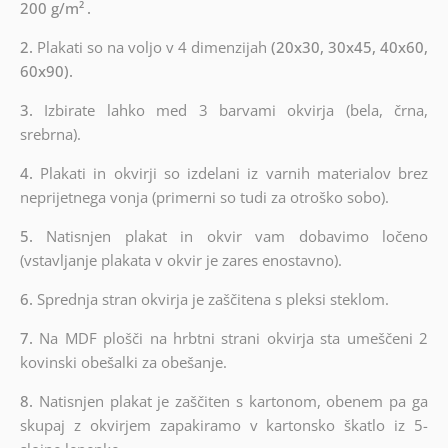
200 g/m²
.
2.
Plakati so na voljo v 4 dimenzijah
(20x30, 30x45, 40x60,
60x90).
3.
Izbirate lahko med 3 barvami okvirja (bela, črna,
srebrna).
4.
Plakati in okvirji so izdelani iz varnih materialov brez
neprijetnega vonja (primerni so tudi za otroško sobo).
5.
Natisnjen plakat in okvir vam dobavimo ločeno
(vstavljanje plakata v okvir je zares enostavno).
6.
Sprednja stran okvirja je zaščitena s pleksi steklom.
7.
Na MDF plošči na hrbtni strani okvirja sta umeščeni 2
kovinski obešalki za obešanje.
8.
Natisnjen plakat je zaščiten s kartonom, obenem pa ga
skupaj z okvirjem zapakiramo v kartonsko škatlo iz 5-