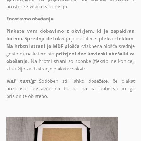
prostore z visoko vlažnostjo.
Enostavno obešanje
Plakate vam dobavimo z okvirjem, ki je zapakiran
ločeno. Sprednji del
okvirja je zaščiten s
pleksi steklom
.
Na hrbtni strani je MDF plošča
(vlaknena plošča srednje
gostote), na katero sta
pritrjeni dve kovinski obešalki za
obešanje
. Na hrbtni strani so sponke (fleksibilne konice),
ki služijo za fiksiranje plakata v okvir.
Naš namig:
Sodoben stil lahko dosežete, če plakat
preprosto postavite na tla ali pa na pohištvo in ga
prislonite ob steno.