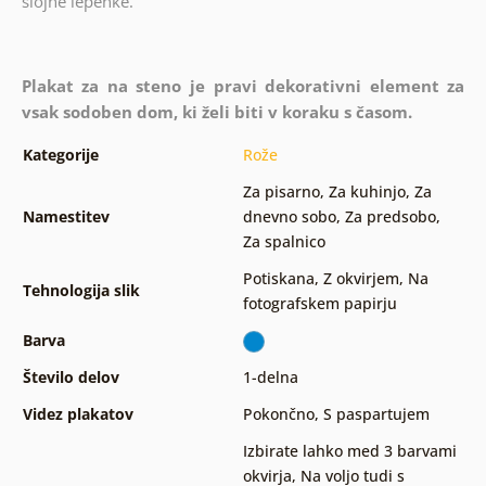
slojne lepenke.
Plakat za na steno je pravi dekorativni element za
vsak sodoben dom, ki želi biti v koraku s časom.
Kategorije
Rože
Za pisarno
,
Za kuhinjo
,
Za
Namestitev
dnevno sobo
,
Za predsobo
,
Za spalnico
Potiskana
,
Z okvirjem
,
Na
Tehnologija slik
fotografskem papirju
Barva
Število delov
1-delna
Videz plakatov
Pokončno
,
S paspartujem
Izbirate lahko med 3 barvami
okvirja
,
Na voljo tudi s