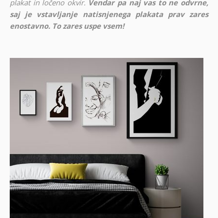
plakat in ločeno okvir.
Vendar pa naj vas to ne odvrne,
saj je vstavljanje natisnjenega plakata prav zares
enostavno. To zares uspe vsem!