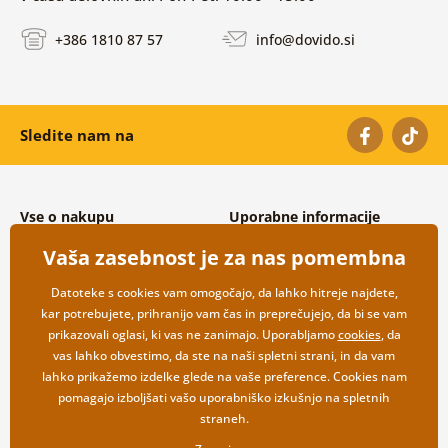
+386 1810 87 57
info@dovido.si
Sledite nam na
Vse o nakupu
Uporabne informacije
Splošni in reklamacijski pogoji
O nas
Vaša zasebnost je za nas pomembna
Varovanje osebnih podatkov
Pogosto zastavljena vprašanja
Možnosti dostave in plačila
Kontakti
Datoteke s cookies vam omogočajo, da lahko hitreje najdete,
Vračilo blaga
Veleprodaja
kar potrebujete, prihranijo vam čas in preprečujejo, da bi se vam
prikazovali oglasi, ki vas ne zanimajo. Uporabljamo
cookies
, da
vas lahko obvestimo, da ste na naši spletni strani, in da vam
lahko prikažemo izdelke glede na vaše preference. Cookies nam
pomagajo izboljšati vašo uporabniško izkušnjo na spletnih
straneh.