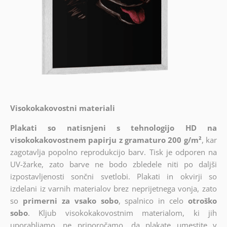
Visokokakovostni materiali
Plakati so natisnjeni s tehnologijo HD na
visokokakovostnem papirju z gramaturo 200 g/m²
, kar
zagotavlja popolno reprodukcijo barv. Tisk je odporen na
UV-žarke, zato barve ne bodo zbledele niti po daljši
izpostavljenosti sončni svetlobi. Plakati in okvirji so
izdelani iz varnih materialov brez neprijetnega vonja, zato
so
primerni za vsako sobo
, spalnico in celo
otroško
sobo
. Kljub visokokakovostnim materialom, ki jih
uporabljamo, ne priporočamo, da plakate umestite v