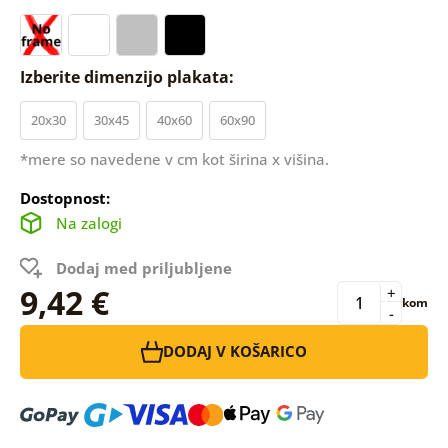
Izberite dimenzijo plakata:
20x30
30x45
40x60
60x90
*mere so navedene v cm kot širina x višina.
Dostopnost:
Na zalogi
Dodaj med priljubljene
9,42 €
+
kom
-
DODAJ V KOŠARICO