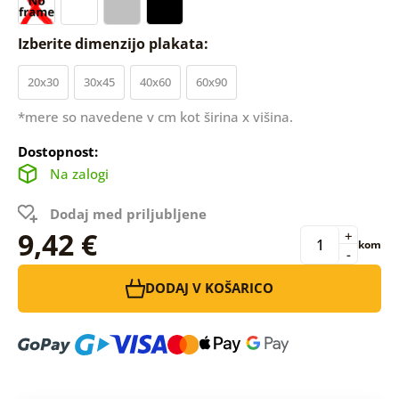
Izberite dimenzijo plakata:
20x30
30x45
40x60
60x90
*mere so navedene v cm kot širina x višina.
Dostopnost:
Na zalogi
Dodaj med priljubljene
9,42 €
+
kom
-
DODAJ V KOŠARICO