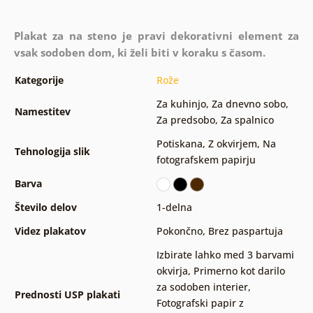
Plakat za na steno je pravi dekorativni element za
vsak sodoben dom, ki želi biti v koraku s časom.
Kategorije
Rože
Za kuhinjo
,
Za dnevno sobo
,
Namestitev
Za predsobo
,
Za spalnico
Potiskana
,
Z okvirjem
,
Na
Tehnologija slik
fotografskem papirju
Barva
Število delov
1-delna
Videz plakatov
Pokončno
,
Brez paspartuja
Izbirate lahko med 3 barvami
okvirja
,
Primerno kot darilo
za sodoben interier
,
Prednosti USP plakati
Fotografski papir z