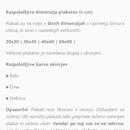
Razpoložljive dimenzije plakatov (v cm)
Plakati so na voljo v
štirih dimenzijah
v razmerju širina x
višina, in sicer v naslednjih velikostih:
20x30 | 30x45 | 40x60 | 60x90 |
Velikost plakatov je navedena skupaj z okvirjem.
Razpoložljive barve okvirjev
■
Bela
■ Črna
■
Srebrna
Opozorilo!
Plakati niso fiksirani v okvirju. Dobavljeni so
ločeno. Ob naročilu plakata tako prejmete ločeno natisnjen
plakat in ločeno okvir.
Vendar pa naj vas to ne odvrne,