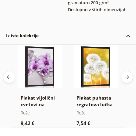
gramaturo 200 g/m²
,
Dostopno v štirih dimenzijah
Iz iste kolekcije
Plakat vijolični
Plakat puhasta
P
cvetovi na
regratova lučka
m
a v
abstraktnem
Rože
Rože
R
i
ozadju
9,42 €
7,54 €
9