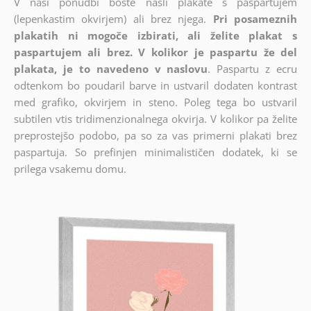
V naši ponudbi boste našli plakate s paspartujem
(lepenkastim okvirjem) ali brez njega.
Pri posameznih
plakatih ni mogoče izbirati, ali želite plakat s
paspartujem ali brez. V kolikor je paspartu že del
plakata, je to navedeno v naslovu
. Paspartu z ecru
odtenkom bo poudaril barve in ustvaril dodaten kontrast
med grafiko, okvirjem in steno. Poleg tega bo ustvaril
subtilen vtis tridimenzionalnega okvirja. V kolikor pa želite
preprostejšo podobo, pa so za vas primerni plakati brez
paspartuja. So prefinjen minimalističen dodatek, ki se
prilega vsakemu domu.