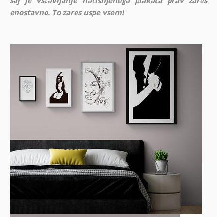
saj je vstavljanje natisnjenega plakata prav zares
enostavno. To zares uspe vsem!