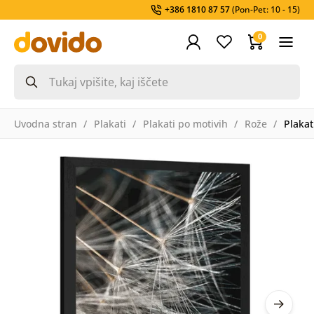
+386 1810 87 57
(Pon-Pet: 10 - 15)
0
Uvodna stran
Plakati
Plakati po motivih
Rože
Plakat