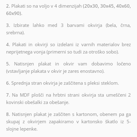
2.
Plakati so na voljo v 4 dimenzijah
(20x30, 30x45, 40x60,
60x90).
3.
Izbirate lahko med 3 barvami okvirja (bela, črna,
srebrna).
4.
Plakati in okvirji so izdelani iz varnih materialov brez
neprijetnega vonja (primerni so tudi za otroško sobo).
5.
Natisnjen plakat in okvir vam dobavimo ločeno
(vstavljanje plakata v okvir je zares enostavno).
6.
Sprednja stran okvirja je zaščitena s pleksi steklom.
7.
Na MDF plošči na hrbtni strani okvirja sta umeščeni 2
kovinski obešalki za obešanje.
8.
Natisnjen plakat je zaščiten s kartonom, obenem pa ga
skupaj z okvirjem zapakiramo v kartonsko škatlo iz 5-
slojne lepenke.