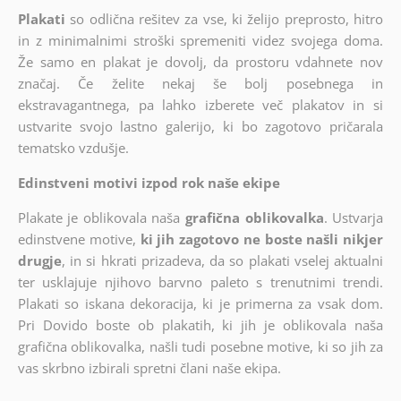
Plakati
so odlična rešitev za vse, ki želijo preprosto, hitro
in z minimalnimi stroški spremeniti videz svojega doma.
Že samo en plakat je dovolj, da prostoru vdahnete nov
značaj. Če želite nekaj še bolj posebnega in
ekstravagantnega, pa lahko izberete več plakatov in si
ustvarite svojo lastno galerijo, ki bo zagotovo pričarala
tematsko vzdušje.
Edinstveni motivi izpod rok naše ekipe
Plakate je oblikovala naša
grafična oblikovalka
. Ustvarja
edinstvene motive,
ki jih zagotovo ne boste našli nikjer
drugje
, in si hkrati prizadeva, da so plakati vselej aktualni
ter usklajuje njihovo barvno paleto s trenutnimi trendi.
Plakati so iskana dekoracija, ki je primerna za vsak dom.
Pri Dovido boste ob plakatih, ki jih je oblikovala naša
grafična oblikovalka, našli tudi posebne motive, ki so jih za
vas skrbno izbirali spretni člani naše ekipa.