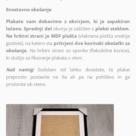
Enostavno obešanje
Plakate vam dobavimo z okvirjem, ki je zapakiran
ločeno. Sprednji del
okvirja je zaščiten s
pleksi steklom
.
Na hrbtni strani je MDF plošča
(vlaknena plošča srednje
gostote), na katero sta
pritrjeni dve kovinski obešalki za
obešanje
. Na hrbtni strani so sponke (fleksibilne konice),
ki služijo za fiksiranje plakata v okvir.
Naš namig:
Sodoben stil lahko dosežete, če plakat
preprosto postavite na tla ali pa na pohištvo in ga
prislonite ob steno.