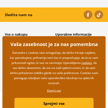
Sledite nam na
Vse o nakupu
Uporabne informacije
Splošni in reklamacijski pogoji
O nas
Vaša zasebnost je za nas pomembna
Varovanje osebnih podatkov
Pogosto zastavljena vprašanja
Možnosti dostave in plačila
Kontakti
Datoteke s cookies vam omogočajo, da lahko hitreje najdete,
Vračilo blaga
Veleprodaja
kar potrebujete, prihranijo vam čas in preprečujejo, da bi se vam
prikazovali oglasi, ki vas ne zanimajo. Uporabljamo
cookies
, da
vas lahko obvestimo, da ste na naši spletni strani, in da vam
lahko prikažemo izdelke glede na vaše preference. Cookies nam
pomagajo izboljšati vašo uporabniško izkušnjo na spletnih
straneh.
Zavrni vse
Copyright ©2019 © Dovido.si.
Sprejmi vse
Webdesign
Litvanyi.sk
| Spletno trgovino je ustvaril