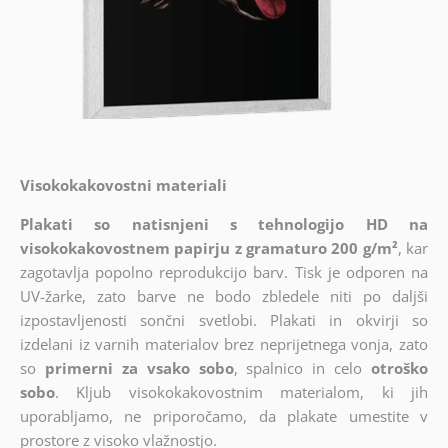
Visokokakovostni materiali
Plakati so natisnjeni s tehnologijo HD na
visokokakovostnem papirju z gramaturo 200 g/m²
, kar
zagotavlja popolno reprodukcijo barv. Tisk je odporen na
UV-žarke, zato barve ne bodo zbledele niti po daljši
izpostavljenosti sončni svetlobi. Plakati in okvirji so
izdelani iz varnih materialov brez neprijetnega vonja, zato
so
primerni za vsako sobo
, spalnico in celo
otroško
sobo
. Kljub visokokakovostnim materialom, ki jih
uporabljamo, ne priporočamo, da plakate umestite v
prostore z visoko vlažnostjo.