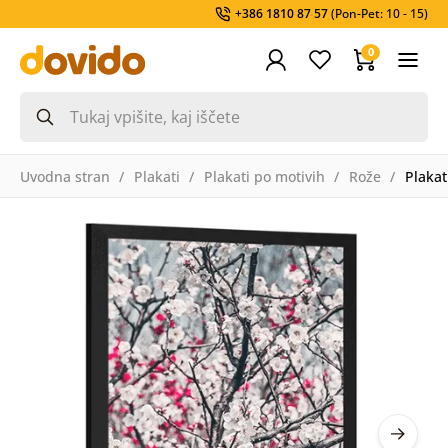
+386 1810 87 57
(Pon-Pet: 10 - 15)
0
Uvodna stran
Plakati
Plakati po motivih
Rože
Plakat