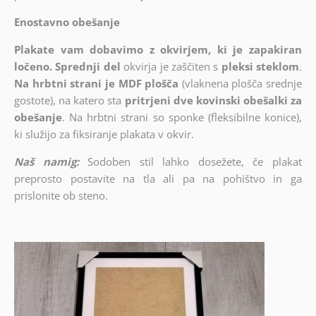
Enostavno obešanje
Plakate vam dobavimo z okvirjem, ki je zapakiran
ločeno. Sprednji del
okvirja je zaščiten s
pleksi steklom
.
Na hrbtni strani je MDF plošča
(vlaknena plošča srednje
gostote), na katero sta
pritrjeni dve kovinski obešalki za
obešanje
. Na hrbtni strani so sponke (fleksibilne konice),
ki služijo za fiksiranje plakata v okvir.
Naš namig:
Sodoben stil lahko dosežete, če plakat
preprosto postavite na tla ali pa na pohištvo in ga
prislonite ob steno.