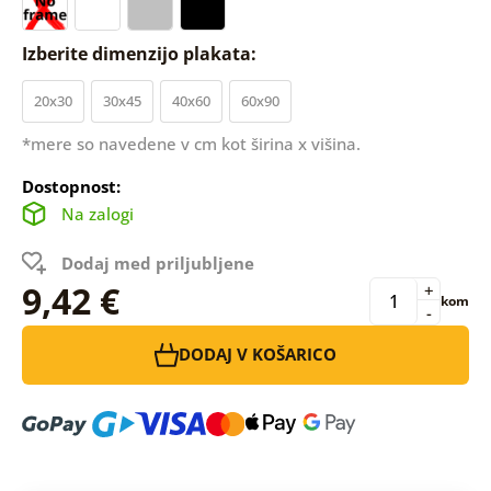
Izberite dimenzijo plakata:
20x30
30x45
40x60
60x90
*mere so navedene v cm kot širina x višina.
Dostopnost:
Na zalogi
Dodaj med priljubljene
9,42 €
+
kom
-
DODAJ V KOŠARICO