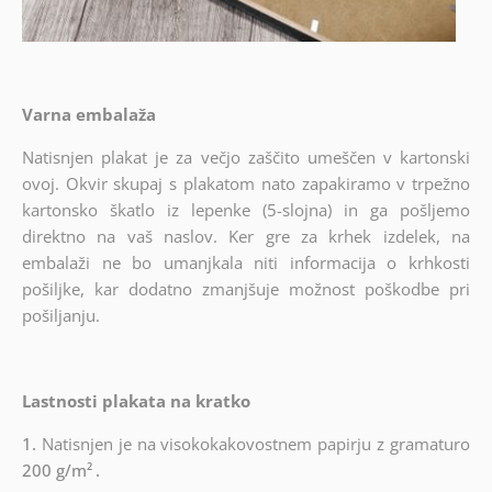
Varna embalaža
Natisnjen plakat je za večjo zaščito umeščen v kartonski
ovoj. Okvir skupaj s plakatom nato zapakiramo v trpežno
kartonsko škatlo iz lepenke (5-slojna) in ga pošljemo
direktno na vaš naslov. Ker gre za krhek izdelek, na
embalaži ne bo umanjkala niti informacija o krhkosti
pošiljke, kar dodatno zmanjšuje možnost poškodbe pri
pošiljanju.
Lastnosti plakata na kratko
1.
Natisnjen je na visokokakovostnem papirju z gramaturo
200 g/m²
.