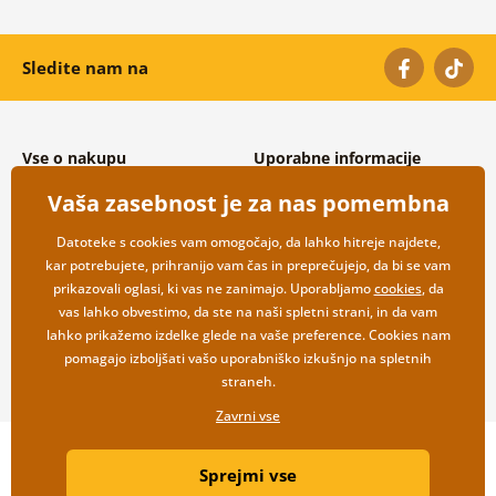
Sledite nam na
Vse o nakupu
Uporabne informacije
Splošni in reklamacijski pogoji
O nas
Vaša zasebnost je za nas pomembna
Varovanje osebnih podatkov
Pogosto zastavljena vprašanja
Možnosti dostave in plačila
Kontakti
Datoteke s cookies vam omogočajo, da lahko hitreje najdete,
Vračilo blaga
Veleprodaja
kar potrebujete, prihranijo vam čas in preprečujejo, da bi se vam
prikazovali oglasi, ki vas ne zanimajo. Uporabljamo
cookies
, da
vas lahko obvestimo, da ste na naši spletni strani, in da vam
lahko prikažemo izdelke glede na vaše preference. Cookies nam
pomagajo izboljšati vašo uporabniško izkušnjo na spletnih
straneh.
Zavrni vse
Copyright ©2019 © Dovido.si.
Sprejmi vse
Webdesign
Litvanyi.sk
| Spletno trgovino je ustvaril