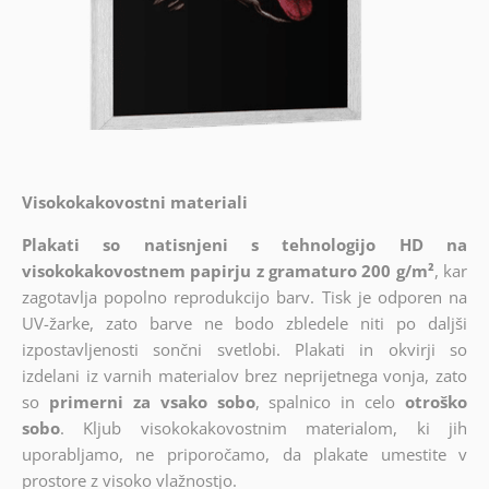
Visokokakovostni materiali
Plakati so natisnjeni s tehnologijo HD na
visokokakovostnem papirju z gramaturo 200 g/m²
, kar
zagotavlja popolno reprodukcijo barv. Tisk je odporen na
UV-žarke, zato barve ne bodo zbledele niti po daljši
izpostavljenosti sončni svetlobi. Plakati in okvirji so
izdelani iz varnih materialov brez neprijetnega vonja, zato
so
primerni za vsako sobo
, spalnico in celo
otroško
sobo
. Kljub visokokakovostnim materialom, ki jih
uporabljamo, ne priporočamo, da plakate umestite v
prostore z visoko vlažnostjo.