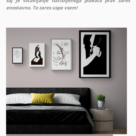
saj je vstavljanje natisnjenega plakata prav zares
enostavno. To zares uspe vsem!