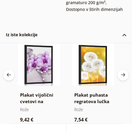
gramaturo 200 g/m²
,
Dostopno v štirih dimenzijah
Iz iste kolekcije
Plakat vijolični
Plakat puhasta
P
cvetovi na
regratova lučka
m
a v
abstraktnem
Rože
Rože
R
i
ozadju
9,42 €
7,54 €
9