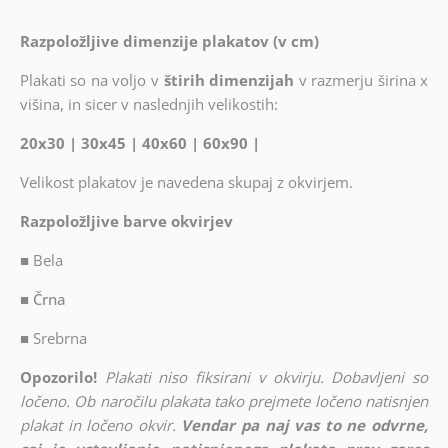
Razpoložljive dimenzije plakatov (v cm)
Plakati so na voljo v
štirih dimenzijah
v razmerju širina x
višina, in sicer v naslednjih velikostih:
20x30 | 30x45 | 40x60 | 60x90 |
Velikost plakatov je navedena skupaj z okvirjem.
Razpoložljive barve okvirjev
■
Bela
■ Črna
■
Srebrna
Opozorilo!
Plakati niso fiksirani v okvirju. Dobavljeni so
ločeno. Ob naročilu plakata tako prejmete ločeno natisnjen
plakat in ločeno okvir.
Vendar pa naj vas to ne odvrne,