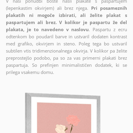
V naši ponudbi boste našli plakate s paspartujem
(lepenkastim okvirjem) ali brez njega.
Pri posameznih
plakatih ni mogoče izbirati, ali želite plakat s
paspartujem ali brez. V kolikor je paspartu že del
plakata, je to navedeno v naslovu
. Paspartu z ecru
odtenkom bo poudaril barve in ustvaril dodaten kontrast
med grafiko, okvirjem in steno. Poleg tega bo ustvaril
subtilen vtis tridimenzionalnega okvirja. V kolikor pa želite
preprostejšo podobo, pa so za vas primerni plakati brez
paspartuja. So prefinjen minimalističen dodatek, ki se
prilega vsakemu domu.