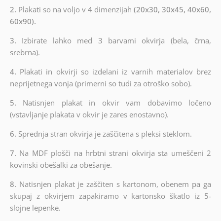
2.
Plakati so na voljo v 4 dimenzijah
(20x30, 30x45, 40x60,
60x90).
3.
Izbirate lahko med 3 barvami okvirja (bela, črna,
srebrna).
4.
Plakati in okvirji so izdelani iz varnih materialov brez
neprijetnega vonja (primerni so tudi za otroško sobo).
5.
Natisnjen plakat in okvir vam dobavimo ločeno
(vstavljanje plakata v okvir je zares enostavno).
6.
Sprednja stran okvirja je zaščitena s pleksi steklom.
7.
Na MDF plošči na hrbtni strani okvirja sta umeščeni 2
kovinski obešalki za obešanje.
8.
Natisnjen plakat je zaščiten s kartonom, obenem pa ga
skupaj z okvirjem zapakiramo v kartonsko škatlo iz 5-
slojne lepenke.