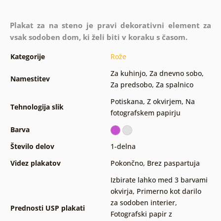
Plakat za na steno je pravi dekorativni element za
vsak sodoben dom, ki želi biti v koraku s časom.
Kategorije
Rože
Za kuhinjo
,
Za dnevno sobo
,
Namestitev
Za predsobo
,
Za spalnico
Potiskana
,
Z okvirjem
,
Na
Tehnologija slik
fotografskem papirju
Barva
Število delov
1-delna
Videz plakatov
Pokončno
,
Brez paspartuja
Izbirate lahko med 3 barvami
okvirja
,
Primerno kot darilo
za sodoben interier
,
Prednosti USP plakati
Fotografski papir z