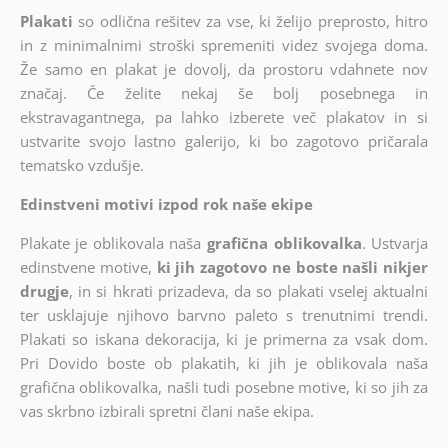
Plakati
so odlična rešitev za vse, ki želijo preprosto, hitro
in z minimalnimi stroški spremeniti videz svojega doma.
Že samo en plakat je dovolj, da prostoru vdahnete nov
značaj. Če želite nekaj še bolj posebnega in
ekstravagantnega, pa lahko izberete več plakatov in si
ustvarite svojo lastno galerijo, ki bo zagotovo pričarala
tematsko vzdušje.
Edinstveni motivi izpod rok naše ekipe
Plakate je oblikovala naša
grafična oblikovalka
. Ustvarja
edinstvene motive,
ki jih zagotovo ne boste našli nikjer
drugje
, in si hkrati prizadeva, da so plakati vselej aktualni
ter usklajuje njihovo barvno paleto s trenutnimi trendi.
Plakati so iskana dekoracija, ki je primerna za vsak dom.
Pri Dovido boste ob plakatih, ki jih je oblikovala naša
grafična oblikovalka, našli tudi posebne motive, ki so jih za
vas skrbno izbirali spretni člani naše ekipa.