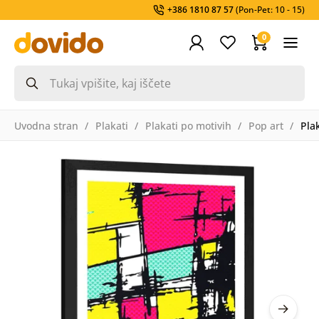
+386 1810 87 57
(Pon-Pet: 10 - 15)
0
Uvodna stran
Plakati
Plakati po motivih
Pop art
Pla