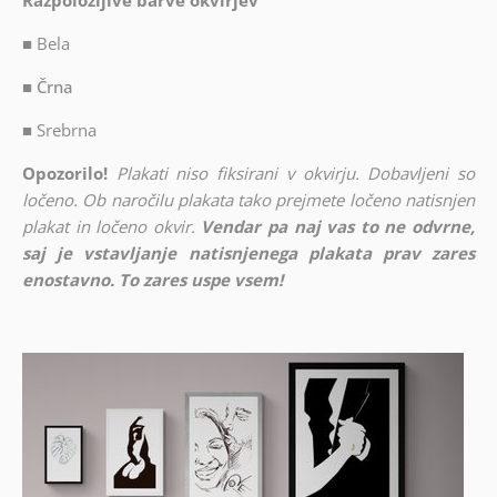
Razpoložljive barve okvirjev
■
Bela
■ Črna
■
Srebrna
Opozorilo!
Plakati niso fiksirani v okvirju. Dobavljeni so
ločeno. Ob naročilu plakata tako prejmete ločeno natisnjen
plakat in ločeno okvir.
Vendar pa naj vas to ne odvrne,
saj je vstavljanje natisnjenega plakata prav zares
enostavno. To zares uspe vsem!