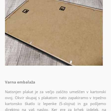
Varna embalaža
Natisnjen plakat je za večjo zaščito umeščen v kartonski
ovoj. Okvir skupaj s plakatom nato zapakiramo v trpežno
kartonsko škatlo iz lepenke (5-slojna) in ga pošljemo
direktno na vaš naslov. Ker gre za krhek izdelek, na