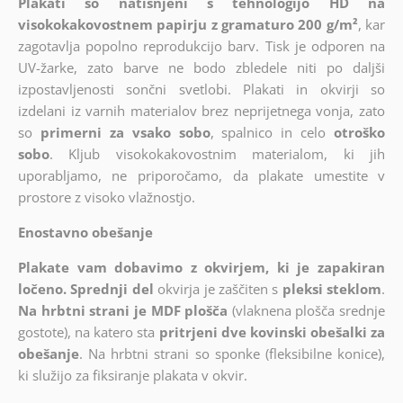
Plakati so natisnjeni s tehnologijo HD na
visokokakovostnem papirju z gramaturo 200 g/m²
, kar
zagotavlja popolno reprodukcijo barv. Tisk je odporen na
UV-žarke, zato barve ne bodo zbledele niti po daljši
izpostavljenosti sončni svetlobi. Plakati in okvirji so
izdelani iz varnih materialov brez neprijetnega vonja, zato
so
primerni za vsako sobo
, spalnico in celo
otroško
sobo
. Kljub visokokakovostnim materialom, ki jih
uporabljamo, ne priporočamo, da plakate umestite v
prostore z visoko vlažnostjo.
Enostavno obešanje
Plakate vam dobavimo z okvirjem, ki je zapakiran
ločeno. Sprednji del
okvirja je zaščiten s
pleksi steklom
.
Na hrbtni strani je MDF plošča
(vlaknena plošča srednje
gostote), na katero sta
pritrjeni dve kovinski obešalki za
obešanje
. Na hrbtni strani so sponke (fleksibilne konice),
ki služijo za fiksiranje plakata v okvir.