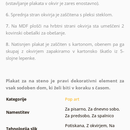
(vstavljanje plakata v okvir je zares enostavno).
6.
Sprednja stran okvirja je zaščitena s pleksi steklom.
7.
Na MDF plošči na hrbtni strani okvirja sta umeščeni 2
kovinski obešalki za obešanje.
8.
Natisnjen plakat je zaščiten s kartonom, obenem pa ga
skupaj z okvirjem zapakiramo v kartonsko škatlo iz 5-
slojne lepenke.
Plakat za na steno je pravi dekorativni element za
vsak sodoben dom, ki želi biti v koraku s časom.
Kategorije
Pop art
Za pisarno
,
Za dnevno sobo
,
Namestitev
Za predsobo
,
Za spalnico
Potiskana
,
Z okvirjem
,
Na
Tehnologija slik