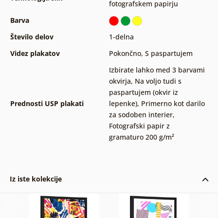
fotografskem papirju
Barva
Število delov
1-delna
Videz plakatov
Pokončno
,
S paspartujem
Izbirate lahko med 3 barvami
okvirja
,
Na voljo tudi s
paspartujem (okvir iz
Prednosti USP plakati
lepenke)
,
Primerno kot darilo
za sodoben interier
,
Fotografski papir z
gramaturo 200 g/m²
Iz iste kolekcije