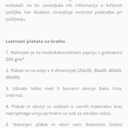
embalaži ne bo umanjkala niti informacija o krhkosti
pošiljke, kar dodatno zmanjšuje možnost poškodbe pri
pošiljanju.
Lastnosti plakata na kratko
1.
Natisnjen je na visokokakovostnem papirju z gramaturo
200 g/m²
.
2.
Plakati so na voljo v 4 dimenzijah
(20x30, 30x45, 40x60,
60x90).
3.
Izbirate lahko med 3 barvami okvirja (bela, črna,
srebrna).
4.
Plakati in okvirji so izdelani iz varnih materialov brez
neprijetnega vonja (primerni so tudi za otroško sobo).
5.
Natisnjen plakat in okvir vam dobavimo ločeno