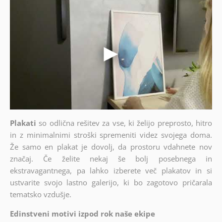
Plakati
so odlična rešitev za vse, ki želijo preprosto, hitro
in z minimalnimi stroški spremeniti videz svojega doma.
Že samo en plakat je dovolj, da prostoru vdahnete nov
značaj. Če želite nekaj še bolj posebnega in
ekstravagantnega, pa lahko izberete več plakatov in si
ustvarite svojo lastno galerijo, ki bo zagotovo pričarala
tematsko vzdušje.
Edinstveni motivi izpod rok naše ekipe