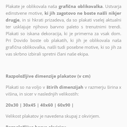
Plakate je oblikovala naša
grafična oblikovalka
. Ustvarja
edinstvene motive,
ki jih zagotovo ne boste našli nikjer
drugje
, in si hkrati prizadeva, da so plakati vselej aktualni
ter usklajuje njihovo barvno paleto s trenutnimi trendi.
Plakati so iskana dekoracija, ki je primerna za vsak dom.
Pri Dovido boste ob plakatih, ki jih je oblikovala naša
grafična oblikovalka, našli tudi posebne motive, ki so jih za
vas skrbno izbirali spretni člani naše ekipa.
Razpoložljive dimenzije plakatov (v cm)
Plakati so na voljo v
štirih dimenzijah
v razmerju širina x
višina, in sicer v naslednjih velikostih:
20x30 | 30x45 | 40x60 | 60x90 |
Velikost plakatov je navedena skupaj z okvirjem.