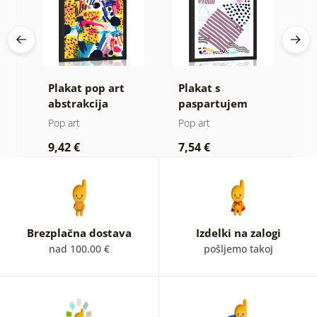
a
Plakat pop art
Plakat s
P
ta
abstrakcija
paspartujem
p
Memphis vzorec v
p
Pop art
Pop art
P
pop art stilu
b
9,42 €
7,54 €
7
Brezplačna dostava
Izdelki na zalogi
nad 100.00 €
pošljemo takoj