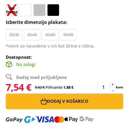
Izberite dimenzijo plakata:
20x30
30x45
40x60
60x90
*mere so navedene v cm kot širina x višina.
Dostopnost:
Na zalogi
Dodaj med priljubljene
7,54 €
+
9,42 €
Prihranite
1,88 €
kom
-
DODAJ V KOŠARICO