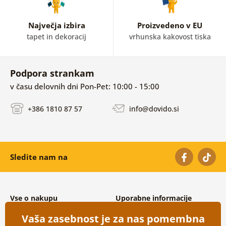
Največja izbira
Proizvedeno v EU
tapet in dekoracij
vrhunska kakovost tiska
Podpora strankam
v času delovnih dni Pon-Pet: 10:00 - 15:00
+386 1810 87 57
info@dovido.si
Sledite nam na
Vse o nakupu
Uporabne informacije
Splošni in reklamacijski pogoji
O nas
Vaša zasebnost je za nas pomembna
Varovanje osebnih podatkov
Pogosto zastavljena vprašanja