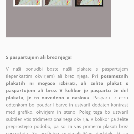
S paspartujem ali brez njega!
V naši ponudbi boste našli plakate s paspartujem
(lepenkastim okvirjem) ali brez njega.
Pri posameznih
plakatih ni mogoče izbirati, ali želite plakat s
paspartujem ali brez. V kolikor je paspartu že del
plakata, je to navedeno v naslovu
. Paspartu z ecru
odtenkom bo poudaril barve in ustvaril dodaten kontrast
med grafiko, okvirjem in steno. Poleg tega bo ustvaril
subtilen vtis tridimenzionalnega okvirja. V kolikor pa želite
preprostejšo podobo, pa so za vas primerni plakati brez
paspartuja. So prefinjen minimalističen dodatek, ki se