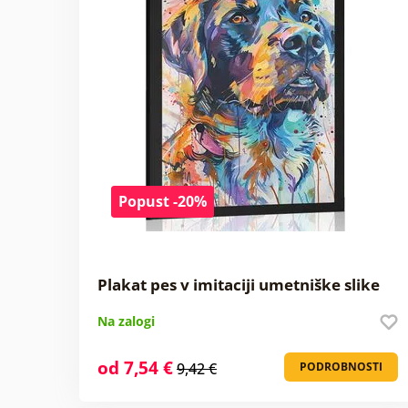
Popust -20%
Plakat pes v imitaciji umetniške slike
Na zalogi
od 7,54 €
9,42 €
PODROBNOSTI