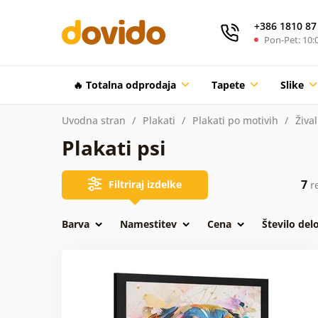
+386 1810 87
Pon-Pet: 10:0
🔥 Totalna odprodaja
Tapete
Slike
Uvodna stran
Plakati
Plakati po motivih
Žival
Plakati psi
7
Filtriraj izdelke
re
Barva
Namestitev
Cena
Število del