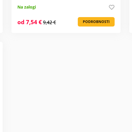
Na zalogi
od 7,54 €
9,42 €
PODROBNOSTI