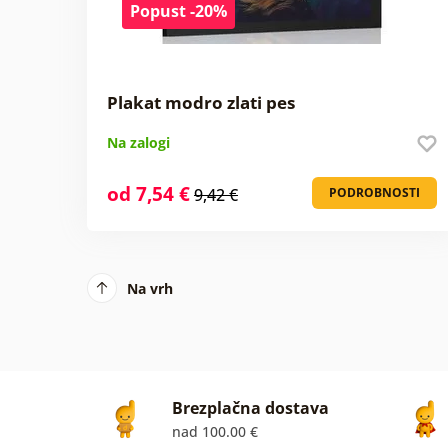
Popust -20%
Plakat modro zlati pes
Na zalogi
od 7,54 €
9,42 €
PODROBNOSTI
Na vrh
Brezplačna dostava
nad 100.00 €