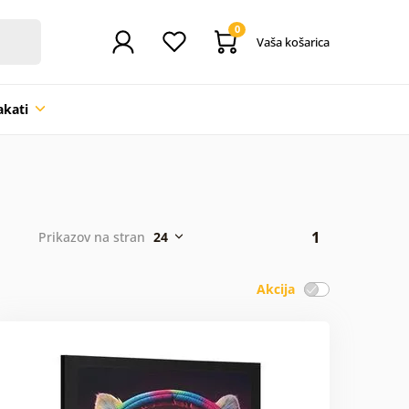
0
Vaša košarica
akati
1
Prikazov na stran
24
Akcija