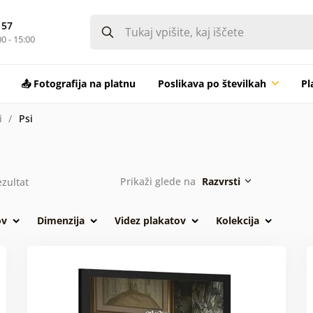
 57
0 - 15:00
📤 Fotografija na platnu
Poslikava po številkah
Pl
i
Psi
Prikaži glede na
Razvrsti
zultat
ov
Dimenzija
Videz plakatov
Kolekcija