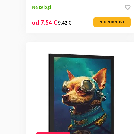
Na zalogi
od 7,54 €
9,42 €
PODROBNOSTI