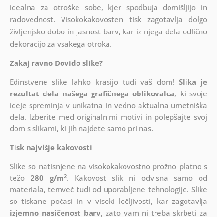
idealna za otroške sobe, kjer spodbuja domišljijo in
radovednost. Visokokakovosten tisk zagotavlja dolgo
življenjsko dobo in jasnost barv, kar iz njega dela odlično
dekoracijo za vsakega otroka.
Zakaj ravno Dovido slike?
Edinstvene slike lahko krasijo tudi vaš dom!
Slika je
rezultat dela našega grafičnega oblikovalca
, ki
svoje
ideje spreminja v unikatna in vedno aktualna umetniška
dela. Izberite med originalnimi motivi in polepšajte svoj
dom s slikami, ki jih najdete samo pri nas.
Tisk najvišje kakovosti
Slike so natisnjene na visokokakovostno prožno platno s
2
težo
280 g/m
. Kakovost slik ni odvisna samo od
materiala, temveč tudi od uporabljene tehnologije. Slike
so tiskane počasi in v visoki ločljivosti, kar zagotavlja
izjemno nasičenost barv
, zato vam ni treba skrbeti za