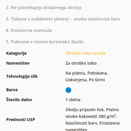
2. Ne potrebujejo dodatnega okvirja
3. Tiskane s sodobnimi ploterji – visoka nasičenost barv
4. Enostavna montaža
5. Pakirane v močno kartonsko škatlo
Kategorije
Otroške slike vesolje
Namestitev
Za otroško sobo
Na platnu
,
Potiskana
,
Tehnologija slik
Uokvirjena
,
Po širini
Barva
Število delov
1-delna
Okolju prijazen tisk
,
Platno
visoke kakovosti 280 g/m²
,
Prednosti USP
Nasičenost barv
,
Enostavna
namestitev