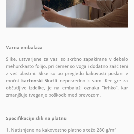
Varna embalaža
Slike, ustvarjene za vas, so skrbno zapakirane v debelo
mehurčkasto folijo, pri čemer so vogali dodatno zaščiteni
z več plastmi.
Slike so po pregledu kakovosti poslani v
močni
kartonski škatli
neposredno k vam. Ker gre za
občutljive izdelke, je na embalaži oznaka "krhko", kar
zmanjšuje tveganje poškodb med prevozom.
Specifikacije slik na platnu
2
1. Natisnjene na kakovostno platno s težo 280 g/m