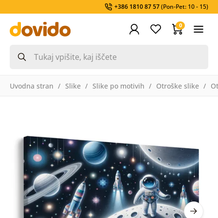
+386 1810 87 57
(Pon-Pet: 10 - 15)
0
Uvodna stran
Slike
Slike po motivih
Otroške slike
Ot