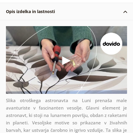
Opis izdelka in lastnosti
Slika otroškega astronavta na Luni prenaša male
avanturiste v fascinanten vesolje. Glavni element je
astronavt, ki stoji na lunarnem površju, obdan z raketami
in planeti. Vesoljske motive so prikazane v živahnih
barvah, kar ustvarja čarobno in igrivo vzdušje. Ta slika je