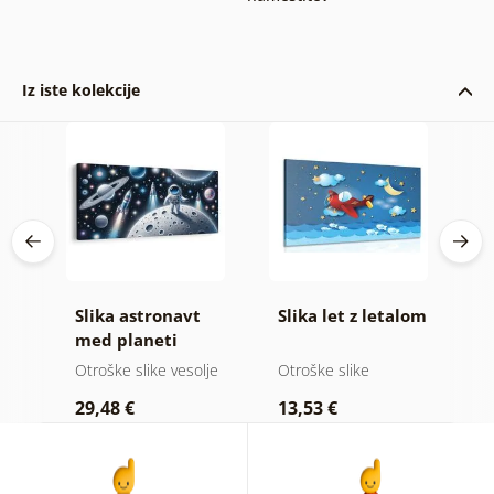
Iz iste kolekcije
an
Slika astronavt
Slika let z letalom
S
med planeti
s
lje
Otroške slike vesolje
Otroške slike
O
29,48 €
13,53 €
1