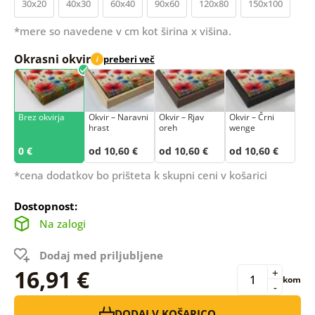
30x20
40x30
60x40
90x60
120x80
150x100
*mere so navedene v cm kot širina x višina.
Okrasni okvir
preberi več
i
Brez okvirja
Okvir – Naravni
Okvir – Rjav
Okvir – Črni
hrast
oreh
wenge
0 €
od 10,60 €
od 10,60 €
od 10,60 €
*cena dodatkov bo prišteta k skupni ceni v košarici
Dostopnost:
Na zalogi
Dodaj med priljubljene
16,91 €
+
kom
-
DODAJ V KOŠARICO