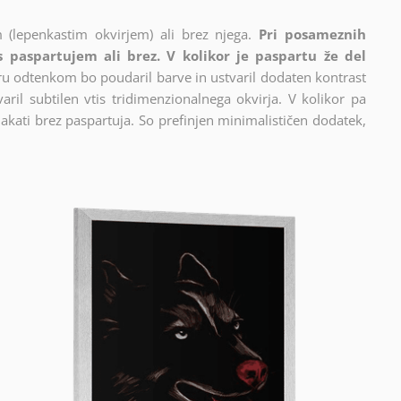
 (lepenkastim okvirjem) ali brez njega.
Pri posameznih
 s paspartujem ali brez. V kolikor je paspartu že del
cru odtenkom bo poudaril barve in ustvaril dodaten kontrast
ril subtilen vtis tridimenzionalnega okvirja. V kolikor pa
akati brez paspartuja. So prefinjen minimalističen dodatek,