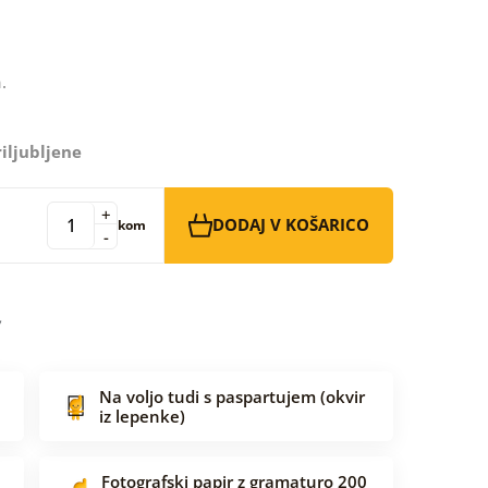
.
iljubljene
+
DODAJ V KOŠARICO
kom
-
Na voljo tudi s paspartujem (okvir
iz lepenke)
Fotografski papir z gramaturo 200