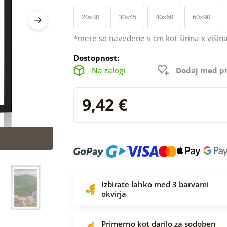
20x30
30x45
40x60
60x90
*mere so navedene v cm kot širina x višina
Dostopnost:
Na zalogi
Dodaj med pr
9,42 €
Izbirate lahko med 3 barvami
okvirja
Primerno kot darilo za sodoben