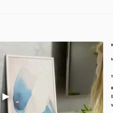
K
N
T
B
Š
V