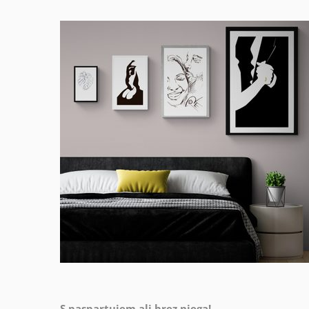
S paspartujem ali brez njega!