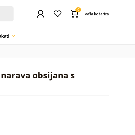
0
Vaša košarica
akati
 narava obsijana s