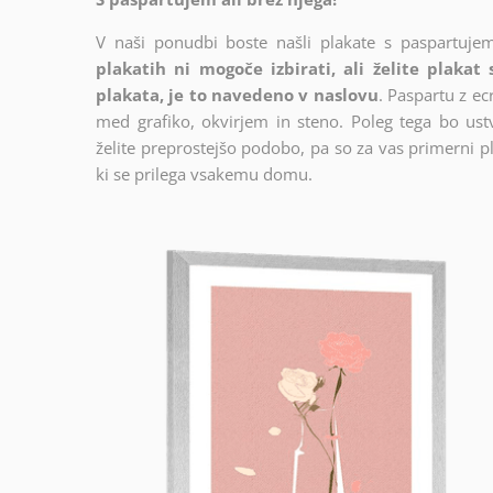
V naši ponudbi boste našli plakate s paspartujem
plakatih ni mogoče izbirati, ali želite plakat
plakata, je to navedeno v naslovu
. Paspartu z e
med grafiko, okvirjem in steno. Poleg tega bo ustva
želite preprostejšo podobo, pa so za vas primerni pl
ki se prilega vsakemu domu.