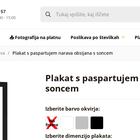
 57
0 - 15:00
📤 Fotografija na platnu
Poslikava po številkah
Pl
va
Plakat s paspartujem narava obsijana s soncem
Plakat s paspartujem
soncem
Izberite barvo okvirja:
Izberite dimenzijo plakata: