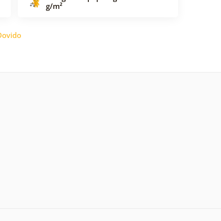
g/m²
Dovido