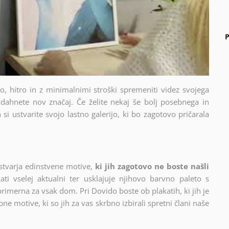
P
sto, hitro in z minimalnimi stroški spremeniti videz svojega
dahnete nov značaj. Če želite nekaj še bolj posebnega in
si ustvarite svojo lastno galerijo, ki bo zagotovo pričarala
stvarja edinstvene motive,
ki jih zagotovo ne boste našli
ati vselej aktualni ter usklajuje njihovo barvno paleto s
 primerna za vsak dom. Pri Dovido boste ob plakatih, ki jih je
ne motive, ki so jih za vas skrbno izbirali spretni člani naše