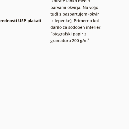
Izbirate lahko med 3
barvami okvirja
,
Na voljo
tudi s paspartujem (okvir
rednosti USP plakati
iz lepenke)
,
Primerno kot
darilo za sodoben interier
,
Fotografski papir z
gramaturo 200 g/m²