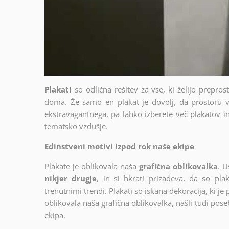
Plakati
so odlična rešitev za vse, ki želijo prepro
doma. Že samo en plakat je dovolj, da prostoru v
ekstravagantnega, pa lahko izberete več plakatov in 
tematsko vzdušje.
Edinstveni motivi izpod rok naše ekipe
Plakate je oblikovala naša
grafična oblikovalka
. U
nikjer drugje
, in si hkrati prizadeva, da so plak
trenutnimi trendi. Plakati so iskana dekoracija, ki je
oblikovala naša grafična oblikovalka, našli tudi poseb
ekipa.