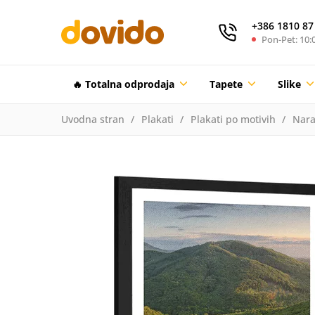
+386 1810 87
Pon-Pet: 10:0
🔥 Totalna odprodaja
Tapete
Slike
Uvodna stran
Plakati
Plakati po motivih
Nara