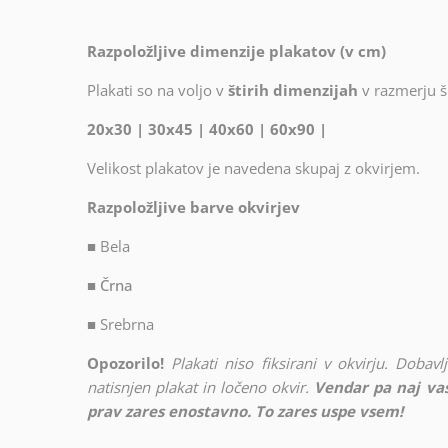
Razpoložljive dimenzije plakatov (v cm)
Plakati so na voljo v
štirih dimenzijah
v razmerju ši
20x30 | 30x45 | 40x60 | 60x90 |
Velikost plakatov je navedena skupaj z okvirjem.
Razpoložljive barve okvirjev
■
Bela
■ Črna
■
Srebrna
Opozorilo!
Plakati niso fiksirani v okvirju. Doba
natisnjen plakat in ločeno okvir.
Vendar pa naj vas
prav zares enostavno. To zares uspe vsem!