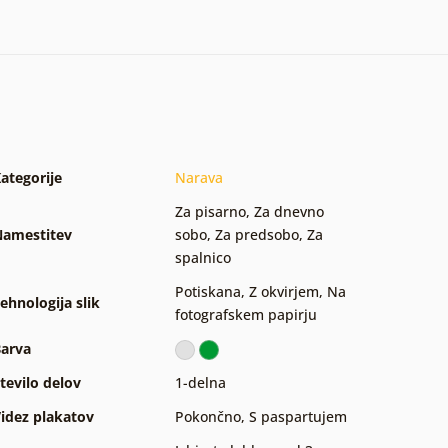
ategorije
Narava
Za pisarno
,
Za dnevno
amestitev
sobo
,
Za predsobo
,
Za
spalnico
Potiskana
,
Z okvirjem
,
Na
ehnologija slik
fotografskem papirju
arva
tevilo delov
1-delna
idez plakatov
Pokončno
,
S paspartujem