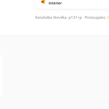
interier
Kataloška številka: p131+p Proizvajalec: