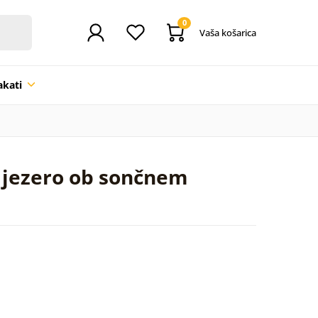
0
Vaša košarica
akati
 jezero ob sončnem