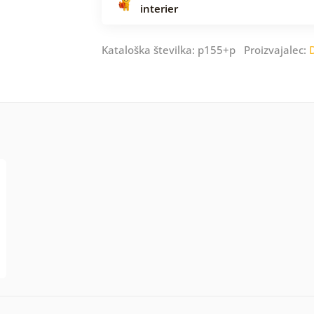
interier
Kataloška številka: p155+p Proizvajalec: