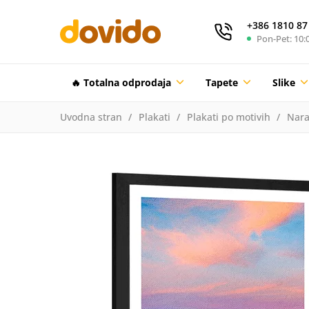
+386 1810 87
Pon-Pet: 10:0
🔥 Totalna odprodaja
Tapete
Slike
Uvodna stran
Plakati
Plakati po motivih
Nara