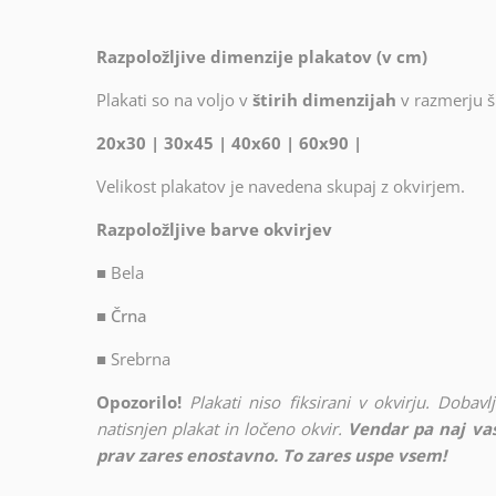
Razpoložljive dimenzije plakatov (v cm)
Plakati so na voljo v
štirih dimenzijah
v razmerju ši
20x30 | 30x45 | 40x60 | 60x90 |
Velikost plakatov je navedena skupaj z okvirjem.
Razpoložljive barve okvirjev
■
Bela
■ Črna
■
Srebrna
Opozorilo!
Plakati niso fiksirani v okvirju. Doba
natisnjen plakat in ločeno okvir.
Vendar pa naj vas
prav zares enostavno. To zares uspe vsem!