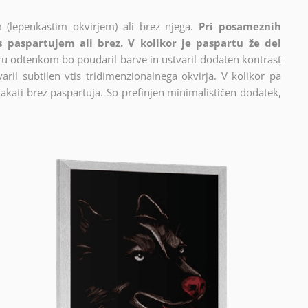
 (lepenkastim okvirjem) ali brez njega.
Pri posameznih
 s paspartujem ali brez. V kolikor je paspartu že del
cru odtenkom bo poudaril barve in ustvaril dodaten kontrast
ril subtilen vtis tridimenzionalnega okvirja. V kolikor pa
akati brez paspartuja. So prefinjen minimalističen dodatek,