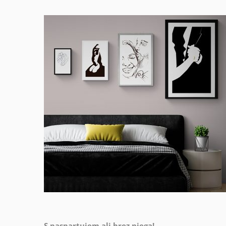
S paspartujem ali brez njega!