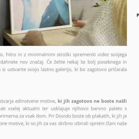
P
sto, hitro in z minimalnimi stroški spremeniti videz svojega
dahnete nov značaj. Če želite nekaj še bolj posebnega in
si ustvarite svojo lastno galerijo, ki bo zagotovo pričarala
stvarja edinstvene motive,
ki jih zagotovo ne boste našli
ati vselej aktualni ter usklajuje njihovo barvno paleto s
 primerna za vsak dom. Pri Dovido boste ob plakatih, ki jih je
ne motive, ki so jih za vas skrbno izbirali spretni člani naše