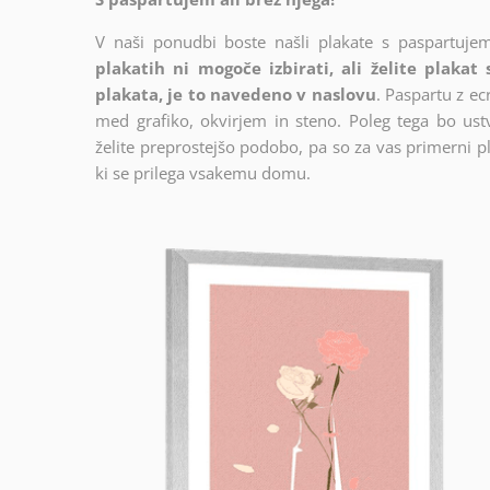
V naši ponudbi boste našli plakate s paspartujem
plakatih ni mogoče izbirati, ali želite plakat
plakata, je to navedeno v naslovu
. Paspartu z e
med grafiko, okvirjem in steno. Poleg tega bo ustva
želite preprostejšo podobo, pa so za vas primerni pl
ki se prilega vsakemu domu.