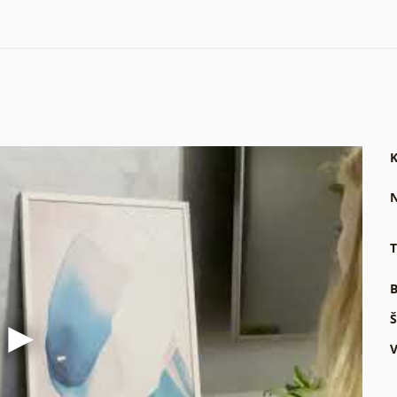
K
N
T
B
Š
V