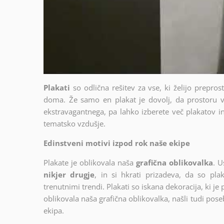
Plakati
so odlična rešitev za vse, ki želijo prepro
doma. Že samo en plakat je dovolj, da prostoru v
ekstravagantnega, pa lahko izberete več plakatov in 
tematsko vzdušje.
Edinstveni motivi izpod rok naše ekipe
Plakate je oblikovala naša
grafična oblikovalka
. U
nikjer drugje
, in si hkrati prizadeva, da so plak
trenutnimi trendi. Plakati so iskana dekoracija, ki je
oblikovala naša grafična oblikovalka, našli tudi poseb
ekipa.