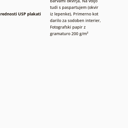
barvami okvirja
,
Na voljo
tudi s paspartujem (okvir
rednosti USP plakati
iz lepenke)
,
Primerno kot
darilo za sodoben interier
,
Fotografski papir z
gramaturo 200 g/m²