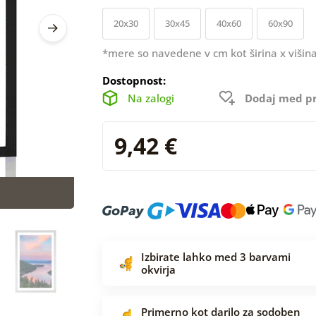
20x30
30x45
40x60
60x90
*mere so navedene v cm kot širina x višina
Dostopnost:
Na zalogi
Dodaj med pr
9,42 €
Izbirate lahko med 3 barvami
okvirja
Primerno kot darilo za sodoben