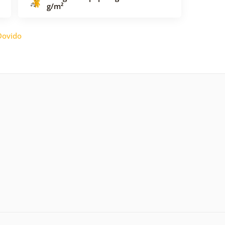
g/m²
Dovido