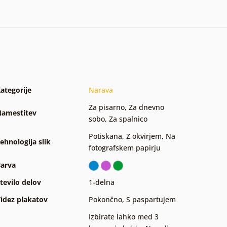
ategorije
Narava
Za pisarno
,
Za dnevno
amestitev
sobo
,
Za spalnico
Potiskana
,
Z okvirjem
,
Na
ehnologija slik
fotografskem papirju
arva
tevilo delov
1-delna
idez plakatov
Pokončno
,
S paspartujem
Izbirate lahko med 3