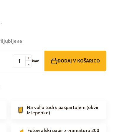
.
iljubljene
+
DODAJ V KOŠARICO
kom
-
Na voljo tudi s paspartujem (okvir
iz lepenke)
Fotografski papir z gramaturo 200