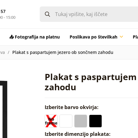
 57
0 - 15:00
📤 Fotografija na platnu
Poslikava po številkah
Pl
va
Plakat s paspartujem jezero ob sončnem zahodu
Plakat s paspartujem
zahodu
Izberite barvo okvirja:
Izberite dimenzijo plakata: