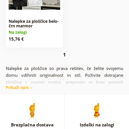
Nalepke za ploščice belo-
črn marmor
Na zalogi
15,76 €
1
Nalepke za ploščice so prava rešitev, če želite svojemu
domu vdihniti originalnost in stil. Poživite dotrajane
ploščice z novimi motivi, preprosto in brez pomoči
Prikaži opis
strokovnjakov in posebnih veščin. S samolepilnimi
nalepkami boste dosegli prijetno spremembo. Nalepke so
primerne za vsak interjer. Dizajn je namenjen poživitvi
kopalnic, kuhinj, omaric in drugih delov prostorov.
Brezplačna dostava
Izdelki na zalogi