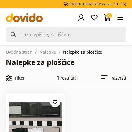
+386 1810 87 57
(Pon-Pet: 10 - 15)
0
Uvodna stran
Nalepke
Nalepke za ploščice
Nalepke za ploščice
1
Filter
rezultat
Razvrsti