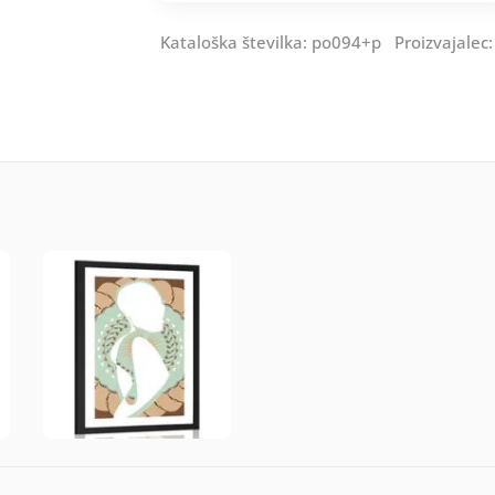
Kataloška številka: po094+p Proizvajalec