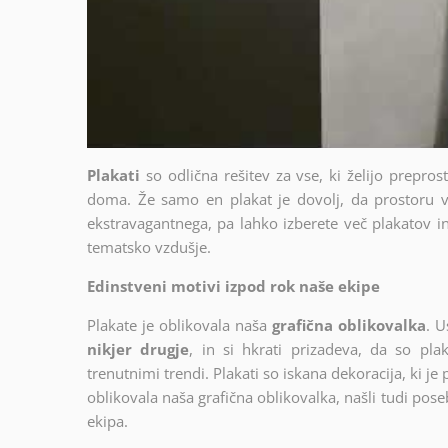
Plakati
so odlična rešitev za vse, ki želijo prepro
doma. Že samo en plakat je dovolj, da prostoru v
ekstravagantnega, pa lahko izberete več plakatov in 
tematsko vzdušje.
Edinstveni motivi izpod rok naše ekipe
Plakate je oblikovala naša
grafična oblikovalka
. U
nikjer drugje
, in si hkrati prizadeva, da so plak
trenutnimi trendi. Plakati so iskana dekoracija, ki je
oblikovala naša grafična oblikovalka, našli tudi poseb
ekipa.