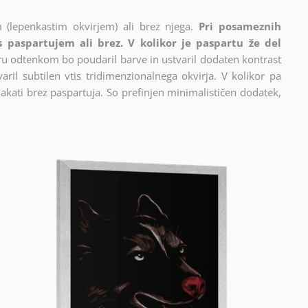
 (lepenkastim okvirjem) ali brez njega.
Pri posameznih
 s paspartujem ali brez. V kolikor je paspartu že del
cru odtenkom bo poudaril barve in ustvaril dodaten kontrast
ril subtilen vtis tridimenzionalnega okvirja. V kolikor pa
akati brez paspartuja. So prefinjen minimalističen dodatek,