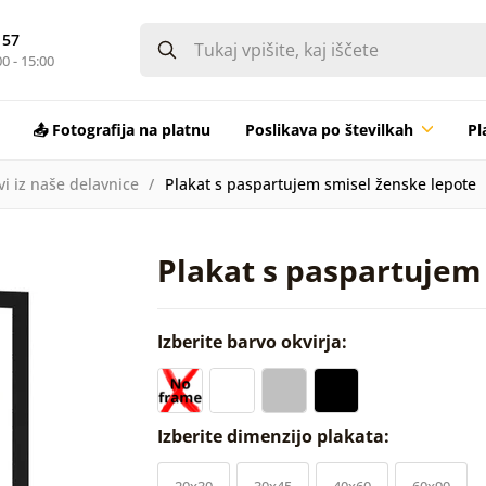
 57
0 - 15:00
📤 Fotografija na platnu
Poslikava po številkah
Pl
vi iz naše delavnice
Plakat s paspartujem smisel ženske lepote
Plakat s paspartujem
Izberite barvo okvirja:
Izberite dimenzijo plakata:
20x30
30x45
40x60
60x90