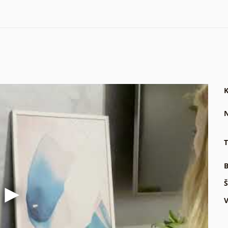
K
N
T
B
Š
V