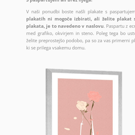
V naši ponudbi boste našli plakate s paspartujem
plakatih ni mogoče izbirati, ali želite plakat
plakata, je to navedeno v naslovu
. Paspartu z e
med grafiko, okvirjem in steno. Poleg tega bo ustva
želite preprostejšo podobo, pa so za vas primerni pl
ki se prilega vsakemu domu.