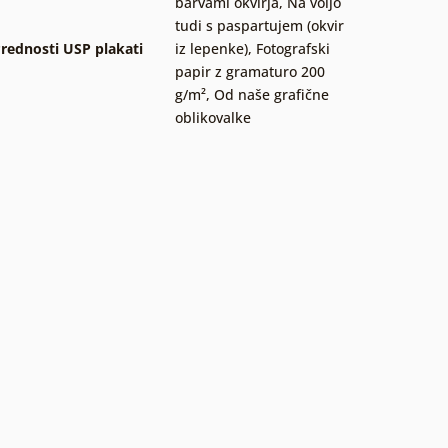
barvami okvirja
,
Na voljo
tudi s paspartujem (okvir
rednosti USP plakati
iz lepenke)
,
Fotografski
papir z gramaturo 200
g/m²
,
Od naše grafične
oblikovalke