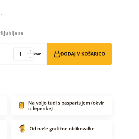
.
iljubljene
+
DODAJ V KOŠARICO
kom
-
Na voljo tudi s paspartujem (okvir
iz lepenke)
Od naše grafične oblikovalke