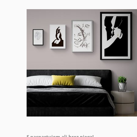
S paspartujem ali brez njega!