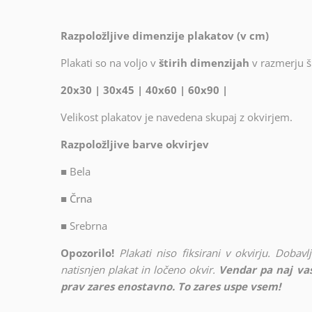
Razpoložljive dimenzije plakatov (v cm)
Plakati so na voljo v
štirih dimenzijah
v razmerju ši
20x30 | 30x45 | 40x60 | 60x90 |
Velikost plakatov je navedena skupaj z okvirjem.
Razpoložljive barve okvirjev
■
Bela
■ Črna
■
Srebrna
Opozorilo!
Plakati niso fiksirani v okvirju. Doba
natisnjen plakat in ločeno okvir.
Vendar pa naj vas
prav zares enostavno. To zares uspe vsem!