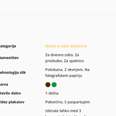
ategorije
Motivi iz naše delavnice
Za dnevno sobo
,
Za
amestitev
predsobo
,
Za spalnico
Potiskana
,
Z okvirjem
,
Na
ehnologija slik
fotografskem papirju
arva
tevilo delov
1-delna
idez plakatov
Pokončno
,
S paspartujem
Izbirate lahko med 3