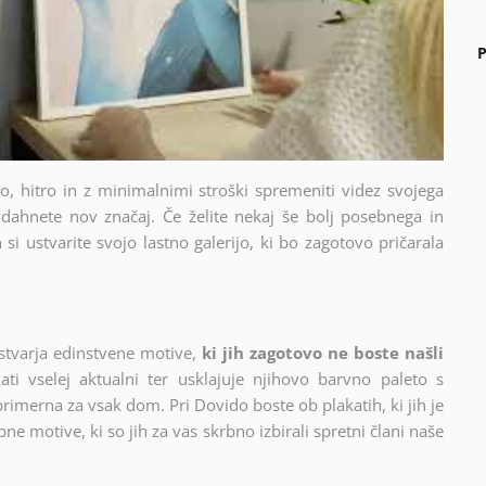
P
sto, hitro in z minimalnimi stroški spremeniti videz svojega
dahnete nov značaj. Če želite nekaj še bolj posebnega in
si ustvarite svojo lastno galerijo, ki bo zagotovo pričarala
stvarja edinstvene motive,
ki jih zagotovo ne boste našli
ati vselej aktualni ter usklajuje njihovo barvno paleto s
 primerna za vsak dom. Pri Dovido boste ob plakatih, ki jih je
ne motive, ki so jih za vas skrbno izbirali spretni člani naše