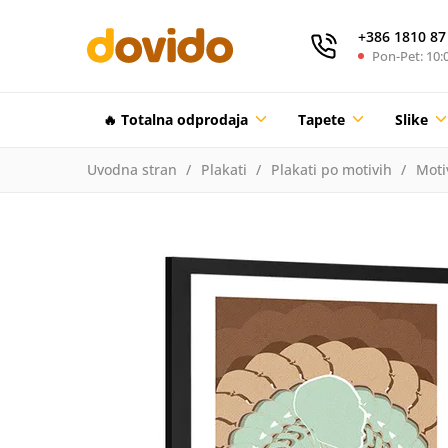
+386 1810 87
Pon-Pet: 10:0
🔥 Totalna odprodaja
Tapete
Slike
Uvodna stran
Plakati
Plakati po motivih
Moti