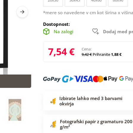
*mere so navedene v cm kot širina x višina
Dostopnost:
Na zalogi
Dodaj med pr
7,54 €
Cena:
9,42 €
Prihranite
1,88 €
Izbirate lahko med 3 barvami
okvirja
Fotografski papir z gramaturo 200
g/m²