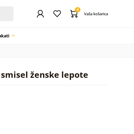
0
Vaša košarica
akati
 smisel ženske lepote