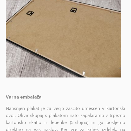
Varna embalaža
Natisnjen plakat je za večjo zaščito umeščen v kartonski
ovoj. Okvir skupaj s plakatom nato zapakiramo v trpežno
kartonsko škatlo iz lepenke (5-slojna) in ga pošljemo
direktno na vaš naslov. Ker gre za krhek izdelek, na