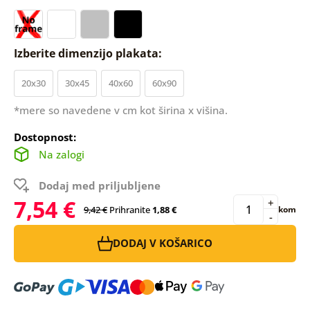
Izberite dimenzijo plakata:
20x30
30x45
40x60
60x90
*mere so navedene v cm kot širina x višina.
Dostopnost:
Na zalogi
Dodaj med priljubljene
7,54 €
+
9,42 €
Prihranite
1,88 €
kom
-
DODAJ V KOŠARICO