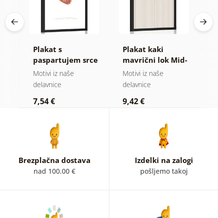
Plakat s
Plakat kaki
P
paspartujem srce
mavrični lok Mid-
v
mu
s citatom
Century
M
Motivi iz naše
Motivi iz naše
Mo
delavnice
delavnice
d
7,54 €
9,42 €
7
Brezplačna dostava
Izdelki na zalogi
nad 100.00 €
pošljemo takoj