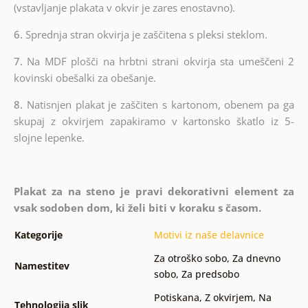
(vstavljanje plakata v okvir je zares enostavno).
6.
Sprednja stran okvirja je zaščitena s pleksi steklom.
7.
Na MDF plošči na hrbtni strani okvirja sta umeščeni 2
kovinski obešalki za obešanje.
8.
Natisnjen plakat je zaščiten s kartonom, obenem pa ga
skupaj z okvirjem zapakiramo v kartonsko škatlo iz 5-
slojne lepenke.
Plakat za na steno je pravi dekorativni element za
vsak sodoben dom, ki želi biti v koraku s časom.
Kategorije
Motivi iz naše delavnice
Za otroško sobo
,
Za dnevno
Namestitev
sobo
,
Za predsobo
Potiskana
,
Z okvirjem
,
Na
Tehnologija slik