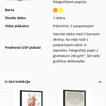
fotografskem papirju
Barva
Število delov
1-delna
Videz plakatov
Pokončno
,
S paspartujem
Izbirate lahko med 3 barvami
okvirja
,
Na voljo tudi s
paspartujem (okvir iz
Prednosti USP plakati
lepenke)
,
Fotografski papir z
gramaturo 200 g/m²
,
Od naše
grafične oblikovalke
Iz iste kolekcije