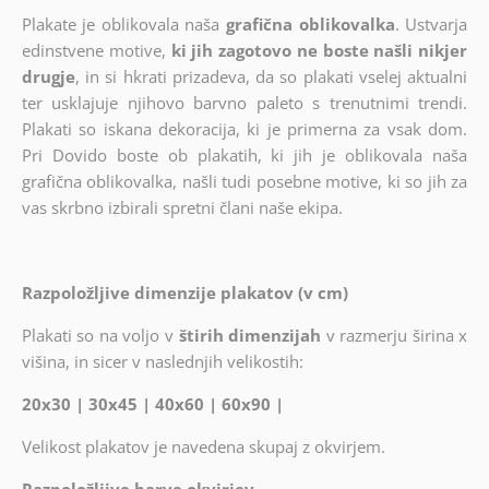
Plakate je oblikovala naša
grafična oblikovalka
. Ustvarja
edinstvene motive,
ki jih zagotovo ne boste našli nikjer
drugje
, in si hkrati prizadeva, da so plakati vselej aktualni
ter usklajuje njihovo barvno paleto s trenutnimi trendi.
Plakati so iskana dekoracija, ki je primerna za vsak dom.
Pri Dovido boste ob plakatih, ki jih je oblikovala naša
grafična oblikovalka, našli tudi posebne motive, ki so jih za
vas skrbno izbirali spretni člani naše ekipa.
Razpoložljive dimenzije plakatov (v cm)
Plakati so na voljo v
štirih dimenzijah
v razmerju širina x
višina, in sicer v naslednjih velikostih:
20x30 | 30x45 | 40x60 | 60x90 |
Velikost plakatov je navedena skupaj z okvirjem.