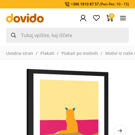
+386 1810 87 57
(Pon-Pet: 10 - 15)
0
Uvodna stran
Plakati
Plakati po motivih
Motivi iz naše