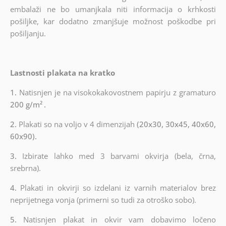
embalaži ne bo umanjkala niti informacija o krhkosti
pošiljke, kar dodatno zmanjšuje možnost poškodbe pri
pošiljanju.
Lastnosti plakata na kratko
1.
Natisnjen je na visokokakovostnem papirju z gramaturo
200 g/m²
.
2.
Plakati so na voljo v 4 dimenzijah
(20x30, 30x45, 40x60,
60x90).
3.
Izbirate lahko med 3 barvami okvirja (bela, črna,
srebrna).
4.
Plakati in okvirji so izdelani iz varnih materialov brez
neprijetnega vonja (primerni so tudi za otroško sobo).
5.
Natisnjen plakat in okvir vam dobavimo ločeno