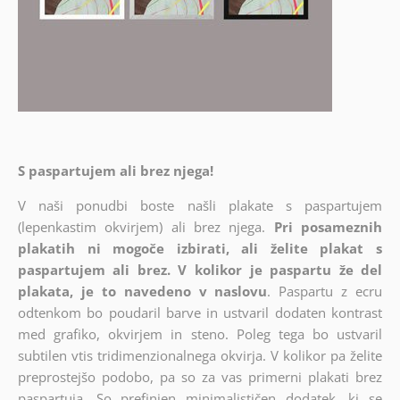
S paspartujem ali brez njega!
V naši ponudbi boste našli plakate s paspartujem
(lepenkastim okvirjem) ali brez njega.
Pri posameznih
plakatih ni mogoče izbirati, ali želite plakat s
paspartujem ali brez. V kolikor je paspartu že del
plakata, je to navedeno v naslovu
. Paspartu z ecru
odtenkom bo poudaril barve in ustvaril dodaten kontrast
med grafiko, okvirjem in steno. Poleg tega bo ustvaril
subtilen vtis tridimenzionalnega okvirja. V kolikor pa želite
preprostejšo podobo, pa so za vas primerni plakati brez
paspartuja. So prefinjen minimalističen dodatek, ki se