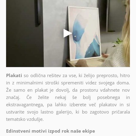
Plakati
so odlična rešitev za vse, ki želijo preprosto, hitro
in z minimalnimi stroški spremeniti videz svojega doma.
Že samo en plakat je dovolj, da prostoru vdahnete nov
značaj. Če želite nekaj še bolj posebnega in
ekstravagantnega, pa lahko izberete več plakatov in si
ustvarite svojo lastno galerijo, ki bo zagotovo pričarala
tematsko vzdušje.
Edinstveni motivi izpod rok naše ekipe