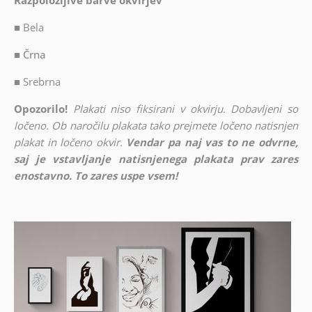
Razpoložljive barve okvirjev
■
Bela
■ Črna
■
Srebrna
Opozorilo!
Plakati niso fiksirani v okvirju. Dobavljeni so
ločeno. Ob naročilu plakata tako prejmete ločeno natisnjen
plakat in ločeno okvir.
Vendar pa naj vas to ne odvrne,
saj je vstavljanje natisnjenega plakata prav zares
enostavno. To zares uspe vsem!