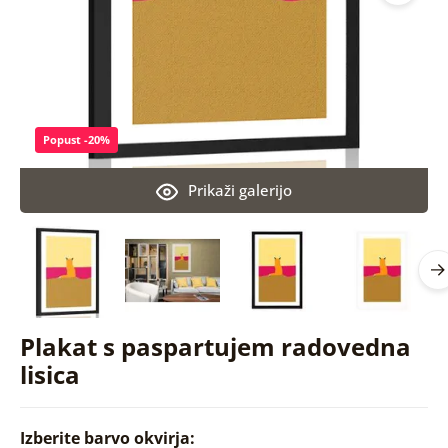
Popust -20%
Prikaži galerijo
Plakat s paspartujem radovedna
lisica
Izberite barvo okvirja: