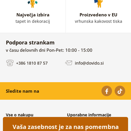
Največja izbira
Proizvedeno v EU
tapet in dekoracij
vrhunska kakovost tiska
Podpora strankam
v času delovnih dni Pon-Pet: 10:00 - 15:00
+386 1810 87 57
info@dovido.si
Sledite nam na
Vse o nakupu
Uporabne informacije
Splošni in reklamacijski pogoji
O nas
Vaša zasebnost je za nas pomembna
Varovanje osebnih podatkov
Pogosto zastavljena vprašanja