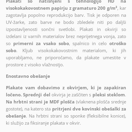
Plakati so natisnjeni s tehnologijo HD na
visokokakovostnem papirju z gramaturo 200 g/m²
, kar
zagotavlja popolno reprodukcijo barv. Tisk je odporen na
UV-žarke, zato barve ne bodo zbledele niti po daljši
izpostavljenosti sončni svetlobi. Plakati in okvirji so
izdelani iz varnih materialov brez neprijetnega vonja, zato
so
primerni za vsako sobo
, spalnico in celo
otroško
sobo
. Kljub visokokakovostnim materialom, ki jih
uporabljamo, ne priporočamo, da plakate umestite v
prostore z visoko vlažnostjo.
Enostavno obešanje
Plakate vam dobavimo z okvirjem, ki je zapakiran
ločeno. Sprednji del
okvirja je zaščiten s
pleksi steklom
.
Na hrbtni strani je MDF plošča
(vlaknena plošča srednje
gostote), na katero sta
pritrjeni dve kovinski obešalki za
obešanje
. Na hrbtni strani so sponke (fleksibilne konice),
ki služijo za fiksiranje plakata v okvir.