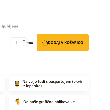
.
iljubljene
+
DODAJ V KOŠARICO
kom
-
Na voljo tudi s paspartujem (okvir
iz lepenke)
Od naše grafične oblikovalke