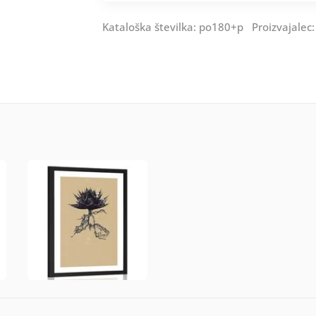
Kataloška številka: po180+p Proizvajalec