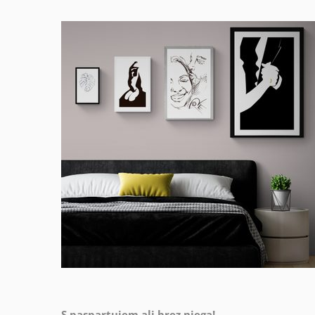
S paspartujem ali brez njega!