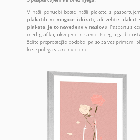
V naši ponudbi boste našli plakate s paspartujem
plakatih ni mogoče izbirati, ali želite plakat
plakata, je to navedeno v naslovu
. Paspartu z e
med grafiko, okvirjem in steno. Poleg tega bo ustva
želite preprostejšo podobo, pa so za vas primerni pl
ki se prilega vsakemu domu.