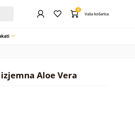
0
Vaša košarica
akati
 izjemna Aloe Vera