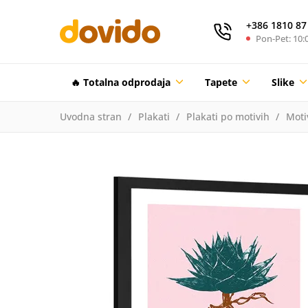
+386 1810 87
Pon-Pet: 10:0
🔥 Totalna odprodaja
Tapete
Slike
Uvodna stran
Plakati
Plakati po motivih
Moti