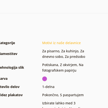
ategorije
Motivi iz naše delavnice
Za pisarno
,
Za kuhinjo
,
Za
amestitev
dnevno sobo
,
Za predsobo
Potiskana
,
Z okvirjem
,
Na
ehnologija slik
fotografskem papirju
arva
tevilo delov
1-delna
idez plakatov
Pokončno
,
S paspartujem
Izbirate lahko med 3