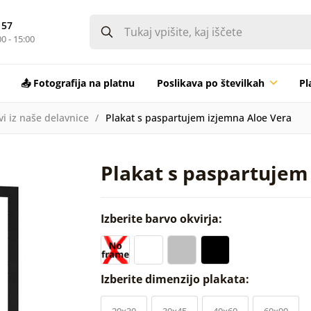
 57
0 - 15:00
📤 Fotografija na platnu
Poslikava po številkah
Pl
vi iz naše delavnice
Plakat s paspartujem izjemna Aloe Vera
Plakat s paspartujem
Izberite barvo okvirja:
Izberite dimenzijo plakata:
20x30
30x45
40x60
60x90