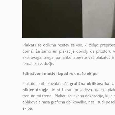
Plakati
so odlična rešitev za vse, ki želijo prepro
doma. Že samo en plakat je dovolj, da prostoru v
ekstravagantnega, pa lahko izberete več plakatov in 
tematsko vzdušje.
Edinstveni motivi izpod rok naše ekipe
Plakate je oblikovala naša
grafična oblikovalka
. U
nikjer drugje
, in si hkrati prizadeva, da so plak
trenutnimi trendi. Plakati so iskana dekoracija, ki je
oblikovala naša grafična oblikovalka, našli tudi poseb
ekipa.