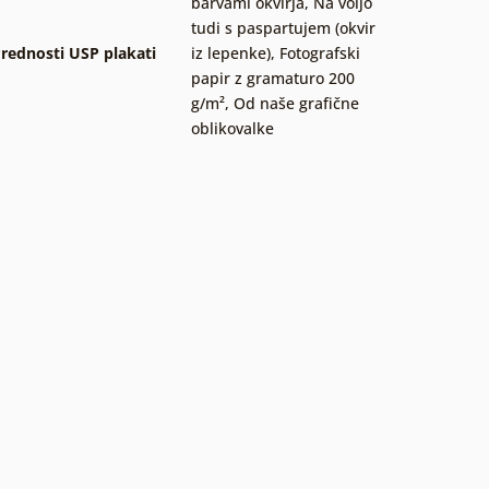
barvami okvirja
,
Na voljo
tudi s paspartujem (okvir
rednosti USP plakati
iz lepenke)
,
Fotografski
papir z gramaturo 200
g/m²
,
Od naše grafične
oblikovalke