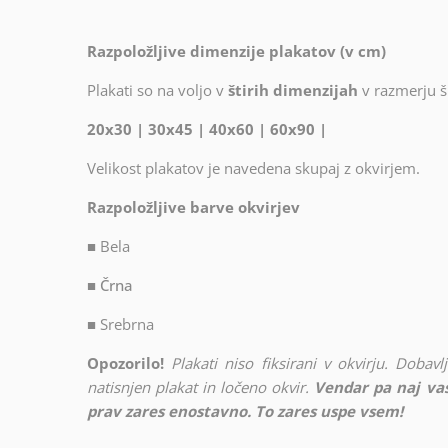
Razpoložljive dimenzije plakatov (v cm)
Plakati so na voljo v
štirih dimenzijah
v razmerju ši
20x30 | 30x45 | 40x60 | 60x90 |
Velikost plakatov je navedena skupaj z okvirjem.
Razpoložljive barve okvirjev
■
Bela
■ Črna
■
Srebrna
Opozorilo!
Plakati niso fiksirani v okvirju. Doba
natisnjen plakat in ločeno okvir.
Vendar pa naj vas
prav zares enostavno. To zares uspe vsem!