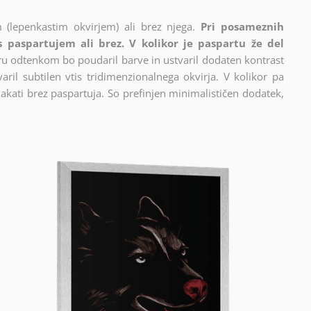
 (lepenkastim okvirjem) ali brez njega.
Pri posameznih
 s paspartujem ali brez. V kolikor je paspartu že del
cru odtenkom bo poudaril barve in ustvaril dodaten kontrast
ril subtilen vtis tridimenzionalnega okvirja. V kolikor pa
akati brez paspartuja. So prefinjen minimalističen dodatek,