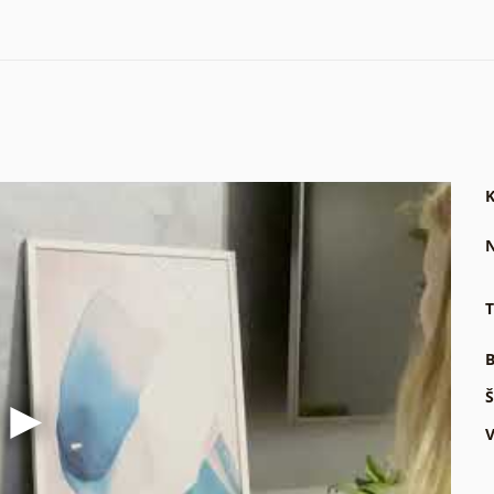
K
N
T
B
Š
V