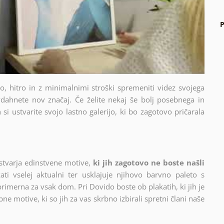
P
sto, hitro in z minimalnimi stroški spremeniti videz svojega
dahnete nov značaj. Če želite nekaj še bolj posebnega in
si ustvarite svojo lastno galerijo, ki bo zagotovo pričarala
stvarja edinstvene motive,
ki jih zagotovo ne boste našli
ati vselej aktualni ter usklajuje njihovo barvno paleto s
 primerna za vsak dom. Pri Dovido boste ob plakatih, ki jih je
ne motive, ki so jih za vas skrbno izbirali spretni člani naše