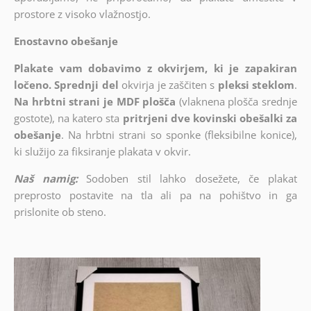
prostore z visoko vlažnostjo.
Enostavno obešanje
Plakate vam dobavimo z okvirjem, ki je zapakiran
ločeno. Sprednji del
okvirja je zaščiten s
pleksi steklom
.
Na hrbtni strani je MDF plošča
(vlaknena plošča srednje
gostote), na katero sta
pritrjeni dve kovinski obešalki za
obešanje
. Na hrbtni strani so sponke (fleksibilne konice),
ki služijo za fiksiranje plakata v okvir.
Naš namig:
Sodoben stil lahko dosežete, če plakat
preprosto postavite na tla ali pa na pohištvo in ga
prislonite ob steno.