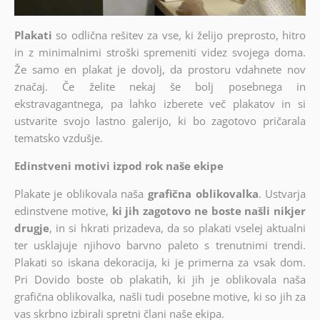
Plakati
so odlična rešitev za vse, ki želijo preprosto, hitro
in z minimalnimi stroški spremeniti videz svojega doma.
Že samo en plakat je dovolj, da prostoru vdahnete nov
značaj. Če želite nekaj še bolj posebnega in
ekstravagantnega, pa lahko izberete več plakatov in si
ustvarite svojo lastno galerijo, ki bo zagotovo pričarala
tematsko vzdušje.
Edinstveni motivi izpod rok naše ekipe
Plakate je oblikovala naša
grafična oblikovalka
. Ustvarja
edinstvene motive,
ki jih zagotovo ne boste našli nikjer
drugje
, in si hkrati prizadeva, da so plakati vselej aktualni
ter usklajuje njihovo barvno paleto s trenutnimi trendi.
Plakati so iskana dekoracija, ki je primerna za vsak dom.
Pri Dovido boste ob plakatih, ki jih je oblikovala naša
grafična oblikovalka, našli tudi posebne motive, ki so jih za
vas skrbno izbirali spretni člani naše ekipa.