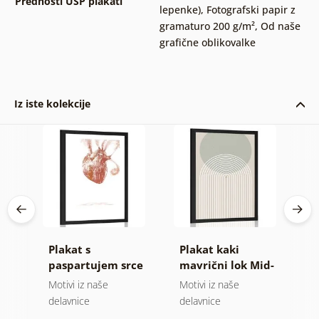
Prednosti USP plakati
lepenke)
,
Fotografski papir z
gramaturo 200 g/m²
,
Od naše
grafične oblikovalke
Iz iste kolekcije
Plakat s
Plakat kaki
P
paspartujem srce
mavrični lok Mid-
v
mu
s citatom
Century
M
Motivi iz naše
Motivi iz naše
Mo
delavnice
delavnice
d