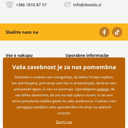
+386 1810 87 57
info@dovido.si
Sledite nam na
Vse o nakupu
Uporabne informacije
Splošni in reklamacijski pogoji
O nas
Vaša zasebnost je za nas pomembna
Varovanje osebnih podatkov
Pogosto zastavljena vprašanja
Možnosti dostave in plačila
Kontakti
Datoteke s cookies vam omogočajo, da lahko hitreje najdete,
Vračilo blaga
Veleprodaja
kar potrebujete, prihranijo vam čas in preprečujejo, da bi se vam
prikazovali oglasi, ki vas ne zanimajo. Uporabljamo
cookies
, da
vas lahko obvestimo, da ste na naši spletni strani, in da vam
lahko prikažemo izdelke glede na vaše preference. Cookies nam
pomagajo izboljšati vašo uporabniško izkušnjo na spletnih
straneh.
Zavrni vse