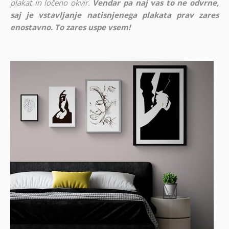
plakat in ločeno okvir.
Vendar pa naj vas to ne odvrne,
saj je vstavljanje natisnjenega plakata prav zares
enostavno. To zares uspe vsem!