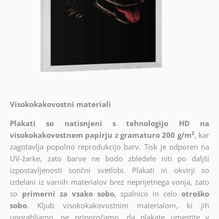
Visokokakovostni materiali
Plakati so natisnjeni s tehnologijo HD na
visokokakovostnem papirju z gramaturo 200 g/m²
, kar
zagotavlja popolno reprodukcijo barv. Tisk je odporen na
UV-žarke, zato barve ne bodo zbledele niti po daljši
izpostavljenosti sončni svetlobi. Plakati in okvirji so
izdelani iz varnih materialov brez neprijetnega vonja, zato
so
primerni za vsako sobo
, spalnico in celo
otroško
sobo
. Kljub visokokakovostnim materialom, ki jih
uporabljamo, ne priporočamo, da plakate umestite v