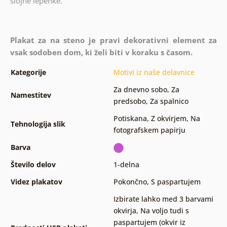
slojne lepenke.
Plakat za na steno je pravi dekorativni element za
vsak sodoben dom, ki želi biti v koraku s časom.
Kategorije
Motivi iz naše delavnice
Za dnevno sobo
,
Za
Namestitev
predsobo
,
Za spalnico
Potiskana
,
Z okvirjem
,
Na
Tehnologija slik
fotografskem papirju
Barva
Število delov
1-delna
Videz plakatov
Pokončno
,
S paspartujem
Izbirate lahko med 3 barvami
okvirja
,
Na voljo tudi s
paspartujem (okvir iz