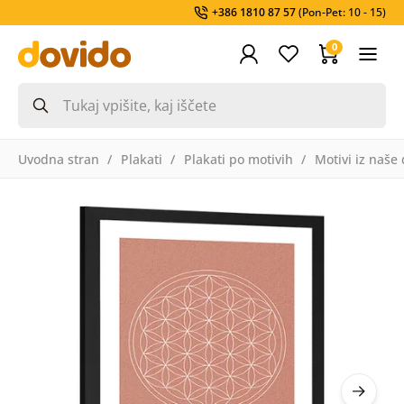
+386 1810 87 57
(Pon-Pet: 10 - 15)
0
Uvodna stran
Plakati
Plakati po motivih
Motivi iz naše