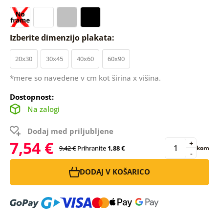
Izberite dimenzijo plakata:
20x30
30x45
40x60
60x90
*mere so navedene v cm kot širina x višina.
Dostopnost:
Na zalogi
Dodaj med priljubljene
7,54 €
+
9,42 €
Prihranite
1,88 €
kom
-
DODAJ V KOŠARICO