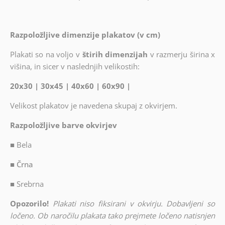
Razpoložljive dimenzije plakatov (v cm)
Plakati so na voljo v
štirih dimenzijah
v razmerju širina x
višina, in sicer v naslednjih velikostih:
20x30 | 30x45 | 40x60 | 60x90 |
Velikost plakatov je navedena skupaj z okvirjem.
Razpoložljive barve okvirjev
■
Bela
■ Črna
■
Srebrna
Opozorilo!
Plakati niso fiksirani v okvirju. Dobavljeni so
ločeno. Ob naročilu plakata tako prejmete ločeno natisnjen