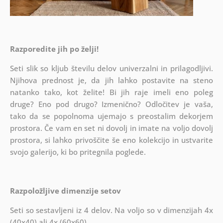
Razporedite jih po želji!
Seti slik so kljub številu delov univerzalni in prilagodljivi.
Njihova prednost je, da jih lahko postavite na steno
natanko tako, kot želite!
Bi jih raje imeli eno poleg
druge? Eno pod drugo? Izmenično? Odločitev je vaša,
tako da se popolnoma ujemajo s preostalim dekorjem
prostora. Če vam en set ni dovolj in imate na voljo dovolj
prostora, si lahko privoščite še eno kolekcijo in ustvarite
svojo galerijo, ki bo pritegnila poglede.
Razpoložljive dimenzije setov
Seti so sestavljeni iz 4 delov. Na voljo so v dimenzijah 4x
(40x40) ali 4x (60x60).