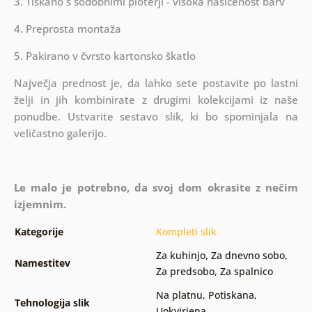
3. Tiskano s sodobnimi ploterji - visoka nasičenost barv
4. Preprosta montaža
5. Pakirano v čvrsto kartonsko škatlo
Največja prednost je, da lahko sete postavite po lastni
želji in jih kombinirate z drugimi kolekcijami iz naše
ponudbe. Ustvarite sestavo slik, ki bo spominjala na
veličastno galerijo.
Le malo je potrebno, da svoj dom okrasite z nečim
izjemnim.
Kategorije
Kompleti slik
Za kuhinjo
,
Za dnevno sobo
,
Namestitev
Za predsobo
,
Za spalnico
Na platnu
,
Potiskana
,
Tehnologija slik
Uokvirjena