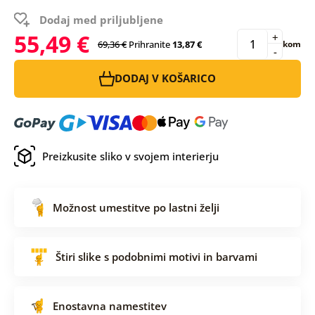
Dodaj med priljubljene
55,49 €
+
69,36 €
Prihranite
13,87 €
kom
-
DODAJ V KOŠARICO
Preizkusite sliko v svojem interierju
Možnost umestitve po lastni želji
Štiri slike s podobnimi motivi in barvami
Enostavna namestitev