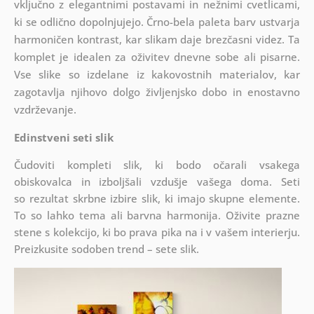
vključno z elegantnimi postavami in nežnimi cvetlicami,
ki se odlično dopolnjujejo. Črno-bela paleta barv ustvarja
harmoničen kontrast, kar slikam daje brezčasni videz. Ta
komplet je idealen za oživitev dnevne sobe ali pisarne.
Vse slike so izdelane iz kakovostnih materialov, kar
zagotavlja njihovo dolgo življenjsko dobo in enostavno
vzdrževanje.
Edinstveni seti slik
Čudoviti kompleti slik, ki bodo očarali vsakega
obiskovalca in izboljšali vzdušje vašega doma. Seti
so
rezultat skrbne izbire slik, ki imajo skupne elemente.
To so lahko tema ali barvna harmonija. Oživite prazne
stene s kolekcijo, ki bo prava pika na i v vašem interierju.
Preizkusite sodoben trend – sete slik.