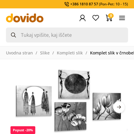
+386 1810 87 57
(Pon-Pet: 10 - 15)
0
Uvodna stran
Slike
Kompleti slik
Komplet slik v črnobe
Popust -20%