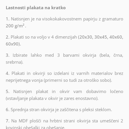
Lastnosti plakata na kratko
1.
Natisnjen je na visokokakovostnem papirju z gramaturo
200 g/m²
.
2.
Plakati so na voljo v 4 dimenzijah
(20x30, 30x45, 40x60,
60x90).
3.
Izbirate lahko med 3 barvami okvirja (bela, črna,
srebrna).
4.
Plakati in okvirji so izdelani iz varnih materialov brez
neprijetnega vonja (primerni so tudi za otroško sobo).
5.
Natisnjen plakat in okvir vam dobavimo ločeno
(vstavljanje plakata v okvir je zares enostavno).
6.
Sprednja stran okvirja je zaščitena s pleksi steklom.
7.
Na MDF plošči na hrbtni strani okvirja sta umeščeni 2
kovinski obešalki za obešanje.