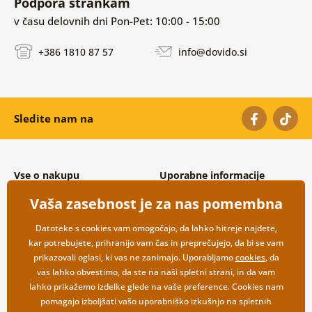
Podpora strankam
v času delovnih dni Pon-Pet: 10:00 - 15:00
+386 1810 87 57
info@dovido.si
Sledite nam na
Vse o nakupu
Uporabne informacije
Splošni in reklamacijski pogoji
O nas
Vaša zasebnost je za nas pomembna
Varovanje osebnih podatkov
Pogosto zastavljena vprašanja
Možnosti dostave in plačila
Kontakti
Datoteke s cookies vam omogočajo, da lahko hitreje najdete,
Vračilo blaga
Veleprodaja
kar potrebujete, prihranijo vam čas in preprečujejo, da bi se vam
prikazovali oglasi, ki vas ne zanimajo. Uporabljamo
cookies
, da
vas lahko obvestimo, da ste na naši spletni strani, in da vam
lahko prikažemo izdelke glede na vaše preference. Cookies nam
pomagajo izboljšati vašo uporabniško izkušnjo na spletnih