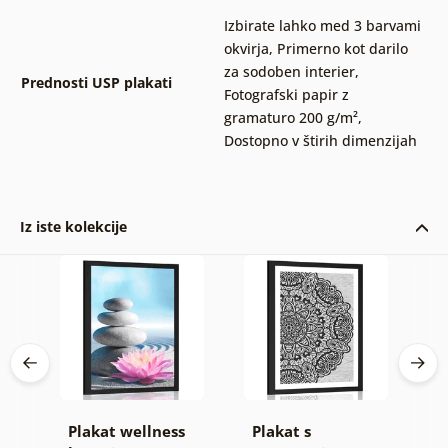
Izbirate lahko med 3 barvami
okvirja
,
Primerno kot darilo
za sodoben interier
,
Prednosti USP plakati
Fotografski papir z
gramaturo 200 g/m²
,
Dostopno v štirih dimenzijah
Iz iste kolekcije
Plakat wellness
Plakat s
P