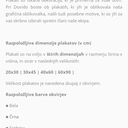
Plakati so iskana dekoracija, ki je primerna za vsak dom.
Pri Dovido boste ob plakatih, ki jih je oblikovala naša
grafična oblikovalka, našli tudi posebne motive, ki so jih za
vas skrbno izbirali spretni člani naše ekipa.
Razpoložljive dimenzije plakatov (v cm)
Plakati so na voljo v
štirih dimenzijah
v razmerju širina x
višina, in sicer v naslednjih velikostih:
20x30 | 30x45 | 40x60 | 60x90 |
Velikost plakatov je navedena skupaj z okvirjem.
Razpoložljive barve okvirjev
■
Bela
■ Črna
■
Srebrna