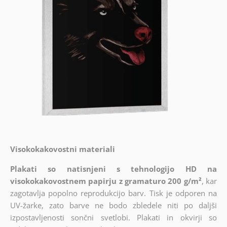
Visokokakovostni materiali
Plakati so natisnjeni s tehnologijo HD na
visokokakovostnem papirju z gramaturo 200 g/m²
, kar
zagotavlja popolno reprodukcijo barv. Tisk je odporen na
UV-žarke, zato barve ne bodo zbledele niti po daljši
izpostavljenosti sončni svetlobi. Plakati in okvirji so