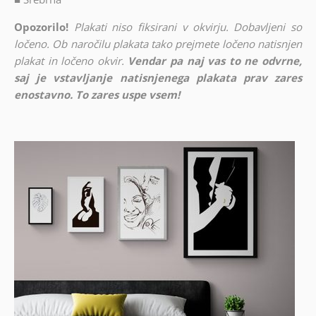
Opozorilo!
Plakati niso fiksirani v okvirju. Dobavljeni so
ločeno. Ob naročilu plakata tako prejmete ločeno natisnjen
plakat in ločeno okvir.
Vendar pa naj vas to ne odvrne,
saj je vstavljanje natisnjenega plakata prav zares
enostavno. To zares uspe vsem!