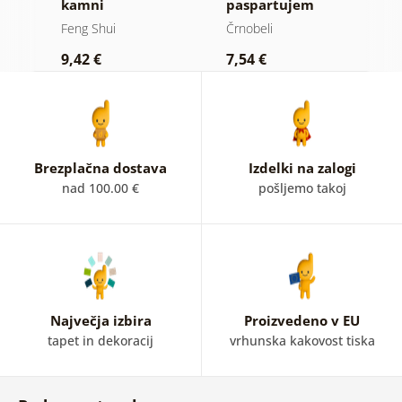
kamni
paspartujem
p
rožasta Mandala
o
Feng Shui
Črnobeli
F
v črnobeli
z
9,42 €
7,54 €
9
ti
varianti
b
Brezplačna dostava
Izdelki na zalogi
nad 100.00 €
pošljemo takoj
Največja izbira
Proizvedeno v EU
tapet in dekoracij
vrhunska kakovost tiska