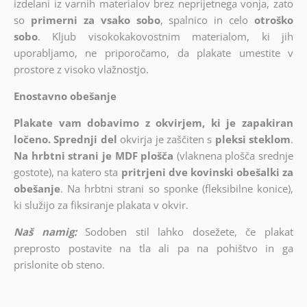
izdelani iz varnih materialov brez neprijetnega vonja, zato
so
primerni za vsako sobo
, spalnico in celo
otroško
sobo
. Kljub visokokakovostnim materialom, ki jih
uporabljamo, ne priporočamo, da plakate umestite v
prostore z visoko vlažnostjo.
Enostavno obešanje
Plakate vam dobavimo z okvirjem, ki je zapakiran
ločeno. Sprednji del
okvirja je zaščiten s
pleksi steklom
.
Na hrbtni strani je MDF plošča
(vlaknena plošča srednje
gostote), na katero sta
pritrjeni dve kovinski obešalki za
obešanje
. Na hrbtni strani so sponke (fleksibilne konice),
ki služijo za fiksiranje plakata v okvir.
Naš namig:
Sodoben stil lahko dosežete, če plakat
preprosto postavite na tla ali pa na pohištvo in ga
prislonite ob steno.