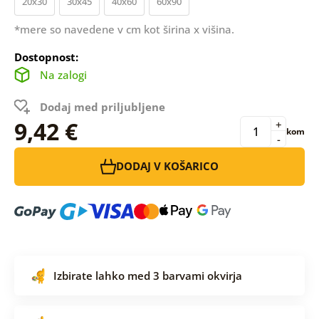
20x30
30x45
40x60
60x90
*mere so navedene v cm kot širina x višina.
Dostopnost:
Na zalogi
Dodaj med priljubljene
9,42 €
+
kom
-
DODAJ V KOŠARICO
Izbirate lahko med 3 barvami okvirja