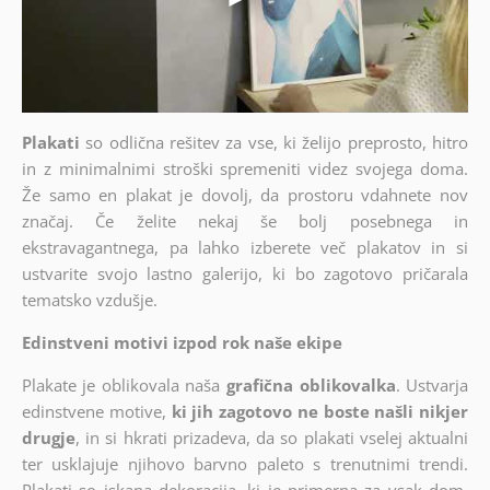
Plakati
so odlična rešitev za vse, ki želijo preprosto, hitro
in z minimalnimi stroški spremeniti videz svojega doma.
Že samo en plakat je dovolj, da prostoru vdahnete nov
značaj. Če želite nekaj še bolj posebnega in
ekstravagantnega, pa lahko izberete več plakatov in si
ustvarite svojo lastno galerijo, ki bo zagotovo pričarala
tematsko vzdušje.
Edinstveni motivi izpod rok naše ekipe
Plakate je oblikovala naša
grafična oblikovalka
. Ustvarja
edinstvene motive,
ki jih zagotovo ne boste našli nikjer
drugje
, in si hkrati prizadeva, da so plakati vselej aktualni
ter usklajuje njihovo barvno paleto s trenutnimi trendi.